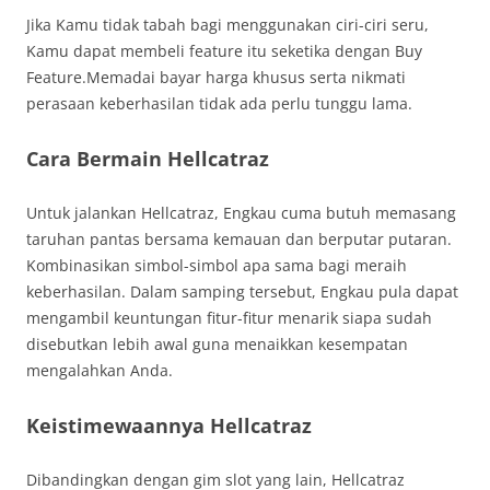
Jika Kamu tidak tabah bagi menggunakan ciri-ciri seru,
Kamu dapat membeli feature itu seketika dengan Buy
Feature.Memadai bayar harga khusus serta nikmati
perasaan keberhasilan tidak ada perlu tunggu lama.
Cara Bermain Hellcatraz
Untuk jalankan Hellcatraz, Engkau cuma butuh memasang
taruhan pantas bersama kemauan dan berputar putaran.
Kombinasikan simbol-simbol apa sama bagi meraih
keberhasilan. Dalam samping tersebut, Engkau pula dapat
mengambil keuntungan fitur-fitur menarik siapa sudah
disebutkan lebih awal guna menaikkan kesempatan
mengalahkan Anda.
Keistimewaannya Hellcatraz
Dibandingkan dengan gim slot yang lain, Hellcatraz