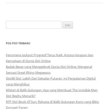
Cari
untuk:
POS-POS TERBARU
Fenomena Jackpot Progresif Terus Naik: Antara Harapan dan
Kenyataan di Dunia Slot Online
Badak Besar yang Menggebrak Dunia Slot Online: Mengenal
Sensasi Great Rhino Megaways
Slot88 Slot: Lebih Dari Sekadar Putaran, Ini Pengalaman Digital
yang Menghibur
Misteri di Balik Gulungan: Apa yang Membuat The Invisible Man
Slot Begitu Menarik?
RTP Slot Book Of Sun: Rahasia di Balik Gulungan Kuno yang Bikin
Dompet Panen