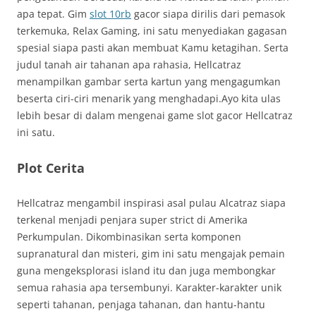
apa tepat. Gim
slot 10rb
gacor siapa dirilis dari pemasok
terkemuka, Relax Gaming, ini satu menyediakan gagasan
spesial siapa pasti akan membuat Kamu ketagihan. Serta
judul tanah air tahanan apa rahasia, Hellcatraz
menampilkan gambar serta kartun yang mengagumkan
beserta ciri-ciri menarik yang menghadapi.Ayo kita ulas
lebih besar di dalam mengenai game slot gacor Hellcatraz
ini satu.
Plot Cerita
Hellcatraz mengambil inspirasi asal pulau Alcatraz siapa
terkenal menjadi penjara super strict di Amerika
Perkumpulan. Dikombinasikan serta komponen
supranatural dan misteri, gim ini satu mengajak pemain
guna mengeksplorasi island itu dan juga membongkar
semua rahasia apa tersembunyi. Karakter-karakter unik
seperti tahanan, penjaga tahanan, dan hantu-hantu