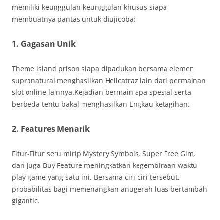
memiliki keunggulan-keunggulan khusus siapa
membuatnya pantas untuk diujicoba:
1. Gagasan Unik
Theme island prison siapa dipadukan bersama elemen
supranatural menghasilkan Hellcatraz lain dari permainan
slot online lainnya.Kejadian bermain apa spesial serta
berbeda tentu bakal menghasilkan Engkau ketagihan.
2. Features Menarik
Fitur-Fitur seru mirip Mystery Symbols, Super Free Gim,
dan juga Buy Feature meningkatkan kegembiraan waktu
play game yang satu ini. Bersama ciri-ciri tersebut,
probabilitas bagi memenangkan anugerah luas bertambah
gigantic.