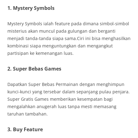
1. Mystery Symbols
Mystery Symbols ialah feature pada dimana simbol-simbol
misterius akan muncul pada gulungan dan berganti
menjadi tanda-tanda siapa sama.Ciri ini bisa menghasilkan
kombinasi siapa menguntungkan dan mengangkut
partisipan ke kemenangan luas.
2. Super Bebas Games
Dapatkan Super Bebas Permainan dengan menghimpun
kunci-kunci yang tersebar dalam sepanjang pulau penjara.
Super Gratis Games memberikan kesempatan bagi
mengalahkan anugerah luas tanpa mesti memasang
taruhan tambahan.
3. Buy Feature