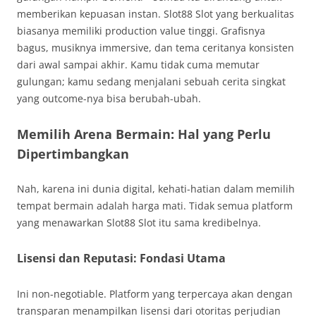
memberikan kepuasan instan. Slot88 Slot yang berkualitas
biasanya memiliki production value tinggi. Grafisnya
bagus, musiknya immersive, dan tema ceritanya konsisten
dari awal sampai akhir. Kamu tidak cuma memutar
gulungan; kamu sedang menjalani sebuah cerita singkat
yang outcome-nya bisa berubah-ubah.
Memilih Arena Bermain: Hal yang Perlu
Dipertimbangkan
Nah, karena ini dunia digital, kehati-hatian dalam memilih
tempat bermain adalah harga mati. Tidak semua platform
yang menawarkan Slot88 Slot itu sama kredibelnya.
Lisensi dan Reputasi: Fondasi Utama
Ini non-negotiable. Platform yang terpercaya akan dengan
transparan menampilkan lisensi dari otoritas perjudian