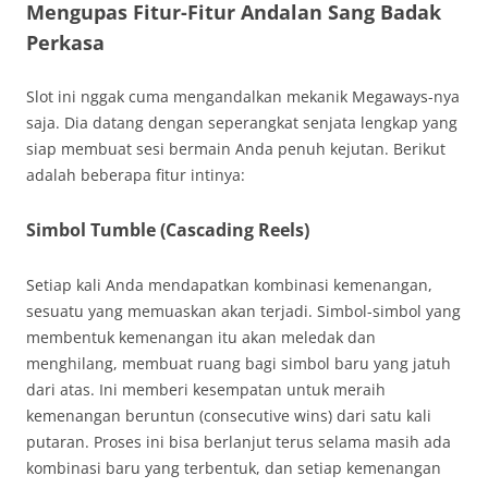
Mengupas Fitur-Fitur Andalan Sang Badak
Perkasa
Slot ini nggak cuma mengandalkan mekanik Megaways-nya
saja. Dia datang dengan seperangkat senjata lengkap yang
siap membuat sesi bermain Anda penuh kejutan. Berikut
adalah beberapa fitur intinya:
Simbol Tumble (Cascading Reels)
Setiap kali Anda mendapatkan kombinasi kemenangan,
sesuatu yang memuaskan akan terjadi. Simbol-simbol yang
membentuk kemenangan itu akan meledak dan
menghilang, membuat ruang bagi simbol baru yang jatuh
dari atas. Ini memberi kesempatan untuk meraih
kemenangan beruntun (consecutive wins) dari satu kali
putaran. Proses ini bisa berlanjut terus selama masih ada
kombinasi baru yang terbentuk, dan setiap kemenangan