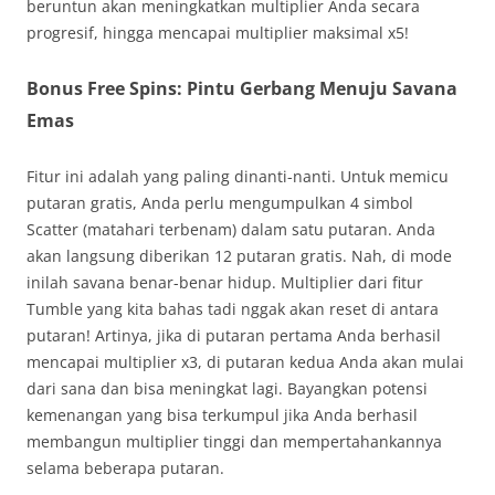
beruntun akan meningkatkan multiplier Anda secara
progresif, hingga mencapai multiplier maksimal x5!
Bonus Free Spins: Pintu Gerbang Menuju Savana
Emas
Fitur ini adalah yang paling dinanti-nanti. Untuk memicu
putaran gratis, Anda perlu mengumpulkan 4 simbol
Scatter (matahari terbenam) dalam satu putaran. Anda
akan langsung diberikan 12 putaran gratis. Nah, di mode
inilah savana benar-benar hidup. Multiplier dari fitur
Tumble yang kita bahas tadi nggak akan reset di antara
putaran! Artinya, jika di putaran pertama Anda berhasil
mencapai multiplier x3, di putaran kedua Anda akan mulai
dari sana dan bisa meningkat lagi. Bayangkan potensi
kemenangan yang bisa terkumpul jika Anda berhasil
membangun multiplier tinggi dan mempertahankannya
selama beberapa putaran.