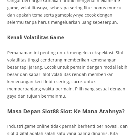
sangat berharga! Gunakan untuk mengenal mekanisme
game, volatilitasnya, seberapa sering fitur bonus muncul,
dan apakah tema serta gameplay-nya cocok dengan
selermu tanpa harus mengeluarkan uang sepeserpun.
Kenali Volatilitas Game
Pemahaman ini penting untuk mengelola ekspektasi. Slot
volatilitas tinggi cenderung memberikan kemenangan
besar tapi jarang. Cocok untuk pemain dengan modal lebih
besar dan sabar. Slot volatilitas rendah memberikan
kemenangan kecil lebih sering, cocok untuk
memperpanjang waktu bermain. Pilih yang sesuai dengan
gaya dan tujuan bermainmu.
Masa Depan Slot88 Slot: Ke Mana Arahnya?
Industri game online tidak pernah berhenti berinovasi, dan
slot digital adalah salah satu yang paling dinamis. Kita