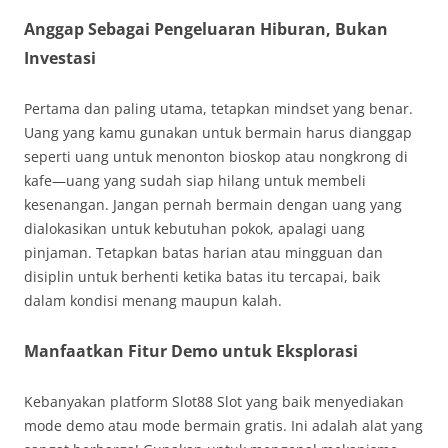
Anggap Sebagai Pengeluaran Hiburan, Bukan
Investasi
Pertama dan paling utama, tetapkan mindset yang benar.
Uang yang kamu gunakan untuk bermain harus dianggap
seperti uang untuk menonton bioskop atau nongkrong di
kafe—uang yang sudah siap hilang untuk membeli
kesenangan. Jangan pernah bermain dengan uang yang
dialokasikan untuk kebutuhan pokok, apalagi uang
pinjaman. Tetapkan batas harian atau mingguan dan
disiplin untuk berhenti ketika batas itu tercapai, baik
dalam kondisi menang maupun kalah.
Manfaatkan Fitur Demo untuk Eksplorasi
Kebanyakan platform Slot88 Slot yang baik menyediakan
mode demo atau mode bermain gratis. Ini adalah alat yang