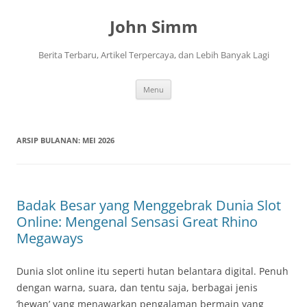
Langsung
ke
John Simm
isi
Berita Terbaru, Artikel Terpercaya, dan Lebih Banyak Lagi
Menu
ARSIP BULANAN:
MEI 2026
Badak Besar yang Menggebrak Dunia Slot
Online: Mengenal Sensasi Great Rhino
Megaways
Dunia slot online itu seperti hutan belantara digital. Penuh
dengan warna, suara, dan tentu saja, berbagai jenis
‘hewan’ yang menawarkan pengalaman bermain yang