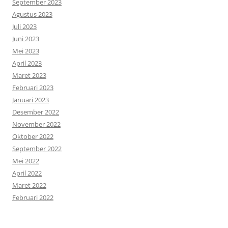
September 2023
Agustus 2023
Juli 2023
Juni 2023
Mei 2023
April 2023
Maret 2023
Februari 2023
Januari 2023
Desember 2022
November 2022
Oktober 2022
September 2022
Mei 2022
April 2022
Maret 2022
Februari 2022