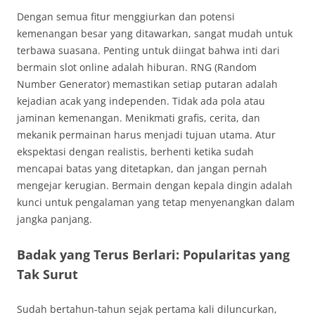
Dengan semua fitur menggiurkan dan potensi
kemenangan besar yang ditawarkan, sangat mudah untuk
terbawa suasana. Penting untuk diingat bahwa inti dari
bermain slot online adalah hiburan. RNG (Random
Number Generator) memastikan setiap putaran adalah
kejadian acak yang independen. Tidak ada pola atau
jaminan kemenangan. Menikmati grafis, cerita, dan
mekanik permainan harus menjadi tujuan utama. Atur
ekspektasi dengan realistis, berhenti ketika sudah
mencapai batas yang ditetapkan, dan jangan pernah
mengejar kerugian. Bermain dengan kepala dingin adalah
kunci untuk pengalaman yang tetap menyenangkan dalam
jangka panjang.
Badak yang Terus Berlari: Popularitas yang
Tak Surut
Sudah bertahun-tahun sejak pertama kali diluncurkan,