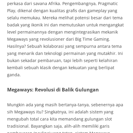
perkasa dari savana Afrika. Pengembangnya, Pragmatic
Play, dikenal dengan kualitas grafis dan gameplay yang
selalu memukau. Mereka melihat potensi besar dari tema
badak yang ikonik ini dan memutuskan untuk mengangkat
level permainannya dengan mengintegrasikan mekanik
Megaways yang revolusioner dari Big Time Gaming.
Hasilnya? Sebuah kolaborasi yang sempurna antara tema
yang menarik dan teknologi permainan yang mutakhir. Ini
bukan sekadar pembaruan, tapi lebih seperti kelahiran
kembali sebuah klasik dengan kekuatan yang berlipat
ganda.
Megaways: Revolusi di Balik Gulungan
Mungkin ada yang masih bertanya-tanya, sebenernya apa
sih Megaways itu? Singkatnya, ini adalah sistem yang
mengubah total cara kita memandang gulungan slot
tradisional. Bayangkan saja, alih-alih memiliki garis