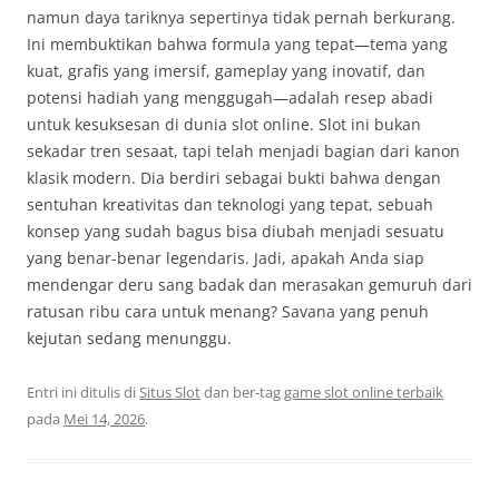
namun daya tariknya sepertinya tidak pernah berkurang.
Ini membuktikan bahwa formula yang tepat—tema yang
kuat, grafis yang imersif, gameplay yang inovatif, dan
potensi hadiah yang menggugah—adalah resep abadi
untuk kesuksesan di dunia slot online. Slot ini bukan
sekadar tren sesaat, tapi telah menjadi bagian dari kanon
klasik modern. Dia berdiri sebagai bukti bahwa dengan
sentuhan kreativitas dan teknologi yang tepat, sebuah
konsep yang sudah bagus bisa diubah menjadi sesuatu
yang benar-benar legendaris. Jadi, apakah Anda siap
mendengar deru sang badak dan merasakan gemuruh dari
ratusan ribu cara untuk menang? Savana yang penuh
kejutan sedang menunggu.
Entri ini ditulis di
Situs Slot
dan ber-tag
game slot online terbaik
pada
Mei 14, 2026
.