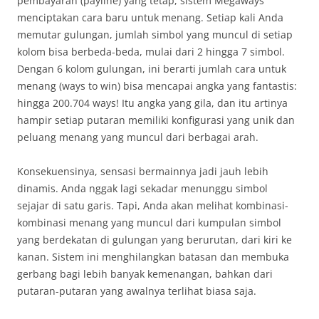
pembayaran (payline) yang tetap, sistem Megaways
menciptakan cara baru untuk menang. Setiap kali Anda
memutar gulungan, jumlah simbol yang muncul di setiap
kolom bisa berbeda-beda, mulai dari 2 hingga 7 simbol.
Dengan 6 kolom gulungan, ini berarti jumlah cara untuk
menang (ways to win) bisa mencapai angka yang fantastis:
hingga 200.704 ways! Itu angka yang gila, dan itu artinya
hampir setiap putaran memiliki konfigurasi yang unik dan
peluang menang yang muncul dari berbagai arah.
Konsekuensinya, sensasi bermainnya jadi jauh lebih
dinamis. Anda nggak lagi sekadar menunggu simbol
sejajar di satu garis. Tapi, Anda akan melihat kombinasi-
kombinasi menang yang muncul dari kumpulan simbol
yang berdekatan di gulungan yang berurutan, dari kiri ke
kanan. Sistem ini menghilangkan batasan dan membuka
gerbang bagi lebih banyak kemenangan, bahkan dari
putaran-putaran yang awalnya terlihat biasa saja.