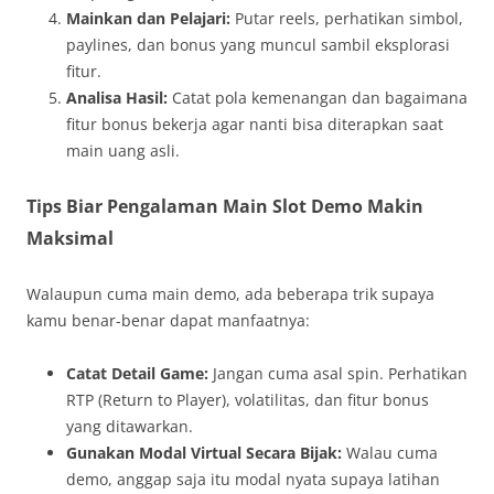
Mainkan dan Pelajari:
Putar reels, perhatikan simbol,
paylines, dan bonus yang muncul sambil eksplorasi
fitur.
Analisa Hasil:
Catat pola kemenangan dan bagaimana
fitur bonus bekerja agar nanti bisa diterapkan saat
main uang asli.
Tips Biar Pengalaman Main Slot Demo Makin
Maksimal
Walaupun cuma main demo, ada beberapa trik supaya
kamu benar-benar dapat manfaatnya:
Catat Detail Game:
Jangan cuma asal spin. Perhatikan
RTP (Return to Player), volatilitas, dan fitur bonus
yang ditawarkan.
Gunakan Modal Virtual Secara Bijak:
Walau cuma
demo, anggap saja itu modal nyata supaya latihan