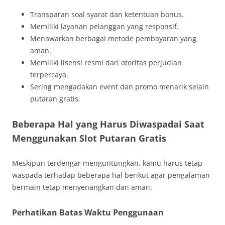
Transparan soal syarat dan ketentuan bonus.
Memiliki layanan pelanggan yang responsif.
Menawarkan berbagai metode pembayaran yang
aman.
Memiliki lisensi resmi dari otoritas perjudian
terpercaya.
Sering mengadakan event dan promo menarik selain
putaran gratis.
Beberapa Hal yang Harus Diwaspadai Saat
Menggunakan Slot Putaran Gratis
Meskipun terdengar menguntungkan, kamu harus tetap
waspada terhadap beberapa hal berikut agar pengalaman
bermain tetap menyenangkan dan aman:
Perhatikan Batas Waktu Penggunaan