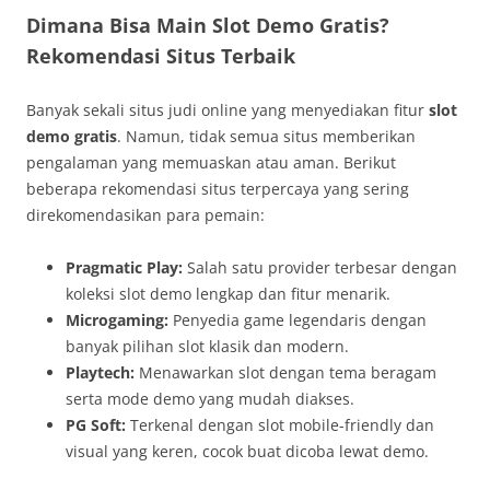
Dimana Bisa Main Slot Demo Gratis?
Rekomendasi Situs Terbaik
Banyak sekali situs judi online yang menyediakan fitur
slot
demo gratis
. Namun, tidak semua situs memberikan
pengalaman yang memuaskan atau aman. Berikut
beberapa rekomendasi situs terpercaya yang sering
direkomendasikan para pemain:
Pragmatic Play:
Salah satu provider terbesar dengan
koleksi slot demo lengkap dan fitur menarik.
Microgaming:
Penyedia game legendaris dengan
banyak pilihan slot klasik dan modern.
Playtech:
Menawarkan slot dengan tema beragam
serta mode demo yang mudah diakses.
PG Soft:
Terkenal dengan slot mobile-friendly dan
visual yang keren, cocok buat dicoba lewat demo.