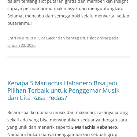
dalam tentang slot putaran gratis dan memberikan insight
supaya permainanmu makin asyik dan menguntungkan.
Selamat mencoba dan semoga hoki selalu menyertai setiap
putaranmu!
Entri ini ditulis di
Slot Gacor
dan ber-tag
situs slot online
pada
Januari 23, 2026
.
Kenapa 5 Mariachis Habanero Bisa Jadi
Pilihan Terbaik untuk Penggemar Musik
dan Cita Rasa Pedas?
Bicara soal kombinasi musik dan makanan, rasanya jarang
sekali ada yang bisa menyuguhkan keduanya dengan cara
yang unik dan menarik seperti
5 Mariachis Habanero
.
Nama ini bukan hanya menggambarkan sebuah grup