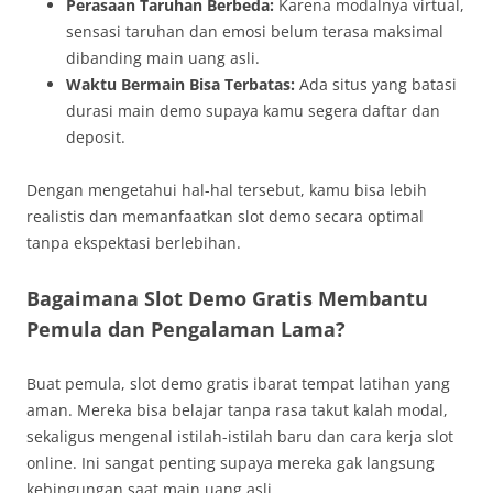
Perasaan Taruhan Berbeda:
Karena modalnya virtual,
sensasi taruhan dan emosi belum terasa maksimal
dibanding main uang asli.
Waktu Bermain Bisa Terbatas:
Ada situs yang batasi
durasi main demo supaya kamu segera daftar dan
deposit.
Dengan mengetahui hal-hal tersebut, kamu bisa lebih
realistis dan memanfaatkan slot demo secara optimal
tanpa ekspektasi berlebihan.
Bagaimana Slot Demo Gratis Membantu
Pemula dan Pengalaman Lama?
Buat pemula, slot demo gratis ibarat tempat latihan yang
aman. Mereka bisa belajar tanpa rasa takut kalah modal,
sekaligus mengenal istilah-istilah baru dan cara kerja slot
online. Ini sangat penting supaya mereka gak langsung
kebingungan saat main uang asli.