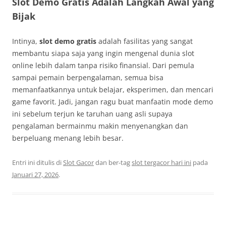
Slot Demo Gratis Adalah Langkah Awal yang
Bijak
Intinya,
slot demo gratis
adalah fasilitas yang sangat
membantu siapa saja yang ingin mengenal dunia slot
online lebih dalam tanpa risiko finansial. Dari pemula
sampai pemain berpengalaman, semua bisa
memanfaatkannya untuk belajar, eksperimen, dan mencari
game favorit. Jadi, jangan ragu buat manfaatin mode demo
ini sebelum terjun ke taruhan uang asli supaya
pengalaman bermainmu makin menyenangkan dan
berpeluang menang lebih besar.
Entri ini ditulis di
Slot Gacor
dan ber-tag
slot tergacor hari ini
pada
Januari 27, 2026
.