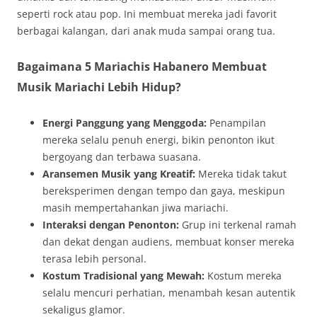
seperti rock atau pop. Ini membuat mereka jadi favorit
berbagai kalangan, dari anak muda sampai orang tua.
Bagaimana 5 Mariachis Habanero Membuat
Musik Mariachi Lebih Hidup?
Energi Panggung yang Menggoda:
Penampilan
mereka selalu penuh energi, bikin penonton ikut
bergoyang dan terbawa suasana.
Aransemen Musik yang Kreatif:
Mereka tidak takut
bereksperimen dengan tempo dan gaya, meskipun
masih mempertahankan jiwa mariachi.
Interaksi dengan Penonton:
Grup ini terkenal ramah
dan dekat dengan audiens, membuat konser mereka
terasa lebih personal.
Kostum Tradisional yang Mewah:
Kostum mereka
selalu mencuri perhatian, menambah kesan autentik
sekaligus glamor.