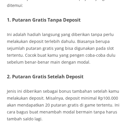
ditemui:
1. Putaran Gratis Tanpa Deposit
Ini adalah hadiah langsung yang diberikan tanpa perlu
melakukan deposit terlebih dahulu. Biasanya berupa
sejumlah putaran gratis yang bisa digunakan pada slot
tertentu. Cocok buat kamu yang pengen coba-coba dulu
sebelum benar-benar main dengan modal.
2. Putaran Gratis Setelah Deposit
Jenis ini diberikan sebagai bonus tambahan setelah kamu
melakukan deposit. Misalnya, deposit minimal Rp100.000
akan mendapatkan 20 putaran gratis di game tertentu. Ini
cara bagus buat menambah modal bermain tanpa harus
tambah saldo lagi.