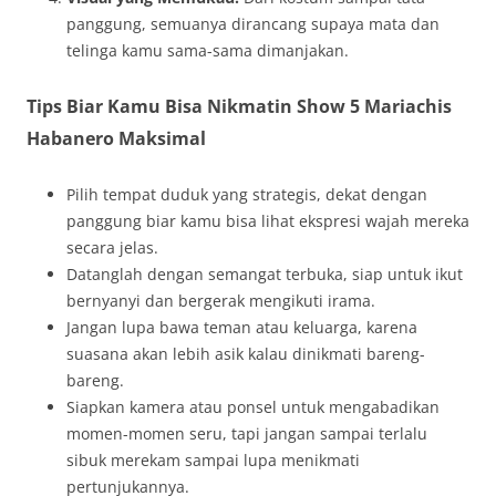
panggung, semuanya dirancang supaya mata dan
telinga kamu sama-sama dimanjakan.
Tips Biar Kamu Bisa Nikmatin Show 5 Mariachis
Habanero Maksimal
Pilih tempat duduk yang strategis, dekat dengan
panggung biar kamu bisa lihat ekspresi wajah mereka
secara jelas.
Datanglah dengan semangat terbuka, siap untuk ikut
bernyanyi dan bergerak mengikuti irama.
Jangan lupa bawa teman atau keluarga, karena
suasana akan lebih asik kalau dinikmati bareng-
bareng.
Siapkan kamera atau ponsel untuk mengabadikan
momen-momen seru, tapi jangan sampai terlalu
sibuk merekam sampai lupa menikmati
pertunjukannya.