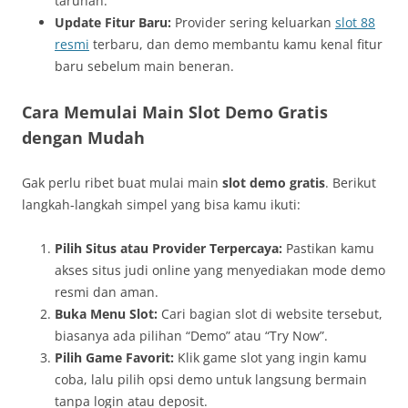
taruhan.
Update Fitur Baru:
Provider sering keluarkan
slot 88
resmi
terbaru, dan demo membantu kamu kenal fitur
baru sebelum main beneran.
Cara Memulai Main Slot Demo Gratis
dengan Mudah
Gak perlu ribet buat mulai main
slot demo gratis
. Berikut
langkah-langkah simpel yang bisa kamu ikuti:
Pilih Situs atau Provider Terpercaya:
Pastikan kamu
akses situs judi online yang menyediakan mode demo
resmi dan aman.
Buka Menu Slot:
Cari bagian slot di website tersebut,
biasanya ada pilihan “Demo” atau “Try Now”.
Pilih Game Favorit:
Klik game slot yang ingin kamu
coba, lalu pilih opsi demo untuk langsung bermain
tanpa login atau deposit.