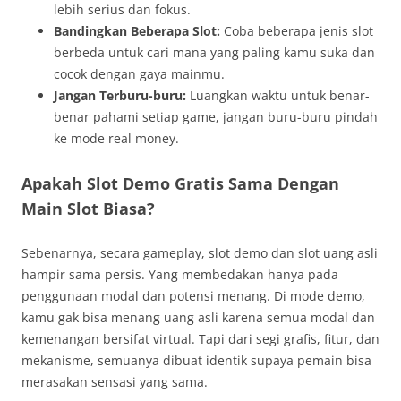
lebih serius dan fokus.
Bandingkan Beberapa Slot:
Coba beberapa jenis slot
berbeda untuk cari mana yang paling kamu suka dan
cocok dengan gaya mainmu.
Jangan Terburu-buru:
Luangkan waktu untuk benar-
benar pahami setiap game, jangan buru-buru pindah
ke mode real money.
Apakah Slot Demo Gratis Sama Dengan
Main Slot Biasa?
Sebenarnya, secara gameplay, slot demo dan slot uang asli
hampir sama persis. Yang membedakan hanya pada
penggunaan modal dan potensi menang. Di mode demo,
kamu gak bisa menang uang asli karena semua modal dan
kemenangan bersifat virtual. Tapi dari segi grafis, fitur, dan
mekanisme, semuanya dibuat identik supaya pemain bisa
merasakan sensasi yang sama.