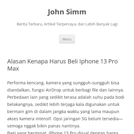
Langsung
ke
John Simm
isi
Berita Terbaru, Artikel Terpercaya, dan Lebih Banyak Lagi
Menu
Alasan Kenapa Harus Beli Iphone 13 Pro
Max
Performa kencang, kamera yang sungguh-sungguh bisa
diandalkan, fungsi AirDrop untuk berbagi file dan lainnya.
Perbedaan lain yang sedikit terasa adalah suhu pada bodi
belakangnya, sedikit lebih terjaga kala digunakan untuk
bermain gim di dalam jangka waktu yang lama maupun
akses kamera intensif. Opsi jaringan 5G belum tersedia—
semoga nggak bikin panas nantinya.
Bagi yang berminat, iPhone 13 Pro dijual dengan harga