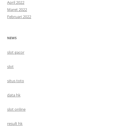
April 2022
Maret 2022
Februari 2022
NEWS
slot gacor
slot
situs toto
data hk
slot online
result hk