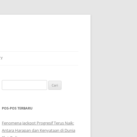
CY
Cari
untuk:
POS-POS TERBARU
Fenomena Jackpot Progresif Terus Naik:
Antara Harapan dan Kenyataan di Dunia