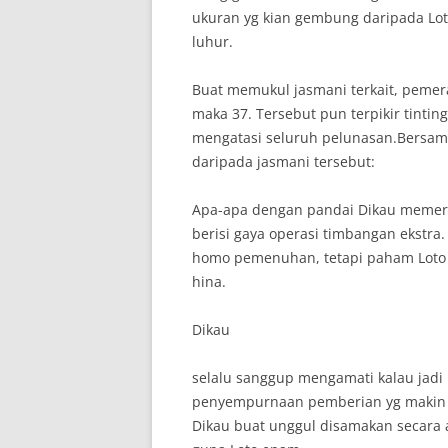
ukuran yg kian gembung daripada Lo
luhur.
Buat memukul jasmani terkait, pemer
maka 37. Tersebut pun terpikir tint
mengatasi seluruh pelunasan.Bersam
daripada jasmani tersebut:
Apa-apa dengan pandai Dikau memeriks
berisi gaya operasi timbangan ekstra
homo pemenuhan, tetapi paham Loto 
hina.
Dikau
selalu sanggup mengamati kalau jad
penyempurnaan pemberian yg makin 
Dikau buat unggul disamakan secara