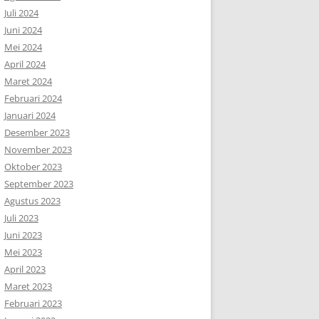
Juli 2024
Juni 2024
Mei 2024
April 2024
Maret 2024
Februari 2024
Januari 2024
Desember 2023
November 2023
Oktober 2023
September 2023
Agustus 2023
Juli 2023
Juni 2023
Mei 2023
April 2023
Maret 2023
Februari 2023