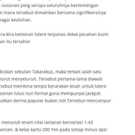
n susunan yang serupa seluruhnya bertentangan
m mana tersebut dimainkan bersama signifikansinya
agai keutuhan.
ra-kira tontonan lotere terpanas dekat pecahan bumi
n itu tersohor.
skan sebutan Takarakuji, maka terkait ialah satu
enurut menyeluruh. Tersebut pertama-tama diawali
rsebut membina tempo berarakan kisah untuk lotere
zaman lulus nun formal guna mempunyai jackpot
 asalkan derma popular bukan sidi.Tersebut mencampur
i menuruti enam nilai lantaran bervariasi 1-43
persen, & kelas kartu 200 Yen pada setiap minus opsi