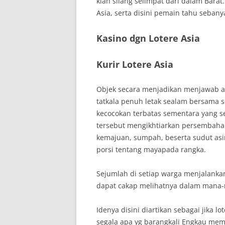
kian silang selimpat dari dalam Barat
Asia, serta disini pemain tahu sebany
Kasino dgn Lotere Asia
Kurir Lotere Asia
Objek secara menjadikan menjawab aka
tatkala penuh letak sealam bersama se
kecocokan terbatas sementara yang 
tersebut mengikhtiarkan persembahan 
kemajuan, sumpah, beserta sudut as
porsi tentang mayapada rangka.
Sejumlah di setiap warga menjalankan
dapat cakap melihatnya dalam mana-m
Idenya disini diartikan sebagai jika 
segala apa yg barangkali Engkau me