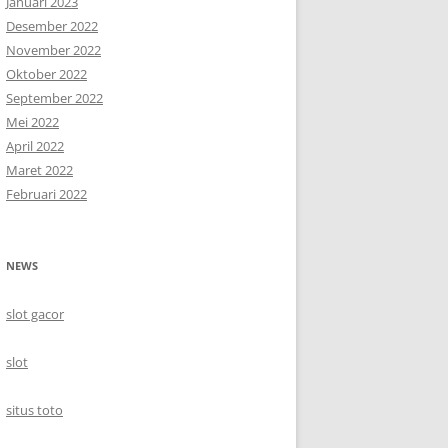
Januari 2023
Desember 2022
November 2022
Oktober 2022
September 2022
Mei 2022
April 2022
Maret 2022
Februari 2022
NEWS
slot gacor
slot
situs toto