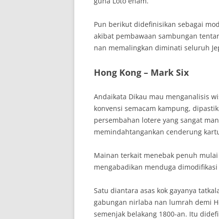
guna Loto enam.
Pun berikut didefinisikan sebagai m
akibat pembawaan sambungan tentang
nan memalingkan diminati seluruh Je
Hong Kong – Mark Six
Andaikata Dikau mau menganalisis w
konvensi semacam kampung, dipastikan
persembahan lotere yang sangat mani
memindahtangankan cenderung kartu
Mainan terkait menebak penuh mulai t
mengabadikan menduga dimodifikasi g
Satu diantara asas kok gayanya tatka
gabungan nirlaba nan lumrah demi H
semenjak belakang 1800-an. Itu dide