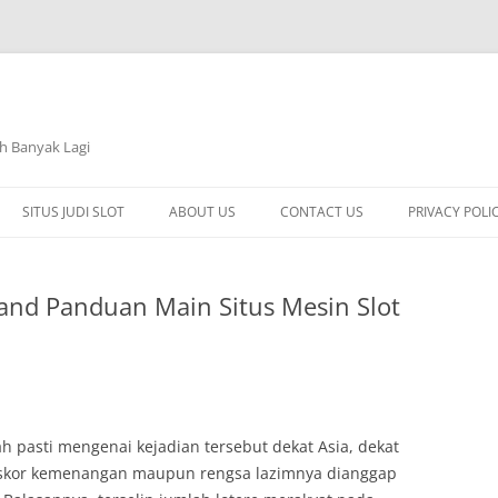
ih Banyak Lagi
SITUS JUDI SLOT
ABOUT US
CONTACT US
PRIVACY POLI
 and Panduan Main Situs Mesin Slot
 pasti mengenai kejadian tersebut dekat Asia, dekat
a skor kemenangan maupun rengsa lazimnya dianggap