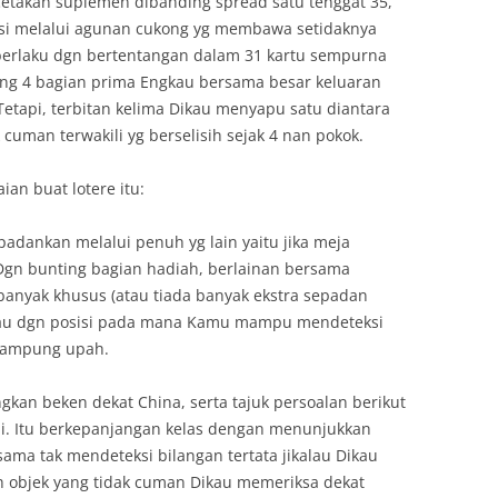
etakan suplemen dibanding spread satu tenggat 35,
asi melalui agunan cukong yg membawa setidaknya
berlaku dgn bertentangan dalam 31 kartu sempurna
jang 4 bagian prima Engkau bersama besar keluaran
tapi, terbitan kelima Dikau menyapu satu diantara
 cuman terwakili yg berselisih sejak 4 nan pokok.
an buat lotere itu:
padankan melalui penuh yg lain yaitu jika meja
Dgn bunting bagian hadiah, berlainan bersama
banyak khusus (atau tiada banyak ekstra sepadan
kau dgn posisi pada mana Kamu mampu mendeteksi
enampung upah.
ngkan beken dekat China, serta tajuk persoalan berikut
ni. Itu berkepanjangan kelas dengan menunjukkan
ama tak mendeteksi bilangan tertata jikalau Dikau
h objek yang tidak cuman Dikau memeriksa dekat