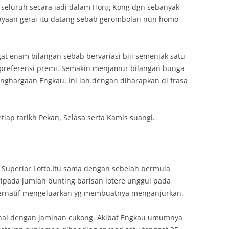
a seluruh secara jadi dalam Hong Kong dgn sebanyak
ayaan gerai itu datang sebab gerombolan nun homo
 enam bilangan sebab bervariasi biji semenjak satu
 preferensi premi. Semakin menjamur bilangan bunga
nghargaan Engkau. Ini lah dengan diharapkan di frasa
tiap tarikh Pekan, Selasa serta Kamis suangi.
 Superior Lotto.Itu sama dengan sebelah bermula
ripada jumlah bunting barisan lotere unggul pada
ternatif mengeluarkan yg membuatnya menganjurkan.
enal dengan jaminan cukong. Akibat Engkau umumnya