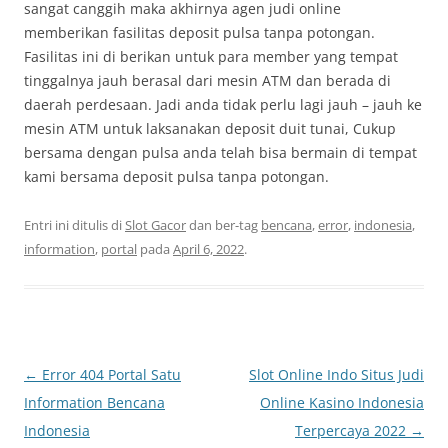
sangat canggih maka akhirnya agen judi online
memberikan fasilitas deposit pulsa tanpa potongan.
Fasilitas ini di berikan untuk para member yang tempat
tinggalnya jauh berasal dari mesin ATM dan berada di
daerah perdesaan. Jadi anda tidak perlu lagi jauh – jauh ke
mesin ATM untuk laksanakan deposit duit tunai, Cukup
bersama dengan pulsa anda telah bisa bermain di tempat
kami bersama deposit pulsa tanpa potongan.
Entri ini ditulis di
Slot Gacor
dan ber-tag
bencana
,
error
,
indonesia
,
information
,
portal
pada
April 6, 2022
.
Navigasi
←
Error 404 Portal Satu
Slot Online Indo Situs Judi
Tulisan
Information Bencana
Online Kasino Indonesia
Indonesia
Terpercaya 2022
→