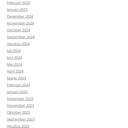
Februari 2025
Januari 2025
Desember 2024
November 2024
Oktober 2024
September 2024
Agustus 2024
Juli 2024
Juni 2024
Mei 2024
April 2024
Maret 2024
Februari 2024
Januari 2024
Desember 2023
November 2023
Oktober 2023
September 2023
Agustus 2023