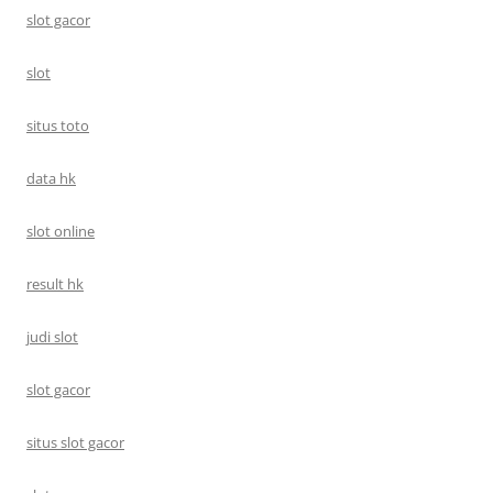
slot gacor
slot
situs toto
data hk
slot online
result hk
judi slot
slot gacor
situs slot gacor