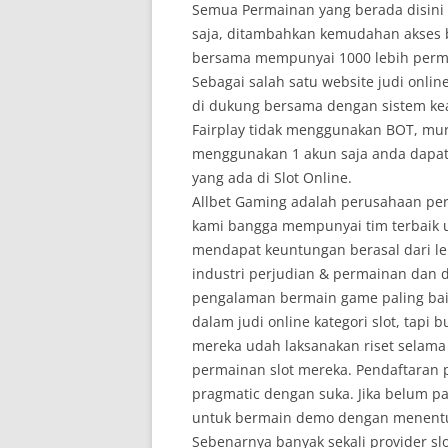
Semua Permainan yang berada disini 
saja, ditambahkan kemudahan akses 
bersama mempunyai 1000 lebih permai
Sebagai salah satu website judi onli
di dukung bersama dengan sistem ke
Fairplay tidak menggunakan BOT, mu
menggunakan 1 akun saja anda dapat
yang ada di Slot Online.
Allbet Gaming adalah perusahaan perj
kami bangga mempunyai tim terbaik u
mendapat keuntungan berasal dari le
industri perjudian & permainan dan 
pengalaman bermain game paling baik
dalam judi online kategori slot, tapi 
mereka udah laksanakan riset selama 
permainan slot mereka. Pendaftaran 
pragmatic dengan suka. Jika belum p
untuk bermain demo dengan menentuka
Sebenarnya banyak sekali provider slo