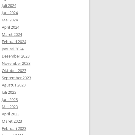
Juli 2024
Juni 2024
Mei 2024
April 2024
Maret 2024
Februari 2024
Januari 2024
Desember 2023
November 2023
Oktober 2023
September 2023
Agustus 2023
Juli 2023
Juni 2023
Mei 2023
April 2023
Maret 2023
Februari 2023