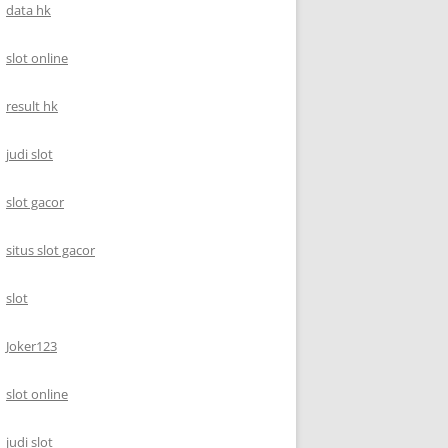
data hk
slot online
result hk
judi slot
slot gacor
situs slot gacor
slot
Joker123
slot online
judi slot