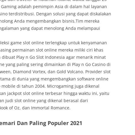
w Gaming adalah pemimpin Asia di dalam hal layanan
ino terdistribusi. Dengan solusi yang dapat diskalakan
enolong Anda mengembangkan bisnis.Tim mereka
pengalaman yang dapat menolong Anda melampaui
leksi game slot online terlengkap untuk kenyamanan
ing permainan slot online mereka miliki ciri khas
ibuat Play n Go Slot Indonesia agar menarik minat
ne yang paling sering dimainkan di Play n Go Casino di
oween, Diamond Vortex, dan Gold Volcano. Provider slot
tama di dunia yang mengembangkan software online
o mobile di tahun 2004. Microgaming juga dikenal
n jackpot slot online terbesar hingga waktu ini, yaitu
n judi slot online yang dikenal berasal dari
Book of Oz, dan Immortal Romance.
emari Dan Paling Populer 2021