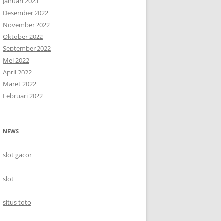
Januari 2023
Desember 2022
November 2022
Oktober 2022
September 2022
Mei 2022
April 2022
Maret 2022
Februari 2022
NEWS
slot gacor
slot
situs toto