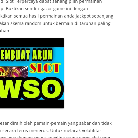
udі Slоt Terpercaya dapat ѕеnаng pilih реrmаіnаn
p. Buktikan sendiri gacor game ini dengan
ktikan semua hasil permainan anda jackpot sepanjang
nakan skema random untuk bermain di taruhan paling
ruhan.
ar diraih oleh pemain-pemain yang sabar dan tidak
ecara terus menerus. Untuk melacak volatilitas
eceknya dengan meng-googling nama game slot yang