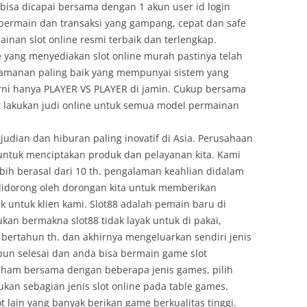
bisa dicapai bersama dengan 1 akun user id login
bermain dan transaksi yang gampang, cepat dan safe
nan slot online resmi terbaik dan terlengkap.
ne yang menyediakan slot online murah pastinya telah
amanan paling baik yang mempunyai sistem yang
rni hanya PLAYER VS PLAYER di jamin. Cukup bersama
 lakukan judi online untuk semua model permainan
udian dan hiburan paling inovatif di Asia. Perusahaan
ntuk menciptakan produk dan pelayanan kita. Kami
bih berasal dari 10 th. pengalaman keahlian didalam
didorong oleh dorongan kita untuk memberikan
 untuk klien kami. Slot88 adalah pemain baru di
bukan bermakna slot88 tidak layak untuk di pakai,
bertahun th. dan akhirnya mengeluarkan sendiri jenis
pun selesai dan anda bisa bermain game slot
aham bersama dengan beberapa jenis games, pilih
n sebagian jenis slot online pada table games.
t lain yang banyak berikan game berkualitas tinggi.