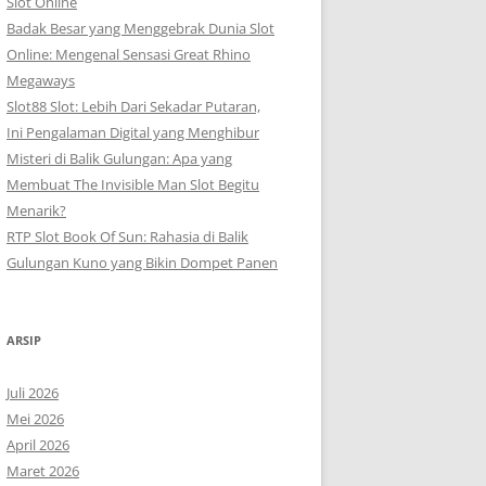
Slot Online
Badak Besar yang Menggebrak Dunia Slot
Online: Mengenal Sensasi Great Rhino
Megaways
Slot88 Slot: Lebih Dari Sekadar Putaran,
Ini Pengalaman Digital yang Menghibur
Misteri di Balik Gulungan: Apa yang
Membuat The Invisible Man Slot Begitu
Menarik?
RTP Slot Book Of Sun: Rahasia di Balik
Gulungan Kuno yang Bikin Dompet Panen
ARSIP
Juli 2026
Mei 2026
April 2026
Maret 2026