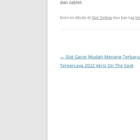
dan tablet.
Entri ini ditulis di
Slot Online
dan ber-tag
bl
Navigasi
←
Slot Gacor Mudah Menang Terbaru 
Tulisan
Terpercaya 2022 Versi On The Spot