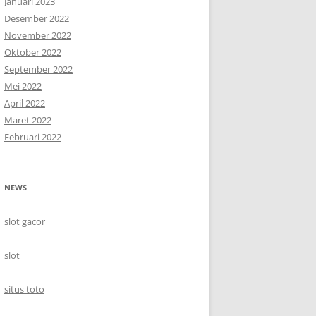
Januari 2023
Desember 2022
November 2022
Oktober 2022
September 2022
Mei 2022
April 2022
Maret 2022
Februari 2022
NEWS
slot gacor
slot
situs toto