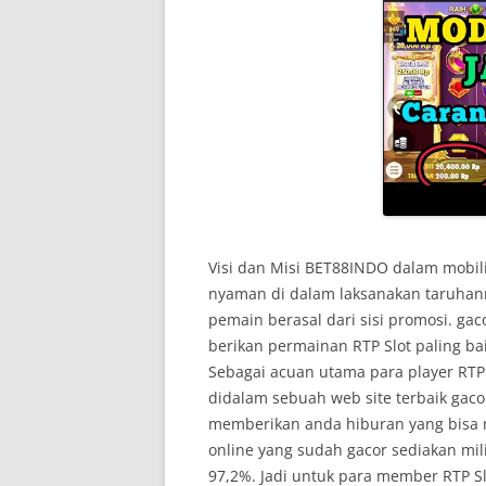
Visi dan Misi BET88INDO dalam mobilis
nyaman di dalam laksanakan taruhann
pemain berasal dari sisi promosi. gac
berikan permainan RTP Slot paling b
Sebagai acuan utama para player RTP 
didalam sebuah web site terbaik gaco
memberikan anda hiburan yang bisa m
online yang sudah gacor sediakan mili
97,2%. Jadi untuk para member RTP Slo