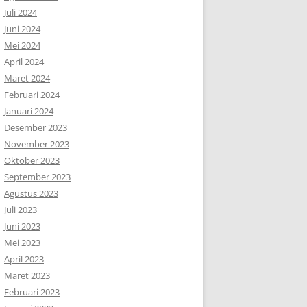
Juli 2024
Juni 2024
Mei 2024
April 2024
Maret 2024
Februari 2024
Januari 2024
Desember 2023
November 2023
Oktober 2023
September 2023
Agustus 2023
Juli 2023
Juni 2023
Mei 2023
April 2023
Maret 2023
Februari 2023