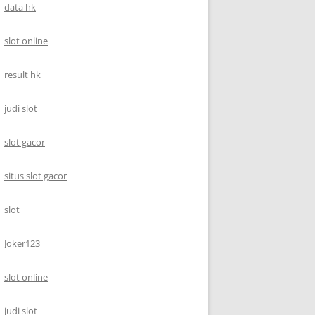
data hk
slot online
result hk
judi slot
slot gacor
situs slot gacor
slot
Joker123
slot online
judi slot