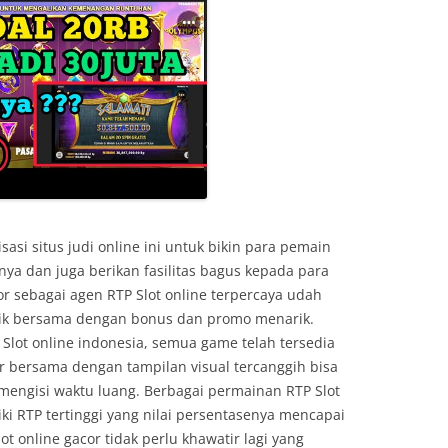
asi situs judi online ini untuk bikin para pemain
ya dan juga berikan fasilitas bagus kepada para
or sebagai agen RTP Slot online terpercaya udah
aik bersama dengan bonus dan promo menarik.
Slot online indonesia, semua game telah tersedia
r bersama dengan tampilan visual tercanggih bisa
engisi waktu luang. Berbagai permainan RTP Slot
ki RTP tertinggi yang nilai persentasenya mencapai
t online gacor tidak perlu khawatir lagi yang