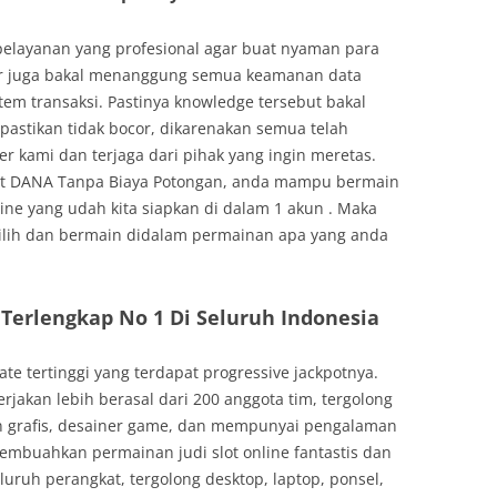
 pelayanan yang profesional agar buat nyaman para
or juga bakal menanggung semua keamanan data
tem transaksi. Pastinya knowledge tersebut bakal
ipastikan tidak bocor, dikarenakan semua telah
r kami dan terjaga dari pihak yang ingin meretas.
osit DANA Tanpa Biaya Potongan, anda mampu bermain
line yang udah kita siapkan di dalam 1 akun . Maka
lih dan bermain didalam permainan apa yang anda
n Terlengkap No 1 Di Seluruh Indonesia
ate tertinggi yang terdapat progressive jackpotnya.
erjakan lebih berasal dari 200 anggota tim, tergolong
n grafis, desainer game, dan mempunyai pengalaman
embuahkan permainan judi slot online fantastis dan
luruh perangkat, tergolong desktop, laptop, ponsel,