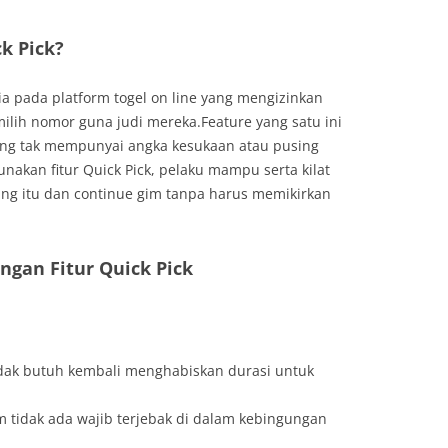
k Pick?
ia pada platform togel on line yang mengizinkan
lih nomor guna judi mereka.Feature yang satu ini
ng tak mempunyai angka kesukaan atau pusing
nakan fitur Quick Pick, pelaku mampu serta kilat
ng itu dan continue gim tanpa harus memikirkan
gan Fitur Quick Pick
tidak butuh kembali menghabiskan durasi untuk
m tidak ada wajib terjebak di dalam kebingungan