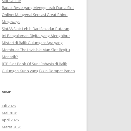
Slot Online
Badak Besar yang Menggebrak Dunia Slot
Online: Mengenal Sensasi Great Rhino
Megaways
Slot88 Slot: Lebih Dari Sekadar Putaran,
Ini Pengalaman Digital yang Menghibur
Misteri di Balik Gulungan: Apa yang
Membuat The Invisible Man Slot Begitu
Menarik?
RTP Slot Book Of Sun: Rahasia di Balik
Gulungan Kuno yang Bikin Dompet Panen
ARSIP
Juli 2026
Mei 2026
April 2026
Maret 2026