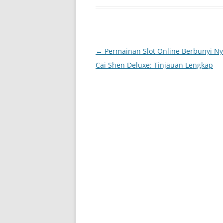
Navigasi
←
Permainan Slot Online Berbunyi Ny
Tulisan
Cai Shen Deluxe: Tinjauan Lengkap