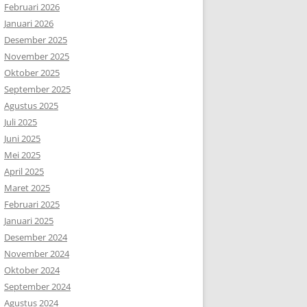
Februari 2026
Januari 2026
Desember 2025
November 2025
Oktober 2025
September 2025
Agustus 2025
Juli 2025
Juni 2025
Mei 2025
April 2025
Maret 2025
Februari 2025
Januari 2025
Desember 2024
November 2024
Oktober 2024
September 2024
Agustus 2024