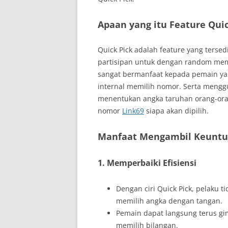
Apaan yang itu Feature Quic
Quick Pick adalah feature yang tersed
partisipan untuk dengan random memi
sangat bermanfaat kepada pemain ya
internal memilih nomor. Serta menggu
menentukan angka taruhan orang-ora
nomor
Link69
siapa akan dipilih.
Manfaat Mengambil Keuntun
1. Memperbaiki Efisiensi
Dengan ciri Quick Pick, pelaku 
memilih angka dengan tangan.
Pemain dapat langsung terus gi
memilih bilangan.