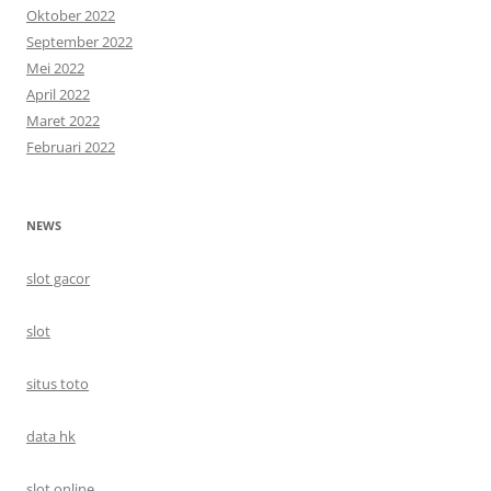
Oktober 2022
September 2022
Mei 2022
April 2022
Maret 2022
Februari 2022
NEWS
slot gacor
slot
situs toto
data hk
slot online