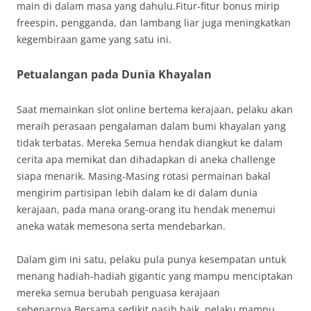
main di dalam masa yang dahulu.Fitur-fitur bonus mirip
freespin, pengganda, dan lambang liar juga meningkatkan
kegembiraan game yang satu ini.
Petualangan pada Dunia Khayalan
Saat memainkan slot online bertema kerajaan, pelaku akan
meraih perasaan pengalaman dalam bumi khayalan yang
tidak terbatas. Mereka Semua hendak diangkut ke dalam
cerita apa memikat dan dihadapkan di aneka challenge
siapa menarik. Masing-Masing rotasi permainan bakal
mengirim partisipan lebih dalam ke di dalam dunia
kerajaan, pada mana orang-orang itu hendak menemui
aneka watak memesona serta mendebarkan.
Dalam gim ini satu, pelaku pula punya kesempatan untuk
menang hadiah-hadiah gigantic yang mampu menciptakan
mereka semua berubah penguasa kerajaan
sebenarnya.Bersama sedikit nasib baik, pelaku mampu