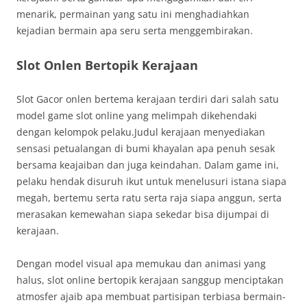
menarik, permainan yang satu ini menghadiahkan
kejadian bermain apa seru serta menggembirakan.
Slot Onlen Bertopik Kerajaan
Slot Gacor onlen bertema kerajaan terdiri dari salah satu
model game slot online yang melimpah dikehendaki
dengan kelompok pelaku.Judul kerajaan menyediakan
sensasi petualangan di bumi khayalan apa penuh sesak
bersama keajaiban dan juga keindahan. Dalam game ini,
pelaku hendak disuruh ikut untuk menelusuri istana siapa
megah, bertemu serta ratu serta raja siapa anggun, serta
merasakan kemewahan siapa sekedar bisa dijumpai di
kerajaan.
Dengan model visual apa memukau dan animasi yang
halus, slot online bertopik kerajaan sanggup menciptakan
atmosfer ajaib apa membuat partisipan terbiasa bermain-