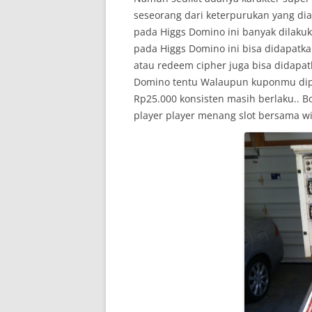
seseorang dari keterpurukan yang di
pada Higgs Domino ini banyak dilakuk
pada Higgs Domino ini bisa didapat
atau redeem cipher juga bisa didapat
Domino tentu Walaupun kuponmu dipo
Rp25.000 konsisten masih berlaku.. B
player player menang slot bersama win