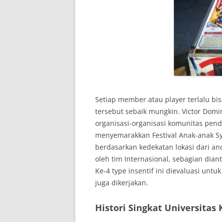
Setiap member atau player terlalu 
tersebut sebaik mungkin. Victor Do
organisasi-organisasi komunitas pend
menyemarakkan Festival Anak-anak Syd
berdasarkan kedekatan lokasi dari 
oleh tim Internasional, sebagian diant
Ke-4 type insentif ini dievaluasi unt
juga dikerjakan.
Histori Singkat Universitas