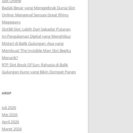
Slot Online
Badak Besar yang Menggebrak Dunia Slot
Online: Mengenal Sensasi Great Rhino
Megaways
Slot88 Slot: Lebih Dari Sekadar Putaran,
Ini Pengalaman Digital yang Menghibur
Misteri di Balik Gulungan: Apa yang
Membuat The Invisible Man Slot Begitu
Menarik?
RTP Slot Book Of Sun: Rahasia di Balik
Gulungan Kuno yang Bikin Dompet Panen
ARSIP
Juli 2026
Mei 2026
April 2026
Maret 2026