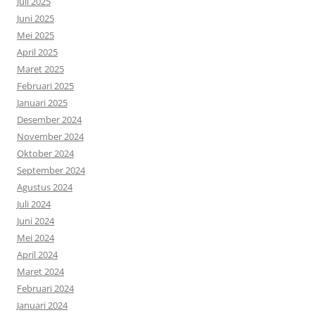
Juli 2025
Juni 2025
Mei 2025
April 2025
Maret 2025
Februari 2025
Januari 2025
Desember 2024
November 2024
Oktober 2024
September 2024
Agustus 2024
Juli 2024
Juni 2024
Mei 2024
April 2024
Maret 2024
Februari 2024
Januari 2024