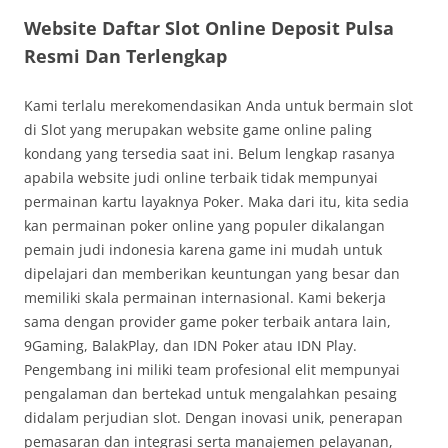
Website Daftar Slot Online Deposit Pulsa
Resmi Dan Terlengkap
Kami terlalu merekomendasikan Anda untuk bermain slot
di Slot yang merupakan website game online paling
kondang yang tersedia saat ini. Belum lengkap rasanya
apabila website judi online terbaik tidak mempunyai
permainan kartu layaknya Poker. Maka dari itu, kita sedia
kan permainan poker online yang populer dikalangan
pemain judi indonesia karena game ini mudah untuk
dipelajari dan memberikan keuntungan yang besar dan
memiliki skala permainan internasional. Kami bekerja
sama dengan provider game poker terbaik antara lain,
9Gaming, BalakPlay, dan IDN Poker atau IDN Play.
Pengembang ini miliki team profesional elit mempunyai
pengalaman dan bertekad untuk mengalahkan pesaing
didalam perjudian slot. Dengan inovasi unik, penerapan
pemasaran dan integrasi serta manajemen pelayanan,