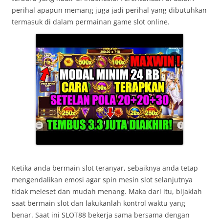
perihal apapun memang juga jadi perihal yang dibutuhkan
termasuk di dalam permainan game slot online.
Ketika anda bermain slot teranyar, sebaiknya anda tetap
mengendalikan emosi agar spin mesin slot selanjutnya
tidak meleset dan mudah menang. Maka dari itu, bijaklah
saat bermain slot dan lakukanlah kontrol waktu yang
benar. Saat ini SLOT88 bekerja sama bersama dengan