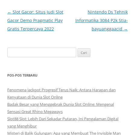
Navigasi
←
Slot Gacor: Situs Judi Slot
Nintendo Ds Tehnik
Tulisan
Gacor Demo Pragmatic Play
Informatika 3084 P2k Stia-
Gratis Terpercaya 2022
bayuanggaacid
→
Cari
untuk:
POS-POS TERBARU
Fenomena Jackpot Progresif Terus Naik: Antara Harapan dan
Kenyataan di Dunia Slot Online
Badak Besar yang Menggebrak Dunia Slot Online: Mengenal
Sensasi Great Rhino Megaways
Slot88 Slot: Lebih Dari Sekadar Putaran, Ini Pengalaman Digital
yang Menghibur
Misteri di Balik Gulungan: Apa yang Membuat The Invisible Man