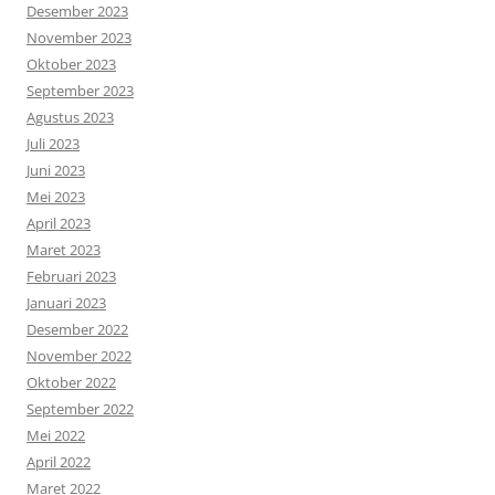
Desember 2023
November 2023
Oktober 2023
September 2023
Agustus 2023
Juli 2023
Juni 2023
Mei 2023
April 2023
Maret 2023
Februari 2023
Januari 2023
Desember 2022
November 2022
Oktober 2022
September 2022
Mei 2022
April 2022
Maret 2022