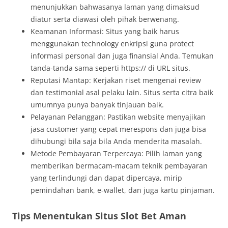
menunjukkan bahwasanya laman yang dimaksud
diatur serta diawasi oleh pihak berwenang.
Keamanan Informasi: Situs yang baik harus
menggunakan technology enkripsi guna protect
informasi personal dan juga finansial Anda. Temukan
tanda-tanda sama seperti https:// di URL situs.
Reputasi Mantap: Kerjakan riset mengenai review
dan testimonial asal pelaku lain. Situs serta citra baik
umumnya punya banyak tinjauan baik.
Pelayanan Pelanggan: Pastikan website menyajikan
jasa customer yang cepat merespons dan juga bisa
dihubungi bila saja bila Anda menderita masalah.
Metode Pembayaran Terpercaya: Pilih laman yang
memberikan bermacam-macam teknik pembayaran
yang terlindungi dan dapat dipercaya, mirip
pemindahan bank, e-wallet, dan juga kartu pinjaman.
Tips Menentukan Situs Slot Bet Aman