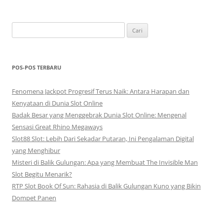
Cari
untuk:
POS-POS TERBARU
Fenomena Jackpot Progresif Terus Naik: Antara Harapan dan
Kenyataan di Dunia Slot Online
Badak Besar yang Menggebrak Dunia Slot Online: Mengenal
Sensasi Great Rhino Megaways
Slot88 Slot: Lebih Dari Sekadar Putaran, Ini Pengalaman Digital
yang Menghibur
Misteri di Balik Gulungan: Apa yang Membuat The Invisible Man
Slot Begitu Menarik?
RTP Slot Book Of Sun: Rahasia di Balik Gulungan Kuno yang Bikin
Dompet Panen