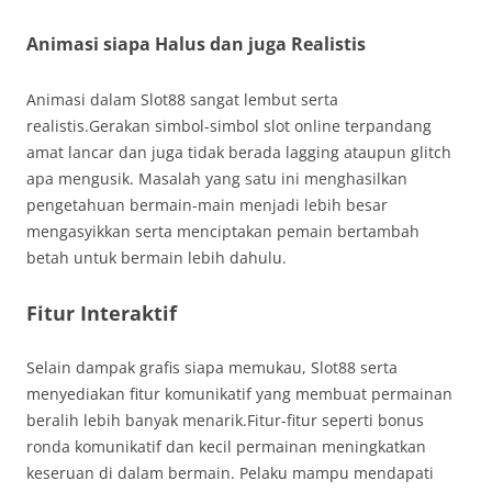
Animasi siapa Halus dan juga Realistis
Animasi dalam Slot88 sangat lembut serta
realistis.Gerakan simbol-simbol slot online terpandang
amat lancar dan juga tidak berada lagging ataupun glitch
apa mengusik. Masalah yang satu ini menghasilkan
pengetahuan bermain-main menjadi lebih besar
mengasyikkan serta menciptakan pemain bertambah
betah untuk bermain lebih dahulu.
Fitur Interaktif
Selain dampak grafis siapa memukau, Slot88 serta
menyediakan fitur komunikatif yang membuat permainan
beralih lebih banyak menarik.Fitur-fitur seperti bonus
ronda komunikatif dan kecil permainan meningkatkan
keseruan di dalam bermain. Pelaku mampu mendapati