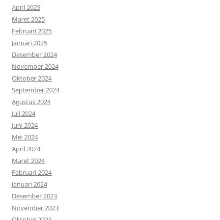
April 2025
Maret 2025
Februari 2025
Januari 2025
Desember 2024
November 2024
Oktober 2024
September 2024
Agustus 2024
Juli 2024
Juni 2024
Mei 2024
April 2024
Maret 2024
Februari 2024
Januari 2024
Desember 2023
November 2023
Oktober 2023