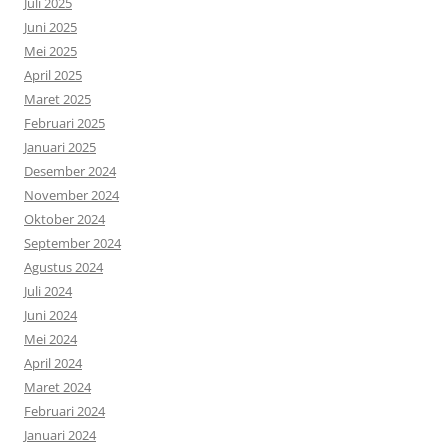
Juli 2025
Juni 2025
Mei 2025
April 2025
Maret 2025
Februari 2025
Januari 2025
Desember 2024
November 2024
Oktober 2024
September 2024
Agustus 2024
Juli 2024
Juni 2024
Mei 2024
April 2024
Maret 2024
Februari 2024
Januari 2024