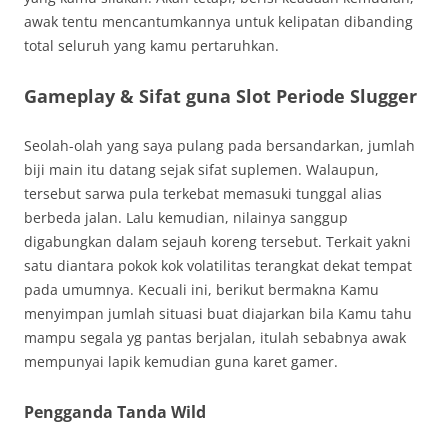
awak tentu mencantumkannya untuk kelipatan dibanding
total seluruh yang kamu pertaruhkan.
Gameplay & Sifat guna Slot Periode Slugger
Seolah-olah yang saya pulang pada bersandarkan, jumlah
biji main itu datang sejak sifat suplemen. Walaupun,
tersebut sarwa pula terkebat memasuki tunggal alias
berbeda jalan. Lalu kemudian, nilainya sanggup
digabungkan dalam sejauh koreng tersebut. Terkait yakni
satu diantara pokok kok volatilitas terangkat dekat tempat
pada umumnya. Kecuali ini, berikut bermakna Kamu
menyimpan jumlah situasi buat diajarkan bila Kamu tahu
mampu segala yg pantas berjalan, itulah sebabnya awak
mempunyai lapik kemudian guna karet gamer.
Pengganda Tanda Wild