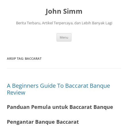
Langsung
ke
John Simm
isi
Berita Terbaru, Artikel Terpercaya, dan Lebih Banyak Lagi
Menu
ARSIP TAG:
BACCARAT
A Beginners Guide To Baccarat Banque
Review
Panduan Pemula untuk Baccarat Banque
Pengantar Banque Baccarat