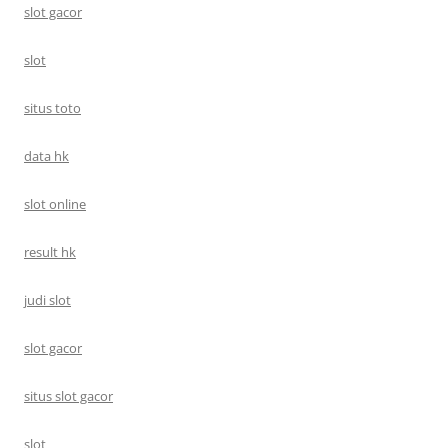
slot gacor
slot
situs toto
data hk
slot online
result hk
judi slot
slot gacor
situs slot gacor
slot