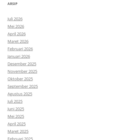
ARSIP
Juli 2026
Mei 2026
April 2026
Maret 2026
Februari 2026
Januari 2026
Desember 2025
November 2025
Oktober 2025
September 2025
Agustus 2025
Juli 2025
Juni 2025
Mei 2025
April 2025
Maret 2025
Februari 2025