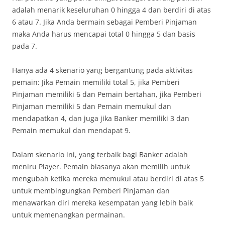
adalah menarik keseluruhan 0 hingga 4 dan berdiri di atas
6 atau 7. Jika Anda bermain sebagai Pemberi Pinjaman
maka Anda harus mencapai total 0 hingga 5 dan basis
pada 7.
Hanya ada 4 skenario yang bergantung pada aktivitas
pemain: Jika Pemain memiliki total 5, jika Pemberi
Pinjaman memiliki 6 dan Pemain bertahan, jika Pemberi
Pinjaman memiliki 5 dan Pemain memukul dan
mendapatkan 4, dan juga jika Banker memiliki 3 dan
Pemain memukul dan mendapat 9.
Dalam skenario ini, yang terbaik bagi Banker adalah
meniru Player. Pemain biasanya akan memilih untuk
mengubah ketika mereka memukul atau berdiri di atas 5
untuk membingungkan Pemberi Pinjaman dan
menawarkan diri mereka kesempatan yang lebih baik
untuk memenangkan permainan.