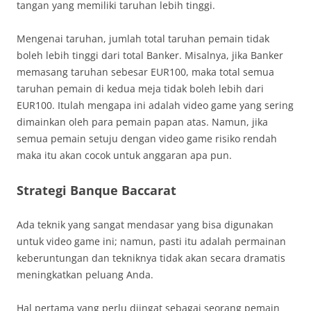
tangan yang memiliki taruhan lebih tinggi.
Mengenai taruhan, jumlah total taruhan pemain tidak
boleh lebih tinggi dari total Banker. Misalnya, jika Banker
memasang taruhan sebesar EUR100, maka total semua
taruhan pemain di kedua meja tidak boleh lebih dari
EUR100. Itulah mengapa ini adalah video game yang sering
dimainkan oleh para pemain papan atas. Namun, jika
semua pemain setuju dengan video game risiko rendah
maka itu akan cocok untuk anggaran apa pun.
Strategi Banque Baccarat
Ada teknik yang sangat mendasar yang bisa digunakan
untuk video game ini; namun, pasti itu adalah permainan
keberuntungan dan tekniknya tidak akan secara dramatis
meningkatkan peluang Anda.
Hal pertama yang perlu diingat sebagai seorang pemain