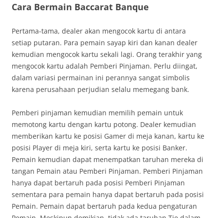
Cara Bermain Baccarat Banque
Pertama-tama, dealer akan mengocok kartu di antara
setiap putaran. Para pemain sayap kiri dan kanan dealer
kemudian mengocok kartu sekali lagi. Orang terakhir yang
mengocok kartu adalah Pemberi Pinjaman. Perlu diingat,
dalam variasi permainan ini perannya sangat simbolis
karena perusahaan perjudian selalu memegang bank.
Pemberi pinjaman kemudian memilih pemain untuk
memotong kartu dengan kartu potong. Dealer kemudian
memberikan kartu ke posisi Gamer di meja kanan, kartu ke
posisi Player di meja kiri, serta kartu ke posisi Banker.
Pemain kemudian dapat menempatkan taruhan mereka di
tangan Pemain atau Pemberi Pinjaman. Pemberi Pinjaman
hanya dapat bertaruh pada posisi Pemberi Pinjaman
sementara para pemain hanya dapat bertaruh pada posisi
Pemain. Pemain dapat bertaruh pada kedua pengaturan
Pemain. Meskipun demikian, tidak ada taruhan Tie dalam