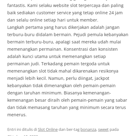
fantastis. Kami selaku website slot terpercaya dan paling
baik sediakan customer service yang tetap online 24 jam
dan selalu online setiap hari untuk member.
Langkah pertama yang harus dikerjakan adalah jangan
terburu-buru didalam bermain. Pejudi pemula kebanyakan
bermain terburu-buru, apalagi saat mereka udah mulai
memenangkan permainan. Konsentrasi dan konsisten
adalah kunci utama untuk memenangkan setiap
permainan judi. Terkadang pemain tergoda untuk
memenangkan slot tidak mahal dikarenakan resikonya
menjadi lebih kecil. Namun, perlu diingat, jackpot
kebanyakan tidak dimenangkan oleh pemain-pemain
dengan taruhan minimum. Biasanya kemenangan-
kemenangan besar diraih oleh pemain-pemain yang sabar
dan tidak memasang taruhan yang minimum secara terus
menerus.
Entri ini ditulis di
Slot Online
dan ber-tag
bonanza
,
sweet
pada