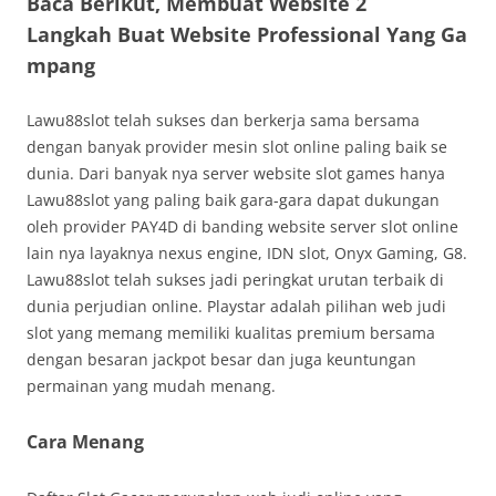
Baca Berikut, Membuat Website 2
Langkah Buat Website Professional Yang Ga
mpang
Lawu88slot telah sukses dan berkerja sama bersama
dengan banyak provider mesin slot online paling baik se
dunia. Dari banyak nya server website slot games hanya
Lawu88slot yang paling baik gara-gara dapat dukungan
oleh provider PAY4D di banding website server slot online
lain nya layaknya nexus engine, IDN slot, Onyx Gaming, G8.
Lawu88slot telah sukses jadi peringkat urutan terbaik di
dunia perjudian online. Playstar adalah pilihan web judi
slot yang memang memiliki kualitas premium bersama
dengan besaran jackpot besar dan juga keuntungan
permainan yang mudah menang.
Cara Menang