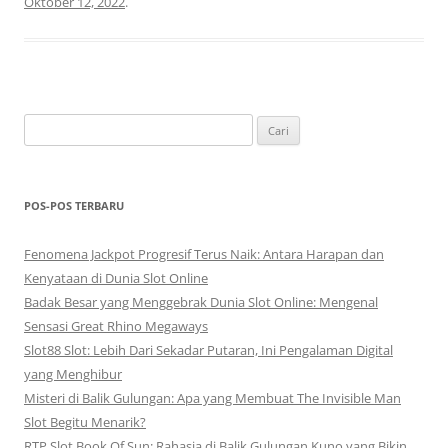
Oktober 12, 2022
.
Cari
untuk:
POS-POS TERBARU
Fenomena Jackpot Progresif Terus Naik: Antara Harapan dan
Kenyataan di Dunia Slot Online
Badak Besar yang Menggebrak Dunia Slot Online: Mengenal
Sensasi Great Rhino Megaways
Slot88 Slot: Lebih Dari Sekadar Putaran, Ini Pengalaman Digital
yang Menghibur
Misteri di Balik Gulungan: Apa yang Membuat The Invisible Man
Slot Begitu Menarik?
RTP Slot Book Of Sun: Rahasia di Balik Gulungan Kuno yang Bikin