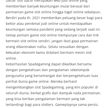
Daftar Slot Gacor merupakan web judi online yang
memberikan banyak keuntungan mulai berasal dari
permainan game slot online hingga togel online sekalipun.
Berdiri pada th. 2021 memberikan peluang besar bagi para
bettor atau penikmat judi online untuk mendapatkan
keuntungan semasa pandemi yang sedang terjadi saat ini.
Setiap pemain game slot online mempunyai cara dan trik
bermain slot online sendiri, jangan ikuti gaya permainan
orang dikarenakan nafsu. Selalu sesuaikan dengan
kekuatan ekonomi kamu didalam bermain mesin slot
online.
Keberhasilan Spadegaming dapat dikaitkan bersama
dengan pengetahuan dan pengalaman sekelompok
pengusaha yang bersemangat dan berpengetahuan luas
perihal dunia game online. Mereka berhasil
mengembangkan slot Spadegaming, yang kini populer di
seluruh dunia, berkat grafis dan dampak nada permainan,
yang bisa berikan pengalaman bermain yang tak
tertandingi bagi para slotters. Gameplaynya sama persis,