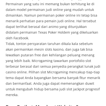
Permainan yang satu ini memang bukan terhitung ke di
dalam model permainan judi online yang mudah untuk
dimainkan. Namun permainan poker online ini tetap bisa
menarik perhatian para pemain judi online. Hal tersebut
dapat terlihat berasal dari animo yang ditunjukkan
didalam permainan Texas Poker Holdem yang dikeluarkan
oleh Facebook.
Tidak, tonton persyaratan taruhan dikala kala sebelum
akan permainkan mesin slots kasino, dan juga tak bisa
lewatkan putaran free dan kehilangan peluang menang
yang lebih baik. Microgaming tawarkan portofolio slot
terbesar berasal dari semua penyedia perangkat lunak judi
casino online. Pilihan slot Microgaming mencakup tiap-tiap
tema dapat Anda bayangkan bersama banyak fitur menarik
dan bermanfaat. Anda juga dapat memenangkan duwit
untuk mengubah hidup bersama judi slot jackpot progresif
mereka.