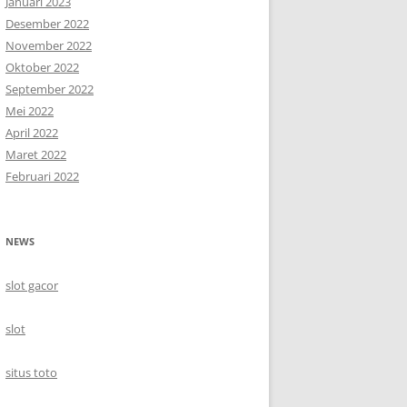
Januari 2023
Desember 2022
November 2022
Oktober 2022
September 2022
Mei 2022
April 2022
Maret 2022
Februari 2022
NEWS
slot gacor
slot
situs toto