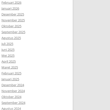
Februari 2026
Januari 2026
Desember 2025
November 2025
Oktober 2025
September 2025
Agustus 2025
Juli 2025
Juni 2025
Mei 2025
April 2025
Maret 2025
Februari 2025
Januari 2025
Desember 2024
November 2024
Oktober 2024
September 2024
Agustus 2024