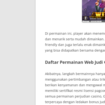
Di permainan ini, player akan menem
dan menarik serta mudah dimainkan. 
friendly dan juga terlalu enak dimaink
yang bisa didapatkan bersama deng
Daftar Permainan Web Judi 
Akibatnya, langkah bermainnya hany
menggunakan pertimbangan atau trik
berikan kenyamanan dan mengawal mu
memiliki sertifikat resmi lisensi pag
semua permainan perjudian casino, G
terpercaya dengan ledakan bonus Judi 