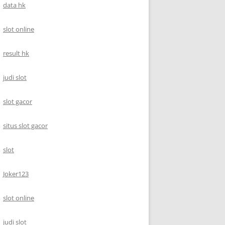
data hk
slot online
result hk
judi slot
slot gacor
situs slot gacor
slot
Joker123
slot online
judi slot