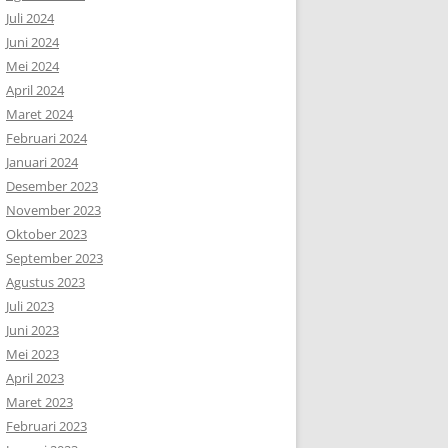
Juli 2024
Juni 2024
Mei 2024
April 2024
Maret 2024
Februari 2024
Januari 2024
Desember 2023
November 2023
Oktober 2023
September 2023
Agustus 2023
Juli 2023
Juni 2023
Mei 2023
April 2023
Maret 2023
Februari 2023