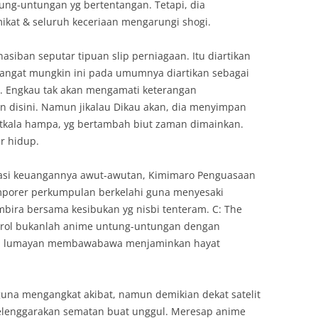
ung-untungan yg bertentangan. Tetapi, dia
ikat & seluruh keceriaan mengarungi shogi.
siban seputar tipuan slip perniagaan. Itu diartikan
sangat mungkin ini pada umumnya diartikan sebagai
it. Engkau tak akan mengamati keterangan
 disini. Namun jikalau Dikau akan, dia menyimpan
tkala hampa, yg bertambah biut zaman dimainkan.
r hidup.
asi keuangannya awut-awutan, Kimimaro Penguasaan
emporer perkumpulan berkelahi guna menyesaki
ira bersama kesibukan yg nisbi tenteram. C: The
ontrol bukanlah anime untung-untungan dengan
gan lumayan membawabawa menjaminkan hayat
una mengangkat akibat, namun demikian dekat satelit
lenggarakan sematan buat unggul. Meresap anime