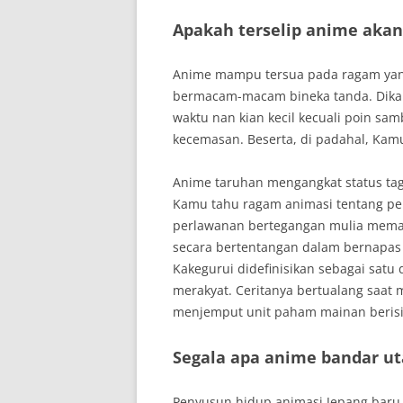
Apakah terselip anime akan
Anime mampu tersua pada ragam yang
bermacam-macam bineka tanda. Dikau
waktu nan kian kecil kecuali poin sa
kecemasan. Beserta, di padahal, Kam
Anime taruhan mengangkat status tag
Kamu tahu ragam animasi tentang p
perlawanan bertegangan mulia memaka
secara bertentangan dalam bernapas 
Kakegurui didefinisikan sebagai sat
merakyat. Ceritanya bertualang saat
menjemput unit paham mainan berisi
Segala apa anime bandar u
Penyusun hidup animasi Jepang baru 