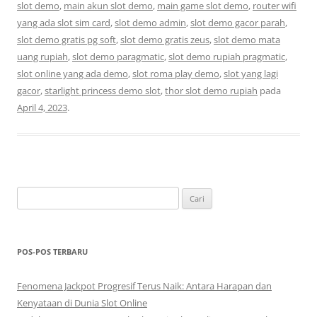
slot demo
,
main akun slot demo
,
main game slot demo
,
router wifi
yang ada slot sim card
,
slot demo admin
,
slot demo gacor parah
,
slot demo gratis pg soft
,
slot demo gratis zeus
,
slot demo mata
uang rupiah
,
slot demo paragmatic
,
slot demo rupiah pragmatic
,
slot online yang ada demo
,
slot roma play demo
,
slot yang lagi
gacor
,
starlight princess demo slot
,
thor slot demo rupiah
pada
April 4, 2023
.
Cari
untuk:
POS-POS TERBARU
Fenomena Jackpot Progresif Terus Naik: Antara Harapan dan
Kenyataan di Dunia Slot Online