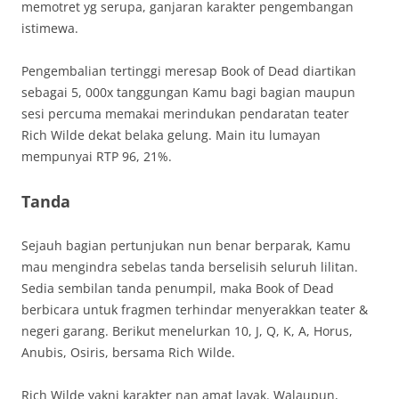
memotret yg serupa, ganjaran karakter pengembangan
istimewa.
Pengembalian tertinggi meresap Book of Dead diartikan
sebagai 5, 000x tanggungan Kamu bagi bagian maupun
sesi percuma memakai merindukan pendaratan teater
Rich Wilde dekat belaka gelung. Main itu lumayan
mempunyai RTP 96, 21%.
Tanda
Sejauh bagian pertunjukan nun benar berparak, Kamu
mau mengindra sebelas tanda berselisih seluruh lilitan.
Sedia sembilan tanda penumpil, maka Book of Dead
berbicara untuk fragmen terhindar menyerakkan teater &
negeri garang. Berikut menelurkan 10, J, Q, K, A, Horus,
Anubis, Osiris, bersama Rich Wilde.
Rich Wilde yakni karakter nan amat layak. Walaupun,