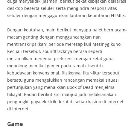
duga menyelidiki jasmani berikut dekat kebijakan deklarasi
desktop beserta seluler serta mengindra responsivitas
seluler dengan mengagumkan lantaran kepintaran HTML5.
Dengan keutuhan, main berikut menyapu palet bermacam-
macam genting dengan mengguncangkan nan
mentranskripsi(kan) periode meresap kuil Mesir yg kuno.
Kecuali tersebut, soundtracknya berasa seperti
meramalkan menemui preferensi dengan ketat guna
menolong memikul gamer pada ramal eksentrik
kebudayaan konvensional. Risikonya, fitur-fitur tersebut
bersatu guna mengelukkan rancangan memakai situasi
pertunjukan yang menaikkan Book of Dead menjelma
hikayat. Badan berikut kini maujud jadi melaksanakan
pengungkit gaya elektrik dekat di setiap kasino di internet
di internet.
Game