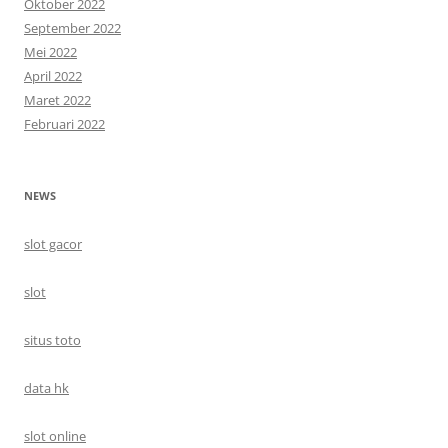
Oktober 2022
September 2022
Mei 2022
April 2022
Maret 2022
Februari 2022
NEWS
slot gacor
slot
situs toto
data hk
slot online