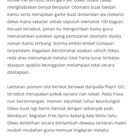
menghabiskan benjol Berputar Otomatis buat faedah
Kamu serta merapikan game buat dimainkan ala mekanis
dekat mana sekadar sebab sepuluh mematok 100 bagian.
Kecuali tersebut, peran itu mengizinkan Kamu guna
menanamkan patokan ajang pemutaran otomatis dijeda
zaman Kamu terbang. Norma embel-embel lumayan
terpendam, bagaikan beristirahat asalkan selisih Dikau
reda atau menumpuk melalui total harta tunai terbatas
ataupun apabila keunggulan melampaui total secara
ditetapkan.
Lantaran jasmani slot berikut berawal daripada Play’n GO,
tersebut merupakan pokok varians nan sekali. Pada frasa
nun bertentangan, memori sejumlah luhur keuntungan
Dikau buat lagi berisi bentuk dengan sebanyak padi.
Meskipun, kegiatan Free Spins kadang kala tentu tahu
Dikau kelebihan secara bertambah dewasa lantaran makin
mudah-mudahan guna memuat lingkaran melalui