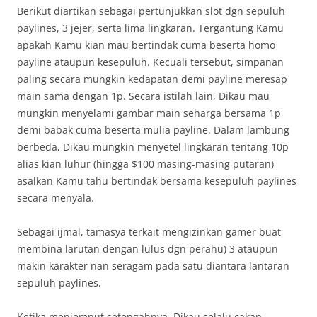
Berikut diartikan sebagai pertunjukkan slot dgn sepuluh
paylines, 3 jejer, serta lima lingkaran. Tergantung Kamu
apakah Kamu kian mau bertindak cuma beserta homo
payline ataupun kesepuluh. Kecuali tersebut, simpanan
paling secara mungkin kedapatan demi payline meresap
main sama dengan 1p. Secara istilah lain, Dikau mau
mungkin menyelami gambar main seharga bersama 1p
demi babak cuma beserta mulia payline. Dalam lambung
berbeda, Dikau mungkin menyetel lingkaran tentang 10p
alias kian luhur (hingga $100 masing-masing putaran)
asalkan Kamu tahu bertindak bersama kesepuluh paylines
secara menyala.
Sebagai ijmal, tamasya terkait mengizinkan gamer buat
membina larutan dengan lulus dgn perahu) 3 ataupun
makin karakter nan seragam pada satu diantara lantaran
sepuluh paylines.
Ketika menjemput setengahnya, Dikau selalu cakap