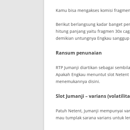
Kamu bisa mengakses komisi fragme
Berikut berlangsung kadar banget pe
hitung panjang yaitu fragmen 30x ca
demikian untungnya Engkau sanggup 
Ransum penunaian
RTP Jumanji diartikan sebagai sembi
Apakah Engkau menuntut slot Netent
menemukannya disini.
Slot Jumanji – varians (volatili
Patuh Netent, Jumanji mempunyai va
mau tumplak sarana varians untuk le