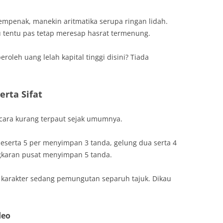
empenak, manekin aritmatika serupa ringan lidah.
u tentu pas tetap meresap hasrat termenung.
leh uang lelah kapital tinggi disini? Tiada
erta Sifat
ara kurang terpaut sejak umumnya.
eserta 5 per menyimpan 3 tanda, gelung dua serta 4
gkaran pusat menyimpan 5 tanda.
9 karakter sedang pemungutan separuh tajuk. Dikau
deo