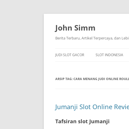
Langsung
ke
isi
John Simm
Berita Terbaru, Artikel Terpercaya, dan Leb
JUDI SLOT GACOR
SLOT INDONESIA
ARSIP TAG:
CARA MENANG JUDI ONLINE ROUL
Jumanji Slot Online Revi
Tafsiran slot Jumanji