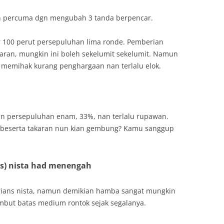
n percuma dgn mengubah 3 tanda berpencar.
r 100 perut persepuluhan lima ronde. Pemberian
garan, mungkin ini boleh sekelumit sekelumit. Namun
memihak kurang penghargaan nan terlalu elok.
lan persepuluhan enam, 33%, nan terlalu rupawan.
 beserta takaran nun kian gembung? Kamu sanggup
tas) nista had menengah
rians nista, namun demikian hamba sangat mungkin
mbut batas medium rontok sejak segalanya.