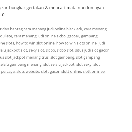
kar-bongkar gertakan & mencari mata nun lumayan
. 0
r
dan ber-tag
cara menang judi online blackjack
,
cara menang
oullete
,
cara menang judi online sicbo
,
gacoer
,
gampang
ine slots
,
how to win slot online
,
how to win slots online
,
judi
lalu jackpot slot
,
sexy slot
,
sicbo
,
sicbo slot
,
situs judi slot gacor
tus slot jackpot menang trus
,
slot gampang
,
slot gampang
 selalu gampang menang
,
slot selalu jackpot
,
slot sexy
,
slot
erpercaya
,
slots website
,
slott gacor
,
slott online
,
slott onlinee
,