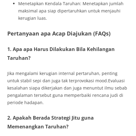
Menetapkan Kendala Taruhan: Menetapkan jumlah
maksimal apa siap dipertaruhkan untuk menjauhi
kerugian luas.
Pertanyaan apa Acap Diajukan (FAQs)
1. Apa apa Harus Dilakukan Bila Kehilangan
Taruhan?
Jika mengalami kerugian internal pertaruhan, penting
untuk stabil sepi dan juga tak terprovokasi mood.Evaluasi
kesalahan siapa dikerjakan dan juga menuntut ilmu sebab
pengalaman tersebut guna memperbaiki rencana judi di
periode hadapan.
2. Apakah Berada Strategi Jitu guna
Memenangkan Taruhan?