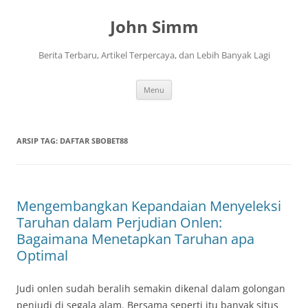
Langsung
ke
John Simm
isi
Berita Terbaru, Artikel Terpercaya, dan Lebih Banyak Lagi
Menu
ARSIP TAG:
DAFTAR SBOBET88
Mengembangkan Kepandaian Menyeleksi
Taruhan dalam Perjudian Onlen:
Bagaimana Menetapkan Taruhan apa
Optimal
Judi onlen sudah beralih semakin dikenal dalam golongan
penjudi di segala alam. Bersama seperti itu banyak situs