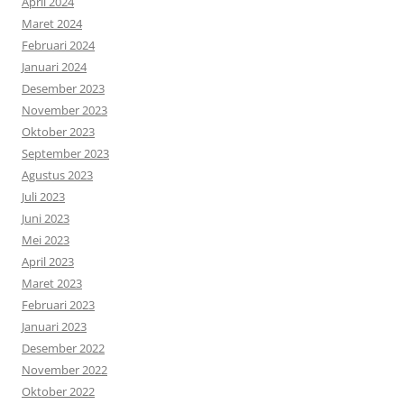
April 2024
Maret 2024
Februari 2024
Januari 2024
Desember 2023
November 2023
Oktober 2023
September 2023
Agustus 2023
Juli 2023
Juni 2023
Mei 2023
April 2023
Maret 2023
Februari 2023
Januari 2023
Desember 2022
November 2022
Oktober 2022