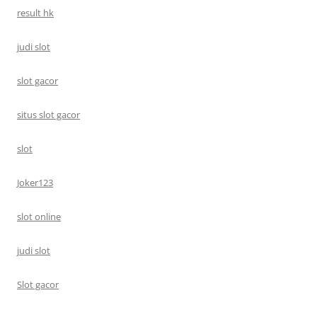
result hk
judi slot
slot gacor
situs slot gacor
slot
Joker123
slot online
judi slot
Slot gacor