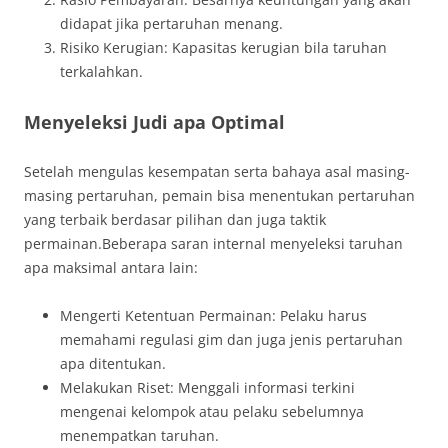
didapat jika pertaruhan menang.
Risiko Kerugian: Kapasitas kerugian bila taruhan
terkalahkan.
Menyeleksi Judi apa Optimal
Setelah mengulas kesempatan serta bahaya asal masing-
masing pertaruhan, pemain bisa menentukan pertaruhan
yang terbaik berdasar pilihan dan juga taktik
permainan.Beberapa saran internal menyeleksi taruhan
apa maksimal antara lain:
Mengerti Ketentuan Permainan: Pelaku harus
memahami regulasi gim dan juga jenis pertaruhan
apa ditentukan.
Melakukan Riset: Menggali informasi terkini
mengenai kelompok atau pelaku sebelumnya
menempatkan taruhan.