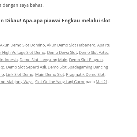
 dengan saya bahas.
Dikau! Apa-apa piawai Engkau melalui slot
Akun Demo Slot Domino
,
Akun Demo Slot Habanero
,
Apa Itu
 High Voltage Slot Demo
,
Demo Dewa Slot
,
Demo Slot Aztec
Indonesia
,
Demo Slot Langsung Main
,
Demo Slot Pinguin
,
 Rp
,
Demo Slot Seperti Asli
,
Demo Slot Spadegaming Dancing
mo
,
Link Slot Demo
,
Main Demo Slot
,
Pragmatik Demo Slot
,
emo Mahjong Ways
,
Slot Online Yang Lagi Gacor
pada
Mei 21,