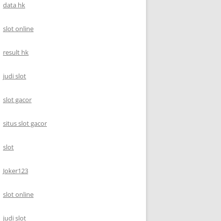
data hk
slot online
result hk
judi slot
slot gacor
situs slot gacor
slot
Joker123
slot online
judi slot