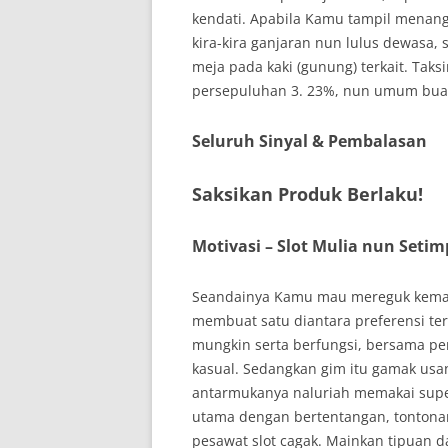
kendati. Apabila Kamu tampil menang
kira-kira ganjaran nun lulus dewas
meja pada kaki (gunung) terkait. Taks
persepuluhan 3. 23%, nun umum buat
Seluruh Sinyal & Pembalasan
Saksikan Produk Berlaku!
Motivasi – Slot Mulia nun Seti
Seandainya Kamu mau mereguk kemasyh
membuat satu diantara preferensi te
mungkin serta berfungsi, bersama p
kasual. Sedangkan gim itu gamak usan
antarmukanya naluriah memakai supel 
utama dengan bertentangan, tontonan 
pesawat slot cagak. Mainkan tipuan d