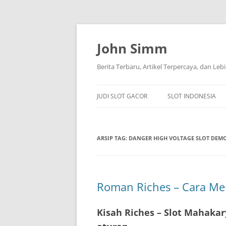
Langsung
ke
isi
John Simm
Berita Terbaru, Artikel Terpercaya, dan Leb
JUDI SLOT GACOR
SLOT INDONESIA
ARSIP TAG:
DANGER HIGH VOLTAGE SLOT DEM
Roman Riches – Cara Me
Kisah Riches – Slot Mahak