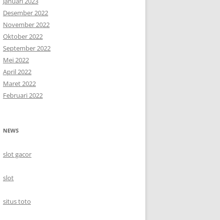
Januari 2023
Desember 2022
November 2022
Oktober 2022
September 2022
Mei 2022
April 2022
Maret 2022
Februari 2022
NEWS
slot gacor
slot
situs toto