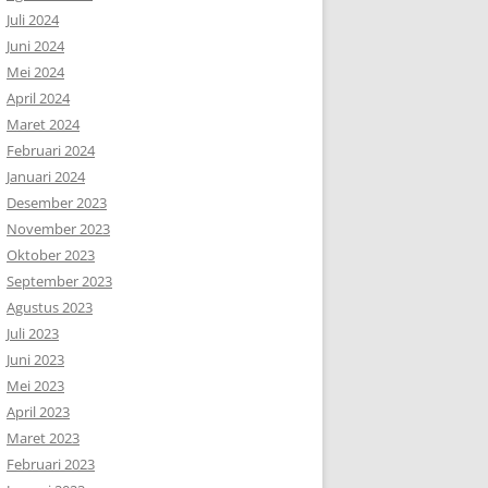
Juli 2024
Juni 2024
Mei 2024
April 2024
Maret 2024
Februari 2024
Januari 2024
Desember 2023
November 2023
Oktober 2023
September 2023
Agustus 2023
Juli 2023
Juni 2023
Mei 2023
April 2023
Maret 2023
Februari 2023