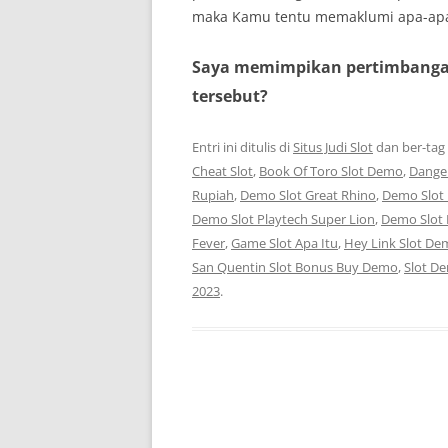
maka Kamu tentu memaklumi apa-apa
Saya memimpikan pertimbangan 
tersebut?
Entri ini ditulis di
Situs Judi Slot
dan ber-tag
Cheat Slot
,
Book Of Toro Slot Demo
,
Danger
Rupiah
,
Demo Slot Great Rhino
,
Demo Slot 
Demo Slot Playtech Super Lion
,
Demo Slot
Fever
,
Game Slot Apa Itu
,
Hey Link Slot De
San Quentin Slot Bonus Buy Demo
,
Slot D
2023
.