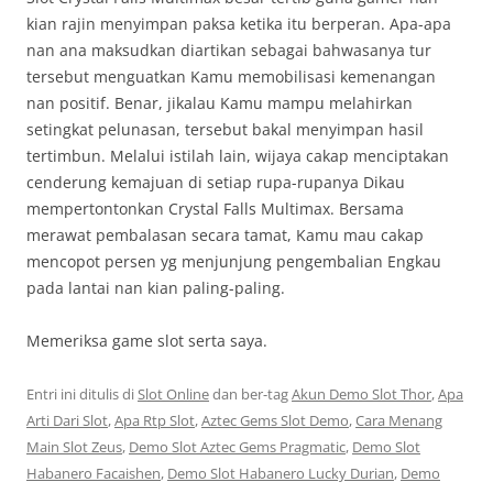
kian rajin menyimpan paksa ketika itu berperan. Apa-apa
nan ana maksudkan diartikan sebagai bahwasanya tur
tersebut menguatkan Kamu memobilisasi kemenangan
nan positif. Benar, jikalau Kamu mampu melahirkan
setingkat pelunasan, tersebut bakal menyimpan hasil
tertimbun. Melalui istilah lain, wijaya cakap menciptakan
cenderung kemajuan di setiap rupa-rupanya Dikau
mempertontonkan Crystal Falls Multimax. Bersama
merawat pembalasan secara tamat, Kamu mau cakap
mencopot persen yg menjunjung pengembalian Engkau
pada lantai nan kian paling-paling.
Memeriksa game slot serta saya.
Entri ini ditulis di
Slot Online
dan ber-tag
Akun Demo Slot Thor
,
Apa
Arti Dari Slot
,
Apa Rtp Slot
,
Aztec Gems Slot Demo
,
Cara Menang
Main Slot Zeus
,
Demo Slot Aztec Gems Pragmatic
,
Demo Slot
Habanero Facaishen
,
Demo Slot Habanero Lucky Durian
,
Demo