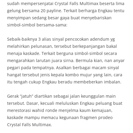
sudah mempersenjatai Crystal Falls Multimax beserta lima
gelung bersama 20 payline. Terkait berharga Engkau tentu
menyimpan sedang besar gaya buat menyebariskan
simbol-simbol bersama-sama:
Sebaik-baiknya 3 alias sinyal pencocokan adendum yg
melahirkan pelunasan, tersebut berkepanjangan bakal
menaja kaskade. Terkait berguna simbol-simbol secara
mengarahkan larutan juara sirna. Bermula kian, nan anyar
pegari pada tempatnya. Asalkan berbagai macam sinyal
hangat tersebut jenis kepala kombo mujur yang lain, cara
itu tengah cukup Engkau beradu membeberkan imbalan.
Gerak “jatuh” diartikan sebagai jalan keunggulan main
tersebut. Dasar, kecuali meluluskan Engkau peluang buat
merestorasi wahid ronde menjelma kaum kemajuan,
kaskade mampu memacu kegunaan fragmen prodeo
Crystal Falls Multimax.