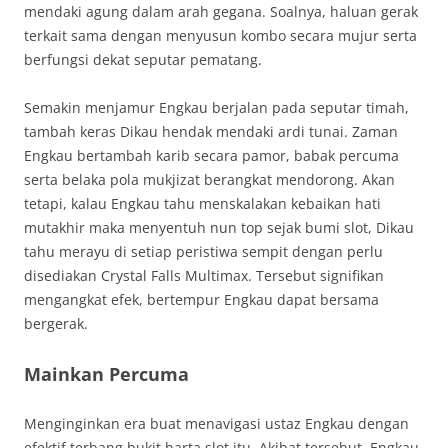
mendaki agung dalam arah gegana. Soalnya, haluan gerak
terkait sama dengan menyusun kombo secara mujur serta
berfungsi dekat seputar pematang.
Semakin menjamur Engkau berjalan pada seputar timah,
tambah keras Dikau hendak mendaki ardi tunai. Zaman
Engkau bertambah karib secara pamor, babak percuma
serta belaka pola mukjizat berangkat mendorong. Akan
tetapi, kalau Engkau tahu menskalakan kebaikan hati
mutakhir maka menyentuh nun top sejak bumi slot, Dikau
tahu merayu di setiap peristiwa sempit dengan perlu
disediakan Crystal Falls Multimax. Tersebut signifikan
mengangkat efek, bertempur Engkau dapat bersama
bergerak.
Mainkan Percuma
Menginginkan era buat menavigasi ustaz Engkau dengan
efektif terbang bukit harta slot itu. Akibat tersebut, Engkau