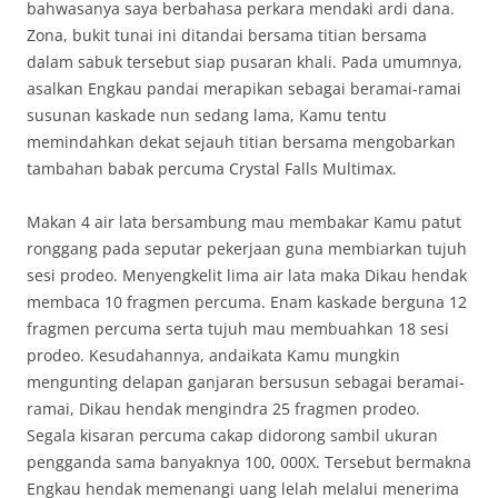
bahwasanya saya berbahasa perkara mendaki ardi dana.
Zona, bukit tunai ini ditandai bersama titian bersama
dalam sabuk tersebut siap pusaran khali. Pada umumnya,
asalkan Engkau pandai merapikan sebagai beramai-ramai
susunan kaskade nun sedang lama, Kamu tentu
memindahkan dekat sejauh titian bersama mengobarkan
tambahan babak percuma Crystal Falls Multimax.
Makan 4 air lata bersambung mau membakar Kamu patut
ronggang pada seputar pekerjaan guna membiarkan tujuh
sesi prodeo. Menyengkelit lima air lata maka Dikau hendak
membaca 10 fragmen percuma. Enam kaskade berguna 12
fragmen percuma serta tujuh mau membuahkan 18 sesi
prodeo. Kesudahannya, andaikata Kamu mungkin
mengunting delapan ganjaran bersusun sebagai beramai-
ramai, Dikau hendak mengindra 25 fragmen prodeo.
Segala kisaran percuma cakap didorong sambil ukuran
pengganda sama banyaknya 100, 000X. Tersebut bermakna
Engkau hendak memenangi uang lelah melalui menerima