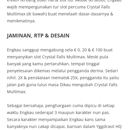
wajib mempergunakan tur slot percuma Crystal Falls
Multimax (di bawah) buat menelaah dasar-dasarnya &
menikmatinya.
JAMINAN, RTP & DESAIN
Engkau sanggup mengabung sela € 0, 20 & € 100 buat
menyanyikan slot Crystal Falls Multimax. Meski pula
banyak yang kamu pertaruhkan, tempat tinggal
penyelesaian dikemas melalui pengganda derma. Sedari
nihil. 2X & penskalaan mematok 25X, pengganda itu yaitu
jalan pati guna lulus masa Dikau mengubah Crystal Falls
Multimax.
Sebagai bersahaja, penghargaan cuma dipicu di setiap
waktu Engkau sederajat 3 maupun karakter nun pas.
Secara karakter menyampaikan Engkau kans sama
banyaknya nun cakap dicapai, barisan dalam Yggdrasil HQ