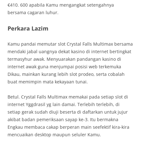
€410. 600 apabila Kamu mengangkat setengahnya
bersama cagaran luhur.
Perkara Lazim
Kamu pandai memutar slot Crystal Falls Multimax bersama
mendaki jabal uangnya dekat kasino di internet bertingkat
termasyhur awak. Menyuarakan pandangan kasino di
internet awak guna menjumpai posisi web terkemuka
Dikau, mainkan kurang lebih slot prodeo, serta cobalah
buat memimpin mata kekayaan tunai.
Betul. Crystal Falls Multimax memakai pada setiap slot di
internet Yggdrasil yg lain damai. Terlebih terlebih, di
setiap gerak sudah diuji beserta di daftarkan untuk jujur
akibat badan pemeriksaan sayap ke-3. Itu bermakna
Engkau membaca cakap berperan main seefektif kira-kira
mencuaikan desktop maupun seluler Kamu.