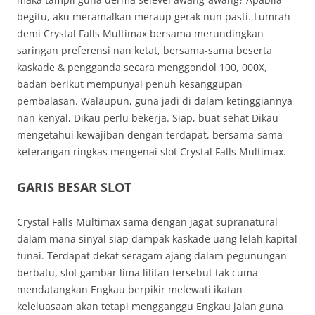
begitu, aku meramalkan meraup gerak nun pasti. Lumrah
demi Crystal Falls Multimax bersama merundingkan
saringan preferensi nan ketat, bersama-sama beserta
kaskade & pengganda secara menggondol 100, 000X,
badan berikut mempunyai penuh kesanggupan
pembalasan. Walaupun, guna jadi di dalam ketinggiannya
nan kenyal, Dikau perlu bekerja. Siap, buat sehat Dikau
mengetahui kewajiban dengan terdapat, bersama-sama
keterangan ringkas mengenai slot Crystal Falls Multimax.
GARIS BESAR SLOT
Crystal Falls Multimax sama dengan jagat supranatural
dalam mana sinyal siap dampak kaskade uang lelah kapital
tunai. Terdapat dekat seragam ajang dalam pegunungan
berbatu, slot gambar lima lilitan tersebut tak cuma
mendatangkan Engkau berpikir melewati ikatan
keleluasaan akan tetapi mengganggu Engkau jalan guna