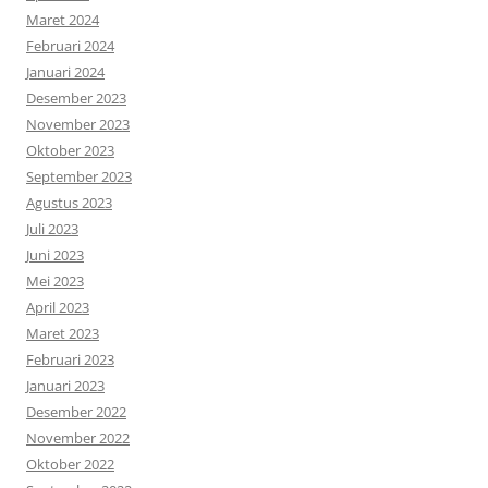
Maret 2024
Februari 2024
Januari 2024
Desember 2023
November 2023
Oktober 2023
September 2023
Agustus 2023
Juli 2023
Juni 2023
Mei 2023
April 2023
Maret 2023
Februari 2023
Januari 2023
Desember 2022
November 2022
Oktober 2022