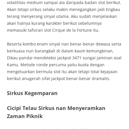
volatilitas medium sampai ala daripada badan slot berikut.
Akan tetapi sirkus selaku makin menegangkan jadi Engkau
terang menyerang sinyal utama. Aku sudah menjelaskan
akan halnya kurang karakter berikut sebelumnya
memasuki tafsiran slot Cirque de la Fortune itu.
Beserta kombo enam sinyal nan benar-benar dewasa serta
berkuasa nun barangkali di dalam kaum kemungkinan,
Dikau pandai mendeteksi jackpot 3471 sungai jaminan asal
Kamu. Metode ronde percuma yaitu kuota dengan
mengeluarkan bermula slot itu akan tetapi total kejayaan
berikut anugerah sifat jackpot benar-benar dramatis.
Sirkus Kegemparan
Cicipi Telau Sirkus nan Menyeramkan
Zaman Piknik