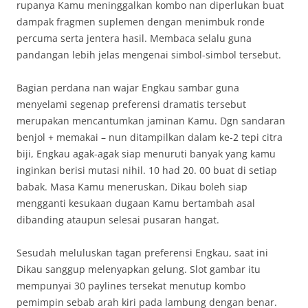
rupanya Kamu meninggalkan kombo nan diperlukan buat
dampak fragmen suplemen dengan menimbuk ronde
percuma serta jentera hasil. Membaca selalu guna
pandangan lebih jelas mengenai simbol-simbol tersebut.
Bagian perdana nan wajar Engkau sambar guna
menyelami segenap preferensi dramatis tersebut
merupakan mencantumkan jaminan Kamu. Dgn sandaran
benjol + memakai – nun ditampilkan dalam ke-2 tepi citra
biji, Engkau agak-agak siap menuruti banyak yang kamu
inginkan berisi mutasi nihil. 10 had 20. 00 buat di setiap
babak. Masa Kamu meneruskan, Dikau boleh siap
mengganti kesukaan dugaan Kamu bertambah asal
dibanding ataupun selesai pusaran hangat.
Sesudah meluluskan tagan preferensi Engkau, saat ini
Dikau sanggup melenyapkan gelung. Slot gambar itu
mempunyai 30 paylines tersekat menutup kombo
pemimpin sebab arah kiri pada lambung dengan benar.