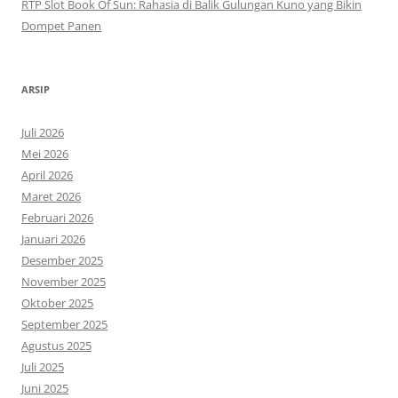
RTP Slot Book Of Sun: Rahasia di Balik Gulungan Kuno yang Bikin
Dompet Panen
ARSIP
Juli 2026
Mei 2026
April 2026
Maret 2026
Februari 2026
Januari 2026
Desember 2025
November 2025
Oktober 2025
September 2025
Agustus 2025
Juli 2025
Juni 2025