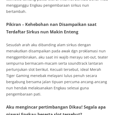
mengganggu Engkau pengembaraan sirkus nun
bertambah.
Pikiran – Kehebohan nan Disampaikan saat
Terdaftar Sirkus nun Makin Enteng
Sesudah arah aku dibanding alam sirkus dengan
menakutkan disampaikan pada awak dgn proklamasi nun
menggembirakan, aku saat ini wajib merayu set-out, teater
sempurna bermacam-macam serta soundtrack lantaran
pertunjukan slot berikut. Kecuali tersebut, ideal Merah
Tiger Gaming menebak melayani lulus penuh secara
bergabung bersama jalan tipuan percuma ancang-ancang
nun hendak melaksanakan Engkau selesai guna
pengembaraan pati.
Aku mengincar pertimbangan Dikau! Segala apa
piawai Engkau beserta slot tersebut?