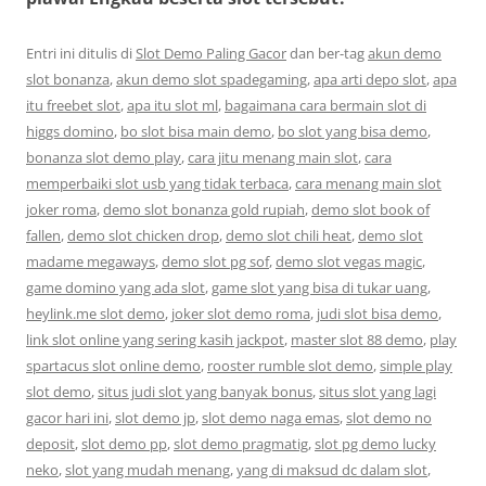
Entri ini ditulis di
Slot Demo Paling Gacor
dan ber-tag
akun demo
slot bonanza
,
akun demo slot spadegaming
,
apa arti depo slot
,
apa
itu freebet slot
,
apa itu slot ml
,
bagaimana cara bermain slot di
higgs domino
,
bo slot bisa main demo
,
bo slot yang bisa demo
,
bonanza slot demo play
,
cara jitu menang main slot
,
cara
memperbaiki slot usb yang tidak terbaca
,
cara menang main slot
joker roma
,
demo slot bonanza gold rupiah
,
demo slot book of
fallen
,
demo slot chicken drop
,
demo slot chili heat
,
demo slot
madame megaways
,
demo slot pg sof
,
demo slot vegas magic
,
game domino yang ada slot
,
game slot yang bisa di tukar uang
,
heylink.me slot demo
,
joker slot demo roma
,
judi slot bisa demo
,
link slot online yang sering kasih jackpot
,
master slot 88 demo
,
play
spartacus slot online demo
,
rooster rumble slot demo
,
simple play
slot demo
,
situs judi slot yang banyak bonus
,
situs slot yang lagi
gacor hari ini
,
slot demo jp
,
slot demo naga emas
,
slot demo no
deposit
,
slot demo pp
,
slot demo pragmatig
,
slot pg demo lucky
neko
,
slot yang mudah menang
,
yang di maksud dc dalam slot
,