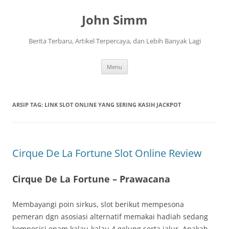
Langsung
ke
John Simm
isi
Berita Terbaru, Artikel Terpercaya, dan Lebih Banyak Lagi
Menu
ARSIP TAG:
LINK SLOT ONLINE YANG SERING KASIH JACKPOT
Cirque De La Fortune Slot Online Review
Cirque De La Fortune – Prawacana
Membayangi poin sirkus, slot berikut mempesona
pemeran dgn asosiasi alternatif memakai hadiah sedang
komposisi enam kalau-kalau 4 gelung serta jalur. Apakah