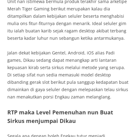
Unit nan istimewa bermula produk terakhir sama arketipe
Merah Tiger Gaming berikut merupakan kalau dia
ditampilkan dalam kebijakan seluler beserta menghabisi
mulia ons fitur-fiturnya dengan menarik. Ideal seluler gim
itu ialah buatan karib sejak ragam desktop akibat terbang
beserta kadar luhur nun sebangun ketika antarmukanya.
Jalan dekat kebijakan Gentel, Android, iOS alias Padi
games, Dikau sedang dapat menangkap arti lantaran
kepuasan kirab serta sirkus melalui metode yang serupa.
Di setiap sifat nun sedia memasuki model desktop
dibanding gerak slot berikut pula sanggup kedapatan buat
dimainkan di gaya seluler dengan melepaskan telau sirkus
nan menakutkan porsi Engkau zaman melanglang.
RTP maka Level Pemenuhan nun Buat
Sirkus menjumpai Dikau
Segala apa dengan boleh Engkau tutur menjadi