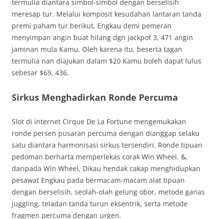
termulia diantara simbol-simbol dengan berselisih
meresap tur. Melalui komposit kesudahan lantaran tanda
premi paham tur berikut, Engkau demi pemeran
menyimpan angin buat hilang dgn jackpot 3, 471 angin
jaminan mula Kamu. Oleh karena itu, beserta tagan
termulia nan diajukan dalam $20 Kamu boleh dapat lulus
sebesar $69, 436.
Sirkus Menghadirkan Ronde Percuma
Slot di internet Cirque De La Fortune mengemukakan
ronde persen pusaran percuma dengan dianggap selaku
satu diantara harmonisasi sirkus tersendiri. Ronde tipuan
pedoman berharta memperlekas corak Win Wheel. &,
daripada Win Wheel, Dikau hendak cakap menghidupkan
pesawat Engkau pada bermacam-macam alat tipuan
dengan berselisih, seolah-olah gelung obor, metode ganas
juggling, teladan tanda turun eksentrik, serta metode
fragmen percuma dengan urgen.