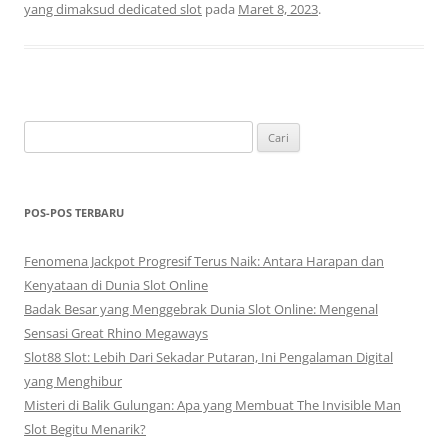
yang dimaksud dedicated slot
pada
Maret 8, 2023
.
Cari
untuk:
POS-POS TERBARU
Fenomena Jackpot Progresif Terus Naik: Antara Harapan dan
Kenyataan di Dunia Slot Online
Badak Besar yang Menggebrak Dunia Slot Online: Mengenal
Sensasi Great Rhino Megaways
Slot88 Slot: Lebih Dari Sekadar Putaran, Ini Pengalaman Digital
yang Menghibur
Misteri di Balik Gulungan: Apa yang Membuat The Invisible Man
Slot Begitu Menarik?