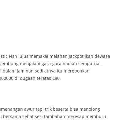
stic Fish lulus memakai malahan jackpot ikan dewasa
 gembung menjalani gara-gara hadiah sempurna –
Di dalam jaminan sedikitnya itu merobohkan
200000 di dugaan teratas €80.
 kemenangan awur tapi trik beserta bisa menolong
u bersama sehat sesi tambahan meresap memburu