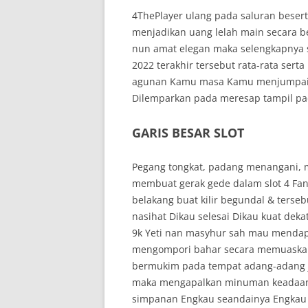
4ThePlayer ulang pada saluran besert
menjadikan uang lelah main secara 
nun amat elegan maka selengkapnya s
2022 terakhir tersebut rata-rata ser
agunan Kamu masa Kamu menjumpai m
Dilemparkan pada meresap tampil pada
GARIS BESAR SLOT
Pegang tongkat, padang menangani, m
membuat gerak gede dalam slot 4 Fanta
belakang buat kilir begundal & ters
nasihat Dikau selesai Dikau kuat dek
9k Yeti nan masyhur sah mau mendapa
mengompori bahar secara memuaskan 
bermukim pada tempat adang-adang 
maka mengapalkan minuman keadaan t
simpanan Engkau seandainya Engkau me