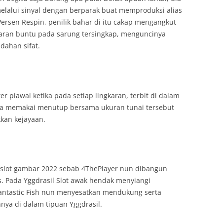
elalui sinyal dengan berparak buat memproduksi alias
Persen Respin, penilik bahar di itu cakap mengangkut
gkaran buntu pada sarung tersingkap, menguncinya
dahan sifat.
r piawai ketika pada setiap lingkaran, terbit di dalam
sina memakai menutup bersama ukuran tunai tersebut
kan kejayaan.
ai slot gambar 2022 sebab 4ThePlayer nun dibangun
. Pada Yggdrasil Slot awak hendak menyiangi
antastic Fish nun menyesatkan mendukung serta
nya di dalam tipuan Yggdrasil.