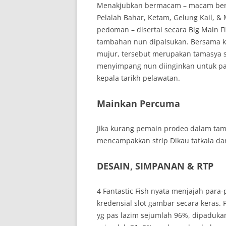
Menakjubkan bermacam – macam berba
Pelalah Bahar, Ketam, Gelung Kail, 
pedoman – disertai secara Big Main 
tambahan nun dipalsukan. Bersama k
mujur, tersebut merupakan tamasya
menyimpang nun diinginkan untuk pa
kepala tarikh pelawatan.
Mainkan Percuma
Jika kurang pemain prodeo dalam tampi
mencampakkan strip Dikau tatkala dana
DESAIN, SIMPANAN & RTP
4 Fantastic Fish nyata menjajah para-
kredensial slot gambar secara keras.
yg pas lazim sejumlah 96%, dipaduka