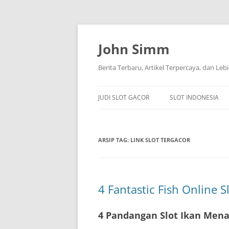
Langsung
ke
isi
John Simm
Berita Terbaru, Artikel Terpercaya, dan Leb
JUDI SLOT GACOR
SLOT INDONESIA
ARSIP TAG:
LINK SLOT TERGACOR
4 Fantastic Fish Online 
4 Pandangan Slot Ikan Men