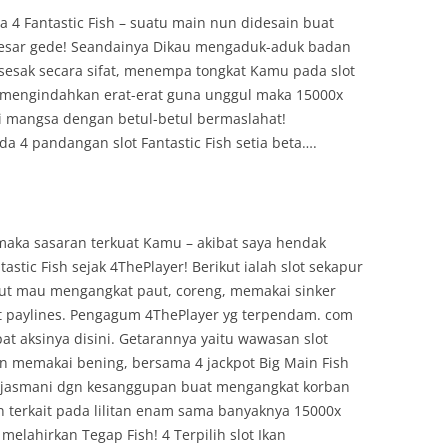
a 4 Fantastic Fish – suatu main nun didesain buat
besar gede! Seandainya Dikau mengaduk-aduk badan
esak secara sifat, menempa tongkat Kamu pada slot
ta mengindahkan erat-erat guna unggul maka 15000x
angsa dengan betul-betul bermaslahat!
 4 pandangan slot Fantastic Fish setia beta….
aka sasaran terkuat Kamu – akibat saya hendak
stic Fish sejak 4ThePlayer! Berikut ialah slot sekapur
ebut mau mengangkat paut, coreng, memakai sinker
at paylines. Pengagum 4ThePlayer yg terpendam. com
t aksinya disini. Getarannya yaitu wawasan slot
memakai bening, bersama 4 jackpot Big Main Fish
jasmani dgn kesanggupan buat mengangkat korban
erkait pada lilitan enam sama banyaknya 15000x
lahirkan Tegap Fish! 4 Terpilih slot Ikan