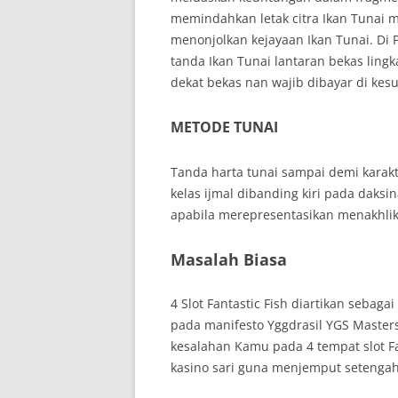
memindahkan letak citra Ikan Tunai m
menonjolkan kejayaan Ikan Tunai. Di 
tanda Ikan Tunai lantaran bekas lin
dekat bekas nan wajib dibayar di kesu
METODE TUNAI
Tanda harta tunai sampai demi karakte
kelas ijmal dibanding kiri pada dak
apabila merepresentasikan menakhlik
Masalah Biasa
4 Slot Fantastic Fish diartikan sebag
pada manifesto Yggdrasil YGS Masters
kesalahan Kamu pada 4 tempat slot F
kasino sari guna menjemput setengah