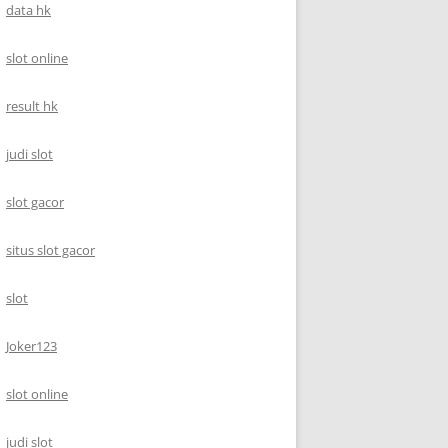
data hk
slot online
result hk
judi slot
slot gacor
situs slot gacor
slot
Joker123
slot online
judi slot