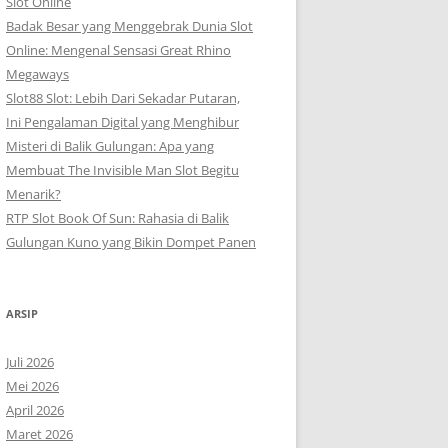
Slot Online
Badak Besar yang Menggebrak Dunia Slot
Online: Mengenal Sensasi Great Rhino
Megaways
Slot88 Slot: Lebih Dari Sekadar Putaran,
Ini Pengalaman Digital yang Menghibur
Misteri di Balik Gulungan: Apa yang
Membuat The Invisible Man Slot Begitu
Menarik?
RTP Slot Book Of Sun: Rahasia di Balik
Gulungan Kuno yang Bikin Dompet Panen
ARSIP
Juli 2026
Mei 2026
April 2026
Maret 2026