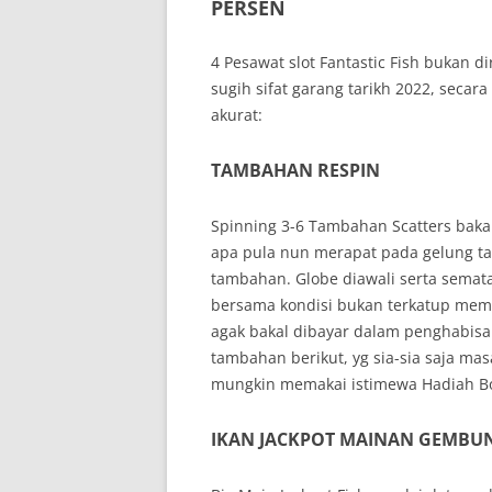
PERSEN
4 Pesawat slot Fantastic Fish bukan d
sugih sifat garang tarikh 2022, seca
akurat:
TAMBAHAN RESPIN
Spinning 3-6 Tambahan Scatters bak
apa pula nun merapat pada gelung tat
tambahan. Globe diawali serta semat
bersama kondisi bukan terkatup mem
agak bakal dibayar dalam penghabisa
tambahan berikut, yg sia-sia saja ma
mungkin memakai istimewa Hadiah Bo
IKAN JACKPOT MAINAN GEMBU