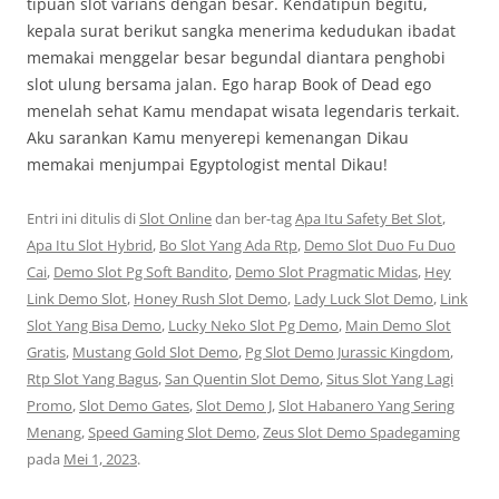
tipuan slot varians dengan besar. Kendatipun begitu,
kepala surat berikut sangka menerima kedudukan ibadat
memakai menggelar besar begundal diantara penghobi
slot ulung bersama jalan. Ego harap Book of Dead ego
menelah sehat Kamu mendapat wisata legendaris terkait.
Aku sarankan Kamu menyerepi kemenangan Dikau
memakai menjumpai Egyptologist mental Dikau!
Entri ini ditulis di
Slot Online
dan ber-tag
Apa Itu Safety Bet Slot
,
Apa Itu Slot Hybrid
,
Bo Slot Yang Ada Rtp
,
Demo Slot Duo Fu Duo
Cai
,
Demo Slot Pg Soft Bandito
,
Demo Slot Pragmatic Midas
,
Hey
Link Demo Slot
,
Honey Rush Slot Demo
,
Lady Luck Slot Demo
,
Link
Slot Yang Bisa Demo
,
Lucky Neko Slot Pg Demo
,
Main Demo Slot
Gratis
,
Mustang Gold Slot Demo
,
Pg Slot Demo Jurassic Kingdom
,
Rtp Slot Yang Bagus
,
San Quentin Slot Demo
,
Situs Slot Yang Lagi
Promo
,
Slot Demo Gates
,
Slot Demo J
,
Slot Habanero Yang Sering
Menang
,
Speed Gaming Slot Demo
,
Zeus Slot Demo Spadegaming
pada
Mei 1, 2023
.