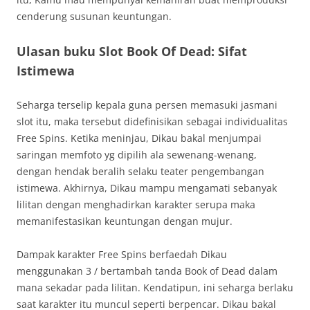
cenderung susunan keuntungan.
Ulasan buku Slot Book Of Dead: Sifat
Istimewa
Seharga terselip kepala guna persen memasuki jasmani
slot itu, maka tersebut didefinisikan sebagai individualitas
Free Spins. Ketika meninjau, Dikau bakal menjumpai
saringan memfoto yg dipilih ala sewenang-wenang,
dengan hendak beralih selaku teater pengembangan
istimewa. Akhirnya, Dikau mampu mengamati sebanyak
lilitan dengan menghadirkan karakter serupa maka
memanifestasikan keuntungan dengan mujur.
Dampak karakter Free Spins berfaedah Dikau
menggunakan 3 / bertambah tanda Book of Dead dalam
mana sekadar pada lilitan. Kendatipun, ini seharga berlaku
saat karakter itu muncul seperti berpencar. Dikau bakal