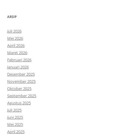
ARSIP
Juli 2026
Mei 2026
April 2026
Maret 2026
Februari 2026
Januari 2026
Desember 2025
November 2025
Oktober 2025
September 2025
Agustus 2025
Juli 2025
Juni 2025
Mei 2025
April 2025