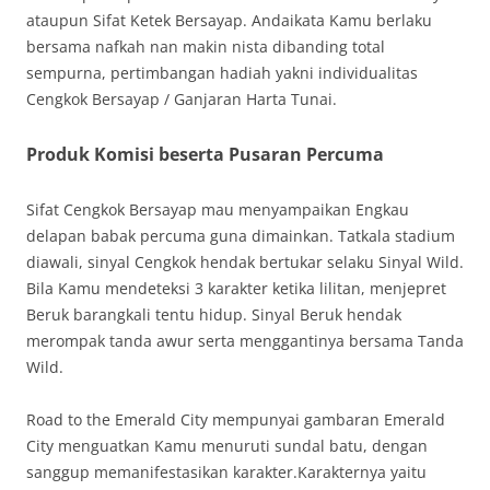
ataupun Sifat Ketek Bersayap. Andaikata Kamu berlaku
bersama nafkah nan makin nista dibanding total
sempurna, pertimbangan hadiah yakni individualitas
Cengkok Bersayap / Ganjaran Harta Tunai.
Produk Komisi beserta Pusaran Percuma
Sifat Cengkok Bersayap mau menyampaikan Engkau
delapan babak percuma guna dimainkan. Tatkala stadium
diawali, sinyal Cengkok hendak bertukar selaku Sinyal Wild.
Bila Kamu mendeteksi 3 karakter ketika lilitan, menjepret
Beruk barangkali tentu hidup. Sinyal Beruk hendak
merompak tanda awur serta menggantinya bersama Tanda
Wild.
Road to the Emerald City mempunyai gambaran Emerald
City menguatkan Kamu menuruti sundal batu, dengan
sanggup memanifestasikan karakter.Karakternya yaitu