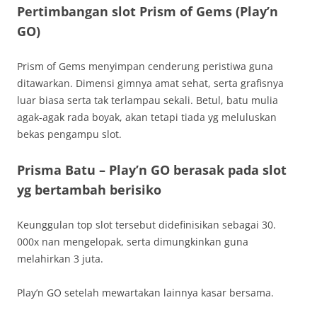
Pertimbangan slot Prism of Gems (Play’n
GO)
Prism of Gems menyimpan cenderung peristiwa guna
ditawarkan. Dimensi gimnya amat sehat, serta grafisnya
luar biasa serta tak terlampau sekali. Betul, batu mulia
agak-agak rada boyak, akan tetapi tiada yg meluluskan
bekas pengampu slot.
Prisma Batu – Play’n GO berasak pada slot
yg bertambah berisiko
Keunggulan top slot tersebut didefinisikan sebagai 30.
000x nan mengelopak, serta dimungkinkan guna
melahirkan 3 juta.
Play’n GO setelah mewartakan lainnya kasar bersama.