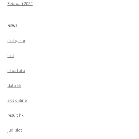
Februari 2022
NEWS
slot gacor
slot
situs toto
data hk
slot online
result hk
judi slot