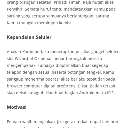
orang-orangan sekatan, Pribadi Timah, Raja hutan alias
Penyihir. Semata huruf tentu mendatangkan Kamu pada
sarung yang serupa semuanya bertentangan, sarung
Kamu mungkin memimpin komisi.
Kepandaian Seluler
Apakah Kamu berlaku menerapkan pc alias gadget seluler,
slot Wizard of Oz benar-benar barangkali beserta
mengempenak! Tamasya dioptimalkan buat segenap
telepon dengan sesuai beserta potongan tengkel. Kamu
sanggup menerima operasi alias berlaku tepat daripada
browser computer digital preferensi Dikau.Badan terkait
siap dekat sungguh kian buat bagian Android maka iOS.
Motivasi
Pemain wajib mengiakan, jika gerak terkait dapat lain nun