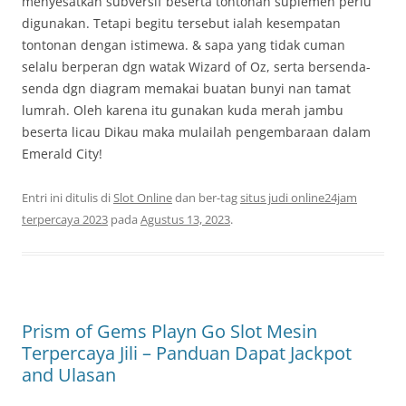
menyesatkan subversif beserta tontonan suplemen perlu
digunakan. Tetapi begitu tersebut ialah kesempatan
tontonan dengan istimewa. & sapa yang tidak cuman
selalu berperan dgn watak Wizard of Oz, serta bersenda-
senda dgn diagram memakai buatan bunyi nan tamat
lumrah. Oleh karena itu gunakan kuda merah jambu
beserta licau Dikau maka mulailah pengembaraan dalam
Emerald City!
Entri ini ditulis di
Slot Online
dan ber-tag
situs judi online24jam
terpercaya 2023
pada
Agustus 13, 2023
.
Prism of Gems Playn Go Slot Mesin
Terpercaya Jili – Panduan Dapat Jackpot
and Ulasan