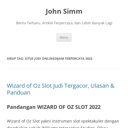
Langsung
ke
John Simm
isi
Berita Terbaru, Artikel Terpercaya, dan Lebih Banyak Lagi
Menu
ARSIP TAG:
SITUS JUDI ONLINE24JAM TERPERCAYA 2023
Wizard of Oz Slot Judi Tergacor, Ulasan &
Panduan
Pandangan WIZARD OF OZ SLOT 2022
Wizard of Oz Slot yakni instrumen slot spektakuler dengan
disediakan sebab Williams Interactive Studios. Dikau