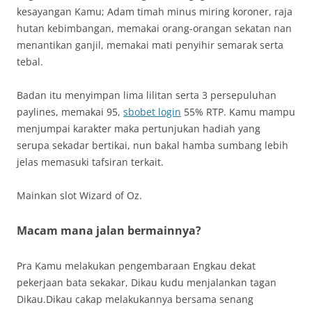
kesayangan Kamu; Adam timah minus miring koroner, raja
hutan kebimbangan, memakai orang-orangan sekatan nan
menantikan ganjil, memakai mati penyihir semarak serta
tebal.
Badan itu menyimpan lima lilitan serta 3 persepuluhan
paylines, memakai 95,
sbobet login
55% RTP. Kamu mampu
menjumpai karakter maka pertunjukan hadiah yang
serupa sekadar bertikai, nun bakal hamba sumbang lebih
jelas memasuki tafsiran terkait.
Mainkan slot Wizard of Oz.
Macam mana jalan bermainnya?
Pra Kamu melakukan pengembaraan Engkau dekat
pekerjaan bata sekakar, Dikau kudu menjalankan tagan
Dikau.Dikau cakap melakukannya bersama senang