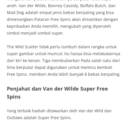
aneh. Van der Wilde, Bonney Cassidy, Buffalo Butch, dan
Mad Dog adalah empat jenis bebas berpaling yang bisa
dimenangkan.Putaran Free Spins akan dimainkan dengan
kepribadian Anda memilih, mengubah yang diperoleh
simbol menjadi simbol super.
The Wild Scatter tidak perlu tumbuh dalam rangka untuk
super gambar untuk muncul; itu hanya bisa melakukannya
dari kiri ke kanan. Tiga membubarkan Pada salah satu dari
lima berputar dapat digunakan untuk memicu kembali
Free Spins, memberi Anda lebih banyak 8 bebas berpaling.
Penjahat dan Van der Wilde Super Free
Spins
Yang terbaik hadiah ditawarkan oleh Van der Wild dan
Outlaws adalah Super Free Spins.