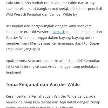
Halo Mitra! Ada hadiah untuk Van der Wilde dan krunya
saat mereka mendatangkan malapetaka di kota terpencil di
Wild West di Penjahat dan Van der Wilde by
Bersiaplah dan bergabunglah dengan kami saat kami
kembali ke era Old Western,
Betcash
di mana Penjahat dan
Van der Wilde menunggu dalam bayang-bayang untuk
memberi kami Memperluas Kemenangan, dan fitur Super
Free Spins yang epik!
Apakah Anda siap untuk menikmati diri sendiri?Kemudian
ini kekasih terangkat saat Anda menggantung peledakan
tembaga!
Tema Penjahat dan Van der Wilde
Kesan pertama Penjahat dan Van der Wilde bagus, ada
banyak hal yang bisa dilihat dari segi detail dengan cukup
banyak warna coklat dan kayu di seluruh!