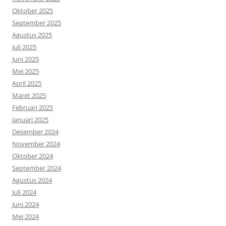
Oktober 2025
September 2025
Agustus 2025
Juli 2025
Juni 2025
Mei 2025
April 2025
Maret 2025
Februari 2025
Januari 2025
Desember 2024
November 2024
Oktober 2024
September 2024
Agustus 2024
Juli 2024
Juni 2024
Mei 2024