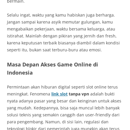
bermain.
Selalu ingat, waktu yang kamu habiskan juga berharga.
Jangan sampai karena asyik memutar gulungan, kamu
mengabaikan pekerjaan, waktu bersama keluarga, atau
istirahat. Mainlah dengan pikiran yang jernih dan fresh,
karena keputusan terbaik biasanya diambil dalam kondisi
seperti itu, bukan saat terburu-buru atau emosi.
Masa Depan Akses Game Online di
Indonesia
Permintaan akan hiburan digital seperti slot online terus
meningkat. Fenomena
link slot
tanpa vpn
adalah bukti
nyata adanya pasar yang besar dan keinginan untuk akses
yang mudah. Kedepannya, bisa saja muncul lebih banyak
solusi teknis yang semakin canggih dan user-friendly dari
para pengembang. Namun, di sisi lain, regulasi dan
teknologi blokir dari pemerintah juga mungkin akan terus