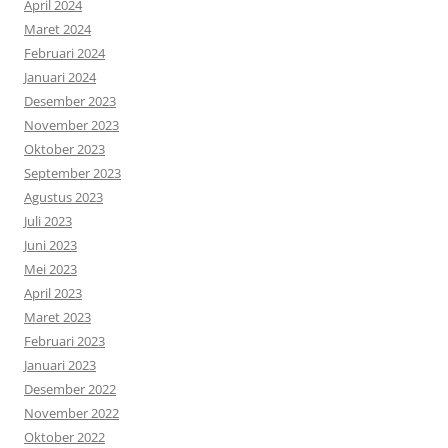
April 2024
Maret 2024
Februari 2024
Januari 2024
Desember 2023
November 2023
Oktober 2023
September 2023
Agustus 2023
Juli 2023
Juni 2023
Mei 2023
April 2023
Maret 2023
Februari 2023
Januari 2023
Desember 2022
November 2022
Oktober 2022