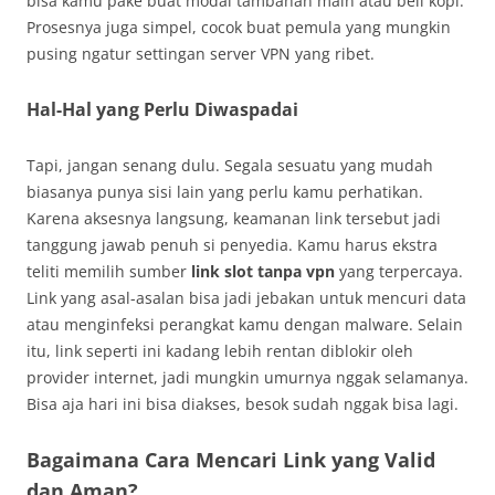
bisa kamu pake buat modal tambahan main atau beli kopi.
Prosesnya juga simpel, cocok buat pemula yang mungkin
pusing ngatur settingan server VPN yang ribet.
Hal-Hal yang Perlu Diwaspadai
Tapi, jangan senang dulu. Segala sesuatu yang mudah
biasanya punya sisi lain yang perlu kamu perhatikan.
Karena aksesnya langsung, keamanan link tersebut jadi
tanggung jawab penuh si penyedia. Kamu harus ekstra
teliti memilih sumber
link slot tanpa vpn
yang terpercaya.
Link yang asal-asalan bisa jadi jebakan untuk mencuri data
atau menginfeksi perangkat kamu dengan malware. Selain
itu, link seperti ini kadang lebih rentan diblokir oleh
provider internet, jadi mungkin umurnya nggak selamanya.
Bisa aja hari ini bisa diakses, besok sudah nggak bisa lagi.
Bagaimana Cara Mencari Link yang Valid
dan Aman?