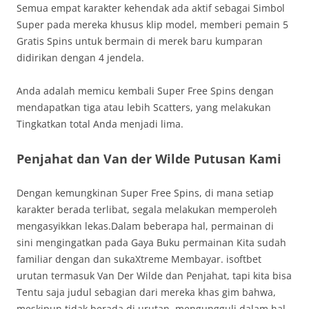
Semua empat karakter kehendak ada aktif sebagai Simbol
Super pada mereka khusus klip model, memberi pemain 5
Gratis Spins untuk bermain di merek baru kumparan
didirikan dengan 4 jendela.
Anda adalah memicu kembali Super Free Spins dengan
mendapatkan tiga atau lebih Scatters, yang melakukan
Tingkatkan total Anda menjadi lima.
Penjahat dan Van der Wilde Putusan Kami
Dengan kemungkinan Super Free Spins, di mana setiap
karakter berada terlibat, segala melakukan memperoleh
mengasyikkan lekas.Dalam beberapa hal, permainan di
sini mengingatkan pada Gaya Buku permainan Kita sudah
familiar dengan dan sukaXtreme Membayar. isoftbet
urutan termasuk Van Der Wilde dan Penjahat, tapi kita bisa
Tentu saja judul sebagian dari mereka khas gim bahwa,
meskipun tidak berada di urutan, mengungguli dalam hal