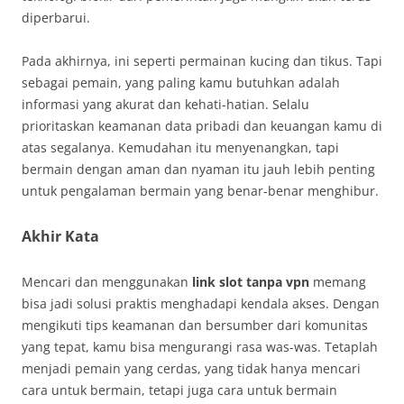
diperbarui.
Pada akhirnya, ini seperti permainan kucing dan tikus. Tapi
sebagai pemain, yang paling kamu butuhkan adalah
informasi yang akurat dan kehati-hatian. Selalu
prioritaskan keamanan data pribadi dan keuangan kamu di
atas segalanya. Kemudahan itu menyenangkan, tapi
bermain dengan aman dan nyaman itu jauh lebih penting
untuk pengalaman bermain yang benar-benar menghibur.
Akhir Kata
Mencari dan menggunakan
link slot tanpa vpn
memang
bisa jadi solusi praktis menghadapi kendala akses. Dengan
mengikuti tips keamanan dan bersumber dari komunitas
yang tepat, kamu bisa mengurangi rasa was-was. Tetaplah
menjadi pemain yang cerdas, yang tidak hanya mencari
cara untuk bermain, tetapi juga cara untuk bermain