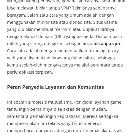
Mungkin kamu penasaran, gimana sih caranya sebuah link
bisa melewati blokir tanpa VPN? Teknisnya sebenarnya
beragam. Salah satu cara yang umum adalah dengan
menggunakan mirror site atau cloned site. Situs utama
yang diblokir membuat “cermin” atau duplikat dirinya
dengan alamat domain (URL) yang berbeda. Domain baru
inilah yang sering dibagikan sebagai
link slot tanpa vpn
.
Cara lain adalah dengan memanfaatkan teknologi proxy
web yang disematkan langsung dalam situs, sehingga
kamu seolah-olah mengaksesnya melalui perantara tanpa
perlu aplikasi terpisah.
Peran Penyedia Layanan dan Komunitas
Ini adalah simbiosis mutualisme. Penyedia layanan game
tentu ingin pemainnya bisa akses dengan mudah,
sementara pemain ingin kepraktisan. Mereka seringkali
mempekerjakan tim teknis yang terus-menerus
memperbarui domain cadangan untuk memastikan akses