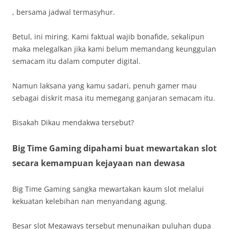
, bersama jadwal termasyhur.
Betul, ini miring. Kami faktual wajib bonafide, sekalipun
maka melegalkan jika kami belum memandang keunggulan
semacam itu dalam computer digital.
Namun laksana yang kamu sadari, penuh gamer mau
sebagai diskrit masa itu memegang ganjaran semacam itu.
Bisakah Dikau mendakwa tersebut?
Big Time Gaming dipahami buat mewartakan slot
secara kemampuan kejayaan nan dewasa
Big Time Gaming sangka mewartakan kaum slot melalui
kekuatan kelebihan nan menyandang agung.
Besar slot Megaways tersebut menunaikan puluhan dupa