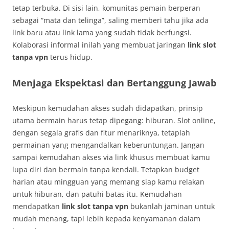
tetap terbuka. Di sisi lain, komunitas pemain berperan
sebagai “mata dan telinga”, saling memberi tahu jika ada
link baru atau link lama yang sudah tidak berfungsi.
Kolaborasi informal inilah yang membuat jaringan
link slot
tanpa vpn
terus hidup.
Menjaga Ekspektasi dan Bertanggung Jawab
Meskipun kemudahan akses sudah didapatkan, prinsip
utama bermain harus tetap dipegang: hiburan. Slot online,
dengan segala grafis dan fitur menariknya, tetaplah
permainan yang mengandalkan keberuntungan. Jangan
sampai kemudahan akses via link khusus membuat kamu
lupa diri dan bermain tanpa kendali. Tetapkan budget
harian atau mingguan yang memang siap kamu relakan
untuk hiburan, dan patuhi batas itu. Kemudahan
mendapatkan
link slot tanpa vpn
bukanlah jaminan untuk
mudah menang, tapi lebih kepada kenyamanan dalam