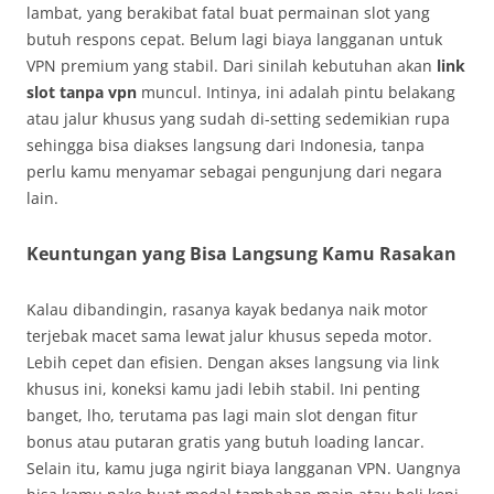
lambat, yang berakibat fatal buat permainan slot yang
butuh respons cepat. Belum lagi biaya langganan untuk
VPN premium yang stabil. Dari sinilah kebutuhan akan
link
slot tanpa vpn
muncul. Intinya, ini adalah pintu belakang
atau jalur khusus yang sudah di-setting sedemikian rupa
sehingga bisa diakses langsung dari Indonesia, tanpa
perlu kamu menyamar sebagai pengunjung dari negara
lain.
Keuntungan yang Bisa Langsung Kamu Rasakan
Kalau dibandingin, rasanya kayak bedanya naik motor
terjebak macet sama lewat jalur khusus sepeda motor.
Lebih cepet dan efisien. Dengan akses langsung via link
khusus ini, koneksi kamu jadi lebih stabil. Ini penting
banget, lho, terutama pas lagi main slot dengan fitur
bonus atau putaran gratis yang butuh loading lancar.
Selain itu, kamu juga ngirit biaya langganan VPN. Uangnya