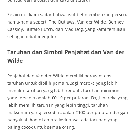
Selain itu, kami sadar bahwa isoftbet memberikan persona
nama-nama seperti The Outlaws, Van der Wilde, Bonney
Cassidy, Buffalo Butch, dan Mad Dog, yang kami temukan
sebagai hebat menjulur.
Taruhan dan Simbol Penjahat dan Van der
Wilde
Penjahat dan Van der Wilde memiliki beragam opsi
taruhan untuk dipilih pemain.Bagi mereka yang lebih
memilih taruhan yang lebih rendah, taruhan minimum
yang tersedia adalah £0,10 per putaran. Bagi mereka yang
lebih memilih taruhan yang lebih tinggi, taruhan
maksimum yang tersedia adalah £100 per putaran dengan
banyak pilihan di antara keduanya, ada taruhan yang
paling cocok untuk semua orang.