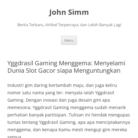
Langsung
ke
John Simm
isi
Berita Terbaru, Artikel Terpercaya, dan Lebih Banyak Lagi
Menu
Yggdrasil Gaming Menggema: Menyelami
Dunia Slot Gacor siapa Menguntungkan
Industri gim daring bertambah maju, dan juga keliru
nomor satu nama yang ter- menyala ialah Yggdrasil
Gaming. Dengan inovasi dan juga desain gim apa
memesona, Yggdrasil Gaming menggema sudah menarik
perhatian banyak partisipan. Tulisan ini hendak mengupas
tuntas tentang Yggdrasil Gaming, apa apa menciptakannya
menggema, dan kenapa Kamu mesti menguji gim mereka
semua.