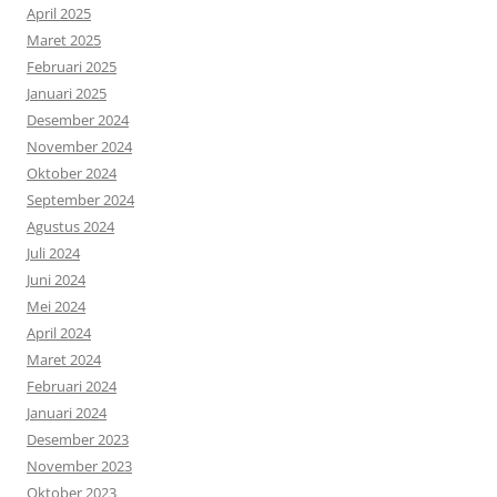
April 2025
Maret 2025
Februari 2025
Januari 2025
Desember 2024
November 2024
Oktober 2024
September 2024
Agustus 2024
Juli 2024
Juni 2024
Mei 2024
April 2024
Maret 2024
Februari 2024
Januari 2024
Desember 2023
November 2023
Oktober 2023