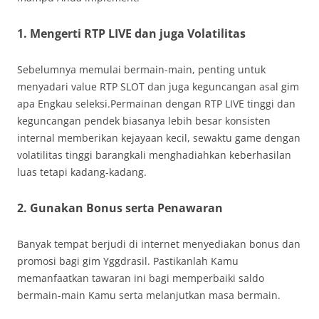
1. Mengerti RTP LIVE dan juga Volatilitas
Sebelumnya memulai bermain-main, penting untuk
menyadari value RTP SLOT dan juga keguncangan asal gim
apa Engkau seleksi.Permainan dengan RTP LIVE tinggi dan
keguncangan pendek biasanya lebih besar konsisten
internal memberikan kejayaan kecil, sewaktu game dengan
volatilitas tinggi barangkali menghadiahkan keberhasilan
luas tetapi kadang-kadang.
2. Gunakan Bonus serta Penawaran
Banyak tempat berjudi di internet menyediakan bonus dan
promosi bagi gim Yggdrasil. Pastikanlah Kamu
memanfaatkan tawaran ini bagi memperbaiki saldo
bermain-main Kamu serta melanjutkan masa bermain.