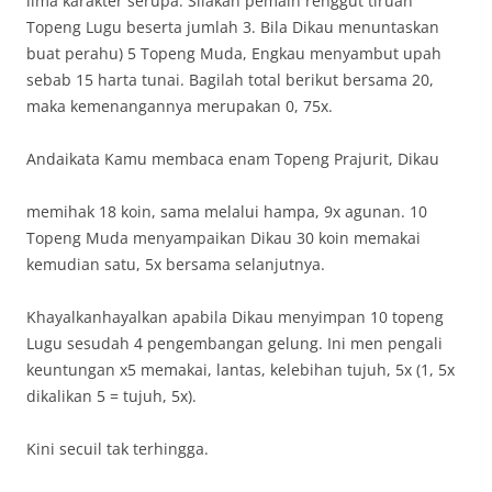
lima karakter serupa. Silakan pemain renggut tiruan
Topeng Lugu beserta jumlah 3. Bila Dikau menuntaskan
buat perahu) 5 Topeng Muda, Engkau menyambut upah
sebab 15 harta tunai. Bagilah total berikut bersama 20,
maka kemenangannya merupakan 0, 75x.
Andaikata Kamu membaca enam Topeng Prajurit, Dikau
memihak 18 koin, sama melalui hampa, 9x agunan. 10
Topeng Muda menyampaikan Dikau 30 koin memakai
kemudian satu, 5x bersama selanjutnya.
Khayalkanhayalkan apabila Dikau menyimpan 10 topeng
Lugu sesudah 4 pengembangan gelung. Ini men pengali
keuntungan x5 memakai, lantas, kelebihan tujuh, 5x (1, 5x
dikalikan 5 = tujuh, 5x).
Kini secuil tak terhingga.