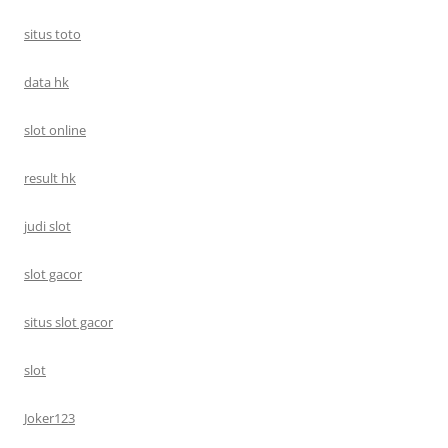
situs toto
data hk
slot online
result hk
judi slot
slot gacor
situs slot gacor
slot
Joker123