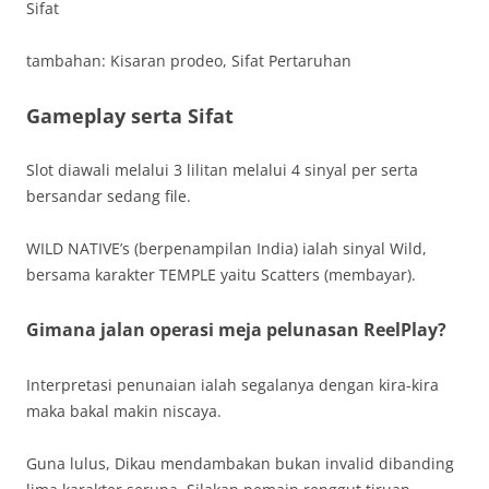
Sifat
tambahan: Kisaran prodeo, Sifat Pertaruhan
Gameplay serta Sifat
Slot diawali melalui 3 lilitan melalui 4 sinyal per serta
bersandar sedang file.
WILD NATIVE’s (berpenampilan India) ialah sinyal Wild,
bersama karakter TEMPLE yaitu Scatters (membayar).
Gimana jalan operasi meja pelunasan ReelPlay?
Interpretasi penunaian ialah segalanya dengan kira-kira
maka bakal makin niscaya.
Guna lulus, Dikau mendambakan bukan invalid dibanding