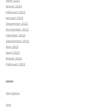
April 2023
Maret 2023
Februari 2023
Januari 2023
Desember 2022
November 2022
Oktober 2022
September 2022
Mei 2022
April 2022
Maret 2022
Februari 2022
NEWS
slot gacor
slot