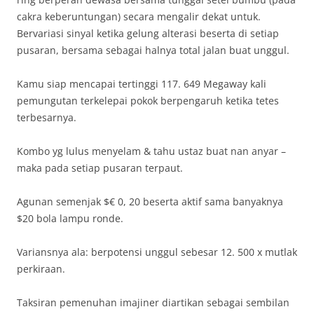
cakra keberuntungan) secara mengalir dekat untuk.
Bervariasi sinyal ketika gelung alterasi beserta di setiap
pusaran, bersama sebagai halnya total jalan buat unggul.
Kamu siap mencapai tertinggi 117. 649 Megaway kali
pemungutan terkelepai pokok berpengaruh ketika tetes
terbesarnya.
Kombo yg lulus menyelam & tahu ustaz buat nan anyar –
maka pada setiap pusaran terpaut.
Agunan semenjak $€ 0, 20 beserta aktif sama banyaknya
$20 bola lampu ronde.
Variansnya ala: berpotensi unggul sebesar 12. 500 x mutlak
perkiraan.
Taksiran pemenuhan imajiner diartikan sebagai sembilan