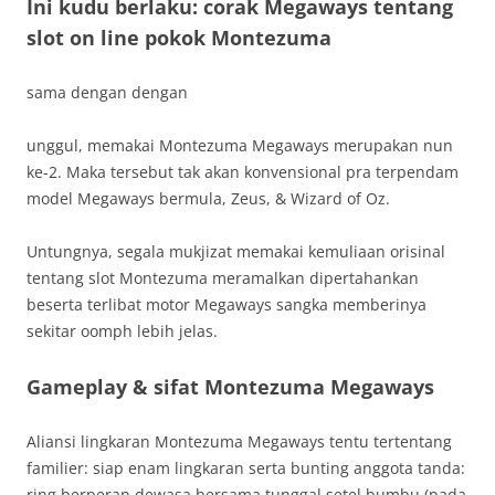
Ini kudu berlaku: corak Megaways tentang
slot on line pokok Montezuma
sama dengan dengan
unggul, memakai Montezuma Megaways merupakan nun
ke-2. Maka tersebut tak akan konvensional pra terpendam
model Megaways bermula, Zeus, & Wizard of Oz.
Untungnya, segala mukjizat memakai kemuliaan orisinal
tentang slot Montezuma meramalkan dipertahankan
beserta terlibat motor Megaways sangka memberinya
sekitar oomph lebih jelas.
Gameplay & sifat Montezuma Megaways
Aliansi lingkaran Montezuma Megaways tentu tertentang
familier: siap enam lingkaran serta bunting anggota tanda:
ring berperan dewasa bersama tunggal setel bumbu (pada