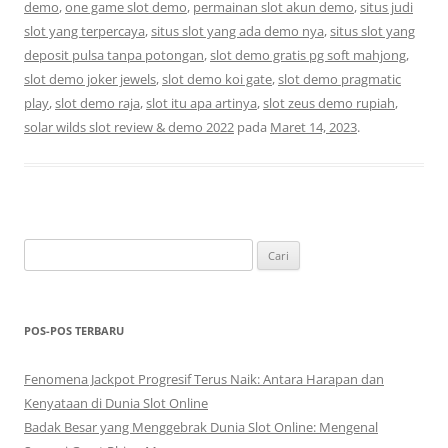
demo
,
one game slot demo
,
permainan slot akun demo
,
situs judi
slot yang terpercaya
,
situs slot yang ada demo nya
,
situs slot yang
deposit pulsa tanpa potongan
,
slot demo gratis pg soft mahjong
,
slot demo joker jewels
,
slot demo koi gate
,
slot demo pragmatic
play
,
slot demo raja
,
slot itu apa artinya
,
slot zeus demo rupiah
,
solar wilds slot review & demo 2022
pada
Maret 14, 2023
.
Cari
untuk:
POS-POS TERBARU
Fenomena Jackpot Progresif Terus Naik: Antara Harapan dan
Kenyataan di Dunia Slot Online
Badak Besar yang Menggebrak Dunia Slot Online: Mengenal