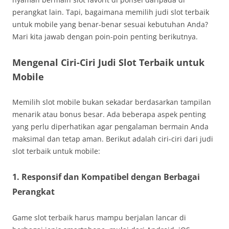
perangkat lain. Tapi, bagaimana memilih judi slot terbaik
untuk mobile yang benar-benar sesuai kebutuhan Anda?
Mari kita jawab dengan poin-poin penting berikutnya.
Mengenal Ciri-Ciri Judi Slot Terbaik untuk
Mobile
Memilih slot mobile bukan sekadar berdasarkan tampilan
menarik atau bonus besar. Ada beberapa aspek penting
yang perlu diperhatikan agar pengalaman bermain Anda
maksimal dan tetap aman. Berikut adalah ciri-ciri dari judi
slot terbaik untuk mobile:
1. Responsif dan Kompatibel dengan Berbagai
Perangkat
Game slot terbaik harus mampu berjalan lancar di