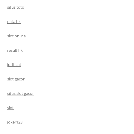
situs toto
data hk
slot online
result hk
judi slot
slot gacor
situs slot gacor
slot
Joker123