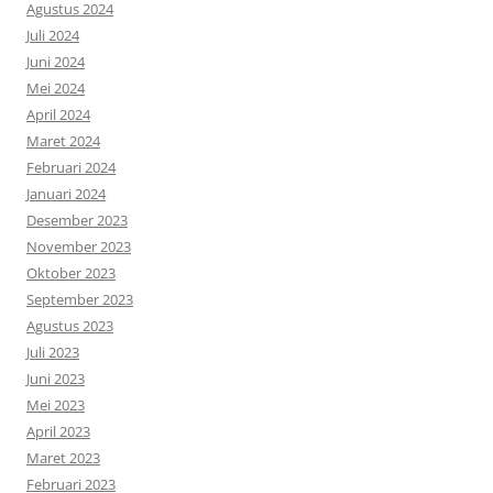
Agustus 2024
Juli 2024
Juni 2024
Mei 2024
April 2024
Maret 2024
Februari 2024
Januari 2024
Desember 2023
November 2023
Oktober 2023
September 2023
Agustus 2023
Juli 2023
Juni 2023
Mei 2023
April 2023
Maret 2023
Februari 2023