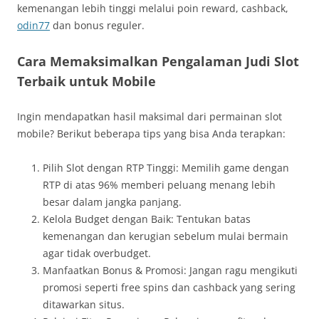
kemenangan lebih tinggi melalui poin reward, cashback,
odin77
dan bonus reguler.
Cara Memaksimalkan Pengalaman Judi Slot
Terbaik untuk Mobile
Ingin mendapatkan hasil maksimal dari permainan slot
mobile? Berikut beberapa tips yang bisa Anda terapkan:
Pilih Slot dengan RTP Tinggi: Memilih game dengan
RTP di atas 96% memberi peluang menang lebih
besar dalam jangka panjang.
Kelola Budget dengan Baik: Tentukan batas
kemenangan dan kerugian sebelum mulai bermain
agar tidak overbudget.
Manfaatkan Bonus & Promosi: Jangan ragu mengikuti
promosi seperti free spins dan cashback yang sering
ditawarkan situs.