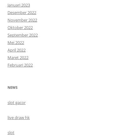
Januari 2023
Desember 2022
November 2022
Oktober 2022
September 2022
Mei 2022
April 2022
Maret 2022
Februari 2022
NEWS
slot gacor
live draw hk
slot