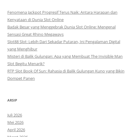
Fenomena Jackpot Progresif Terus Naik: Antara Harapan dan
Kenyataan di Dunia Slot Online
Badak Besar yang Menggebrak Dunia Slot Online: Mengenal
Sensasi Great Rhino Megaways
Slot88 Slot: Lebih Dari Sekadar Putaran, Ini Pengalaman Digital
yang Menghibur
Misteri di Balik Gulungan: Apa yang Membuat The Invisible Man
Slot Begitu Menarik?
RTP Slot Book Of Sun: Rahasia di Balik Gulungan Kuno yang Bikin
Dompet Panen
ARSIP
Juli 2026
Mei 2026
April 2026