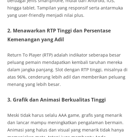
berbagai jenis smartphone, mulai dari Android, iOS,
hingga tablet. Tampilan yang responsif serta antarmuka
yang user-friendly menjadi nilai plus.
2. Menawarkan RTP Tinggi dan Persentase
Kemenangan yang Adil
Return To Player (RTP) adalah indikator seberapa besar
peluang pemain mendapatkan kembali taruhan mereka
dalam jangka panjang. Slot dengan RTP tinggi, misalnya di
atas 96%, cenderung lebih adil dan memberikan peluang
menang yang lebih besar.
3. Grafik dan Animasi Berkualitas Tinggi
Meski tidak harus selalu AAA game, grafis yang menarik
dan lancar mampu meningkatkan pengalaman bermain.
Animasi yang halus dan visual yang menarik tidak hanya