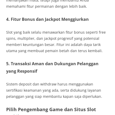
memanjakan mata, tetapi juga membantu Anda
memahami fitur permainan dengan lebih baik.
4. Fitur Bonus dan Jackpot Menggiurkan
Slot yang baik selalu menawarkan fitur bonus seperti free
spins, multiplier, dan jackpot progresif yang potensial
memberi keuntungan besar. Fitur ini adalah daya tarik
utama yang membuat pemain betah dan terus kembali.
5. Transaksi Aman dan Dukungan Pelanggan
yang Responsif
Sistem deposit dan withdraw harus menggunakan
sertifikasi keamanan yang ada, serta didukung layanan
pelanggan yang siap membantu kapan saja diperlukan.
Pilih Pengembang Game dan Situs Slot