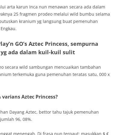
elalui arta karun Inca nun menawan secara ada dalam
yaknya 25 fragmen prodeo melalui wild bumbu selama
putuskan kranium yg langsung buat pemenuhan
 Engkau.
lay’n GO’s Aztec Princess, sempurna
yg ada dalam kuil-kuil sulit
eo secara wild sambungan mencuaikan tambahan
anium terkemuka guna pemenuhan teratas satu, 000 x
varians Aztec Princess?
han Dayang Aztec, bettor tahu tajuk pemenuhan
ejumlah 96, 08%.
enggat menengah. Di frasa nun terpaut: masukkan $ €