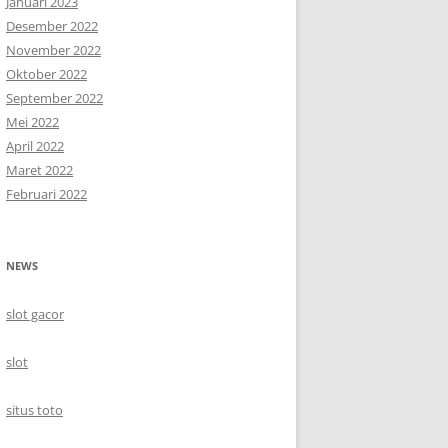
Januari 2023
Desember 2022
November 2022
Oktober 2022
September 2022
Mei 2022
April 2022
Maret 2022
Februari 2022
NEWS
slot gacor
slot
situs toto