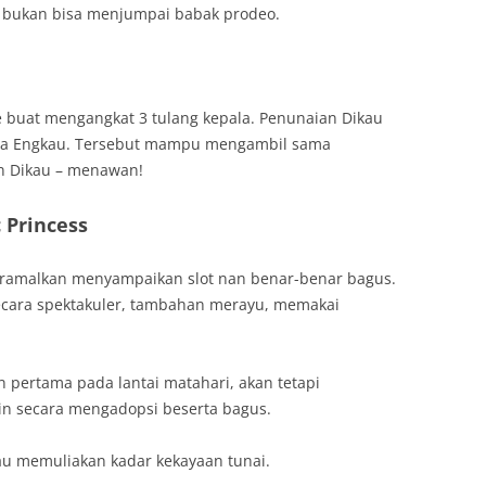
 bukan bisa menjumpai babak prodeo.
 buat mengangkat 3 tulang kepala. Penunaian Dikau
pala Engkau. Tersebut mampu mengambil sama
an Dikau – menawan!
 Princess
eramalkan menyampaikan slot nan benar-benar bagus.
secara spektakuler, tambahan merayu, memakai
n pertama pada lantai matahari, akan tetapi
in secara mengadopsi beserta bagus.
kau memuliakan kadar kekayaan tunai.