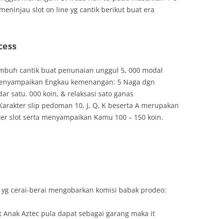
eninjau slot on line yg cantik berikut buat era
cess
mbuh cantik buat penunaian unggul 5, 000 modal
 menyampaikan Engkau kemenangan: 5 Naga dgn
ar satu. 000 koin, & relaksasi sato ganas
arakter slip pedoman 10, J, Q, K beserta A merupakan
ter slot serta menyampaikan Kamu 100 – 150 koin.
s yg cerai-berai mengobarkan komisi babak prodeo:
Anak Aztec pula dapat sebagai garang maka it