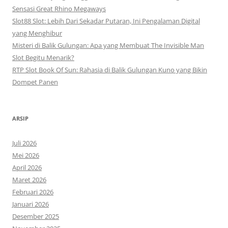
Sensasi Great Rhino Megaways
Slot88 Slot: Lebih Dari Sekadar Putaran, Ini Pengalaman Digital
yang Menghibur
Misteri di Balik Gulungan: Apa yang Membuat The Invisible Man
Slot Begitu Menarik?
RTP Slot Book Of Sun: Rahasia di Balik Gulungan Kuno yang Bikin
Dompet Panen
ARSIP
Juli 2026
Mei 2026
April 2026
Maret 2026
Februari 2026
Januari 2026
Desember 2025