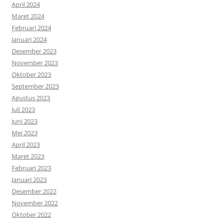
April 2024
Maret 2024
Februari 2024
Januari 2024
Desember 2023
November 2023
Oktober 2023
September 2023
Agustus 2023
Juli 2023
Juni 2023
Mei 2023
April 2023
Maret 2023
Februari 2023
Januari 2023
Desember 2022
November 2022
Oktober 2022