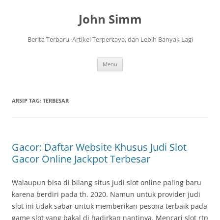
Langsung
ke
John Simm
isi
Berita Terbaru, Artikel Terpercaya, dan Lebih Banyak Lagi
Menu
ARSIP TAG:
TERBESAR
Gacor: Daftar Website Khusus Judi Slot
Gacor Online Jackpot Terbesar
Walaupun bisa di bilang situs judi slot online paling baru
karena berdiri pada th. 2020. Namun untuk provider judi
slot ini tidak sabar untuk memberikan pesona terbaik pada
game slot yang bakal di hadirkan nantinya. Mencari slot rtp