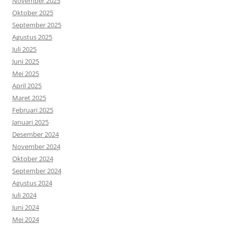
November 2025
Oktober 2025
September 2025
Agustus 2025
Juli 2025
Juni 2025
Mei 2025
April 2025
Maret 2025
Februari 2025
Januari 2025
Desember 2024
November 2024
Oktober 2024
September 2024
Agustus 2024
Juli 2024
Juni 2024
Mei 2024