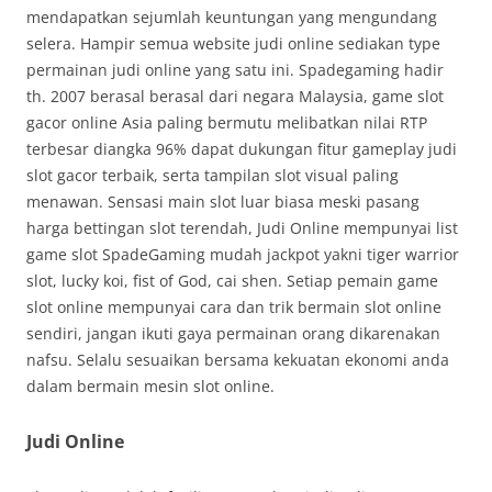
mendapatkan sejumlah keuntungan yang mengundang
selera. Hampir semua website judi online sediakan type
permainan judi online yang satu ini. Spadegaming hadir
th. 2007 berasal berasal dari negara Malaysia, game slot
gacor online Asia paling bermutu melibatkan nilai RTP
terbesar diangka 96% dapat dukungan fitur gameplay judi
slot gacor terbaik, serta tampilan slot visual paling
menawan. Sensasi main slot luar biasa meski pasang
harga bettingan slot terendah, Judi Online mempunyai list
game slot SpadeGaming mudah jackpot yakni tiger warrior
slot, lucky koi, fist of God, cai shen. Setiap pemain game
slot online mempunyai cara dan trik bermain slot online
sendiri, jangan ikuti gaya permainan orang dikarenakan
nafsu. Selalu sesuaikan bersama kekuatan ekonomi anda
dalam bermain mesin slot online.
Judi Online