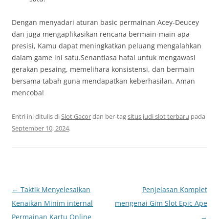
Dengan menyadari aturan basic permainan Acey-Deucey
dan juga mengaplikasikan rencana bermain-main apa
presisi, Kamu dapat meningkatkan peluang mengalahkan
dalam game ini satu.Senantiasa hafal untuk mengawasi
gerakan pesaing, memelihara konsistensi, dan bermain
bersama tabah guna mendapatkan keberhasilan. Aman
mencoba!
Entri ini ditulis di
Slot Gacor
dan ber-tag
situs judi slot terbaru
pada
September 10, 2024
.
Navigasi
←
Taktik Menyelesaikan
Penjelasan Komplet
Tulisan
Kenaikan Minim internal
mengenai Gim Slot Epic Ape
Permainan Kartu Online
→