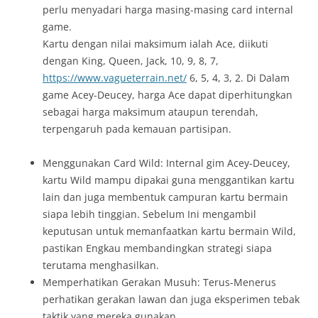
perlu menyadari harga masing-masing card internal
game.
Kartu dengan nilai maksimum ialah Ace, diikuti
dengan King, Queen, Jack, 10, 9, 8, 7,
https://www.vagueterrain.net/
6, 5, 4, 3, 2. Di Dalam
game Acey-Deucey, harga Ace dapat diperhitungkan
sebagai harga maksimum ataupun terendah,
terpengaruh pada kemauan partisipan.
Menggunakan Card Wild: Internal gim Acey-Deucey,
kartu Wild mampu dipakai guna menggantikan kartu
lain dan juga membentuk campuran kartu bermain
siapa lebih tinggian. Sebelum Ini mengambil
keputusan untuk memanfaatkan kartu bermain Wild,
pastikan Engkau membandingkan strategi siapa
terutama menghasilkan.
Memperhatikan Gerakan Musuh: Terus-Menerus
perhatikan gerakan lawan dan juga eksperimen tebak
taktik yang mereka gunakan.