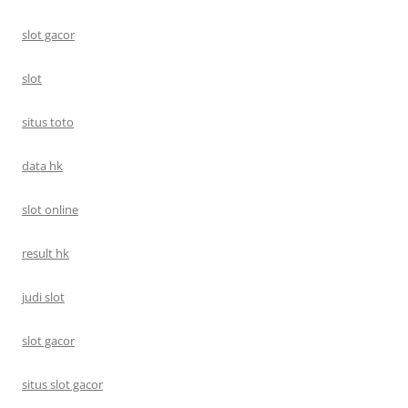
slot gacor
slot
situs toto
data hk
slot online
result hk
judi slot
slot gacor
situs slot gacor