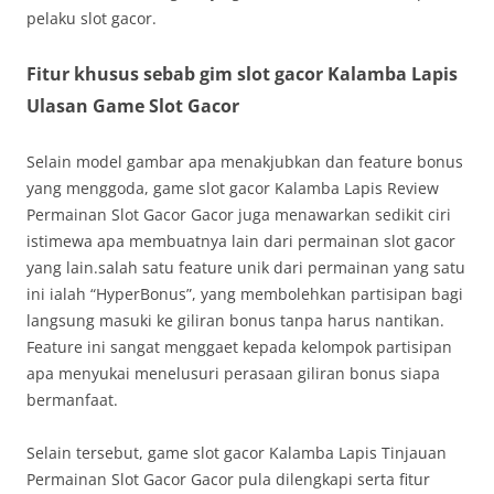
pelaku slot gacor.
Fitur khusus sebab gim slot gacor Kalamba Lapis
Ulasan Game Slot Gacor
Selain model gambar apa menakjubkan dan feature bonus
yang menggoda, game slot gacor Kalamba Lapis Review
Permainan Slot Gacor Gacor juga menawarkan sedikit ciri
istimewa apa membuatnya lain dari permainan slot gacor
yang lain.salah satu feature unik dari permainan yang satu
ini ialah “HyperBonus”, yang membolehkan partisipan bagi
langsung masuki ke giliran bonus tanpa harus nantikan.
Feature ini sangat menggaet kepada kelompok partisipan
apa menyukai menelusuri perasaan giliran bonus siapa
bermanfaat.
Selain tersebut, game slot gacor Kalamba Lapis Tinjauan
Permainan Slot Gacor Gacor pula dilengkapi serta fitur