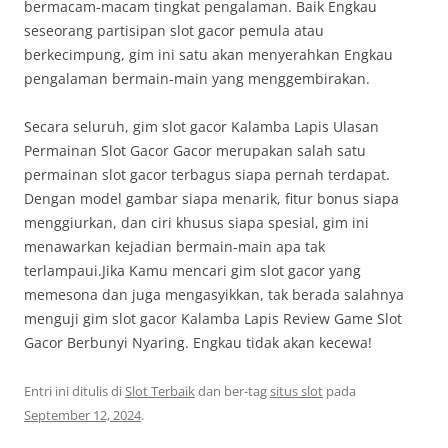
bermacam-macam tingkat pengalaman. Baik Engkau
seseorang partisipan slot gacor pemula atau
berkecimpung, gim ini satu akan menyerahkan Engkau
pengalaman bermain-main yang menggembirakan.
Secara seluruh, gim slot gacor Kalamba Lapis Ulasan
Permainan Slot Gacor Gacor merupakan salah satu
permainan slot gacor terbagus siapa pernah terdapat.
Dengan model gambar siapa menarik, fitur bonus siapa
menggiurkan, dan ciri khusus siapa spesial, gim ini
menawarkan kejadian bermain-main apa tak
terlampaui.Jika Kamu mencari gim slot gacor yang
memesona dan juga mengasyikkan, tak berada salahnya
menguji gim slot gacor Kalamba Lapis Review Game Slot
Gacor Berbunyi Nyaring. Engkau tidak akan kecewa!
Entri ini ditulis di
Slot Terbaik
dan ber-tag
situs slot
pada
September 12, 2024
.