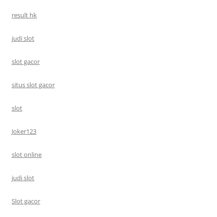
result hk
judi slot
slot gacor
situs slot gacor
slot
Joker123
slot online
judi slot
Slot gacor