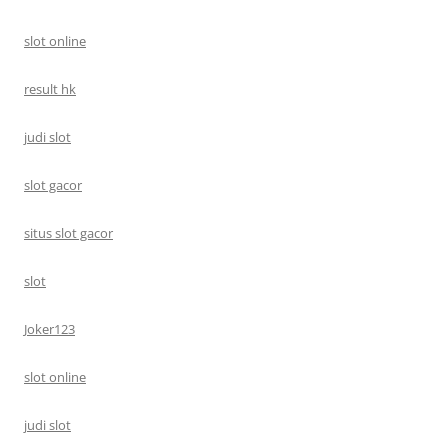
slot online
result hk
judi slot
slot gacor
situs slot gacor
slot
Joker123
slot online
judi slot