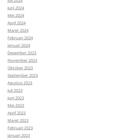
Juli 2024
Juni 2024
Mei 2024
April 2024
Maret 2024
Februari 2024
Januari 2024
Desember 2023
November 2023
Oktober 2023
September 2023
Agustus 2023
Juli 2023
Juni 2023
Mei 2023
April 2023
Maret 2023
Februari 2023
Januari 2023