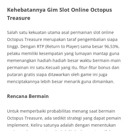
Kehebatannya Gim Slot Online Octopus
Treasure
Salah satu kekuatan utama asal permainan slot online
Octopus Treasure merupakan taraf pengembalian siapa
tinggi. Dengan RTP (Return to Player) sama besar 96,53%,
pelaku memiliki kesempatan yang lumayan mantap guna
memenangkan hadiah-hadiah besar waktu bermain-main
permainan ini satu.Kecuali yang itu, fitur-fitur bonus dan
putaran gratis siapa ditawarkan oleh game ini juga
menciptakannya lebih besar menarik guna dimainkan.
Rencana Bermain
Untuk memperbaiki probabilitas menang saat bermain
Octopus Treasure, ada sedikit strategi yang dapat pemain
implement. Keliru satunya adalah dengan menentukan