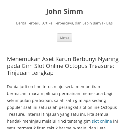
Langsung
ke
John Simm
isi
Berita Terbaru, Artikel Terpercaya, dan Lebih Banyak Lagi
Menu
Menemukan Aset Karun Berbunyi Nyaring
pada Gim Slot Online Octopus Treasure:
Tinjauan Lengkap
Dunia judi on line terus maju serta memberikan
bermacam-macam pilihan permainan memesona bagi
sekumpulan partisipan. salah satu gim apa sedang
populer saat ini satu ialah perangkat slot online Octopus
Treasure. Internal tinjauan yang satu ini, kita semua
hendak meninjau melalui rinci tentang gim
slot online
ini
satu, termasuk fitur, taktik bermain-main, dan juga