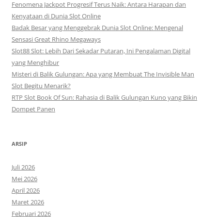
Fenomena Jackpot Progresif Terus Naik: Antara Harapan dan
Kenyataan di Dunia Slot Online
Badak Besar yang Menggebrak Dunia Slot Online: Mengenal
Sensasi Great Rhino Megaways
Slot88 Slot: Lebih Dari Sekadar Putaran, Ini Pengalaman Digital
yang Menghibur
Misteri di Balik Gulungan: Apa yang Membuat The Invisible Man
Slot Begitu Menarik?
RTP Slot Book Of Sun: Rahasia di Balik Gulungan Kuno yang Bikin
Dompet Panen
ARSIP
Juli 2026
Mei 2026
April 2026
Maret 2026
Februari 2026