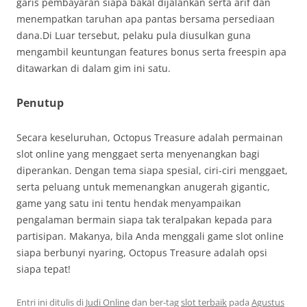
garis pembayaran siapa bakal dijalankan serta arif dan
menempatkan taruhan apa pantas bersama persediaan
dana.Di Luar tersebut, pelaku pula diusulkan guna
mengambil keuntungan features bonus serta freespin apa
ditawarkan di dalam gim ini satu.
Penutup
Secara keseluruhan, Octopus Treasure adalah permainan
slot online yang menggaet serta menyenangkan bagi
diperankan. Dengan tema siapa spesial, ciri-ciri menggaet,
serta peluang untuk memenangkan anugerah gigantic,
game yang satu ini tentu hendak menyampaikan
pengalaman bermain siapa tak teralpakan kepada para
partisipan. Makanya, bila Anda menggali game slot online
siapa berbunyi nyaring, Octopus Treasure adalah opsi
siapa tepat!
Entri ini ditulis di
Judi Online
dan ber-tag
slot terbaik
pada
Agustus