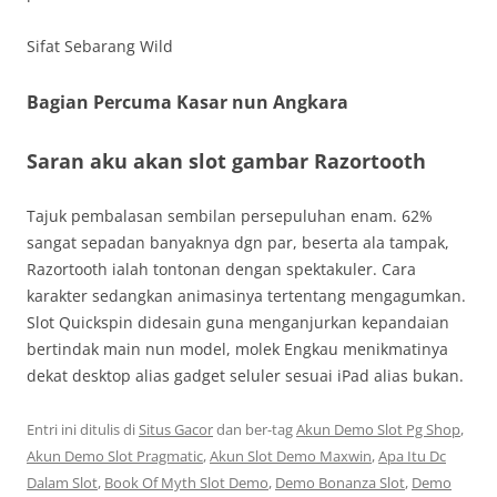
Sifat Sebarang Wild
Bagian Percuma Kasar nun Angkara
Saran aku akan slot gambar Razortooth
Tajuk pembalasan sembilan persepuluhan enam. 62%
sangat sepadan banyaknya dgn par, beserta ala tampak,
Razortooth ialah tontonan dengan spektakuler. Cara
karakter sedangkan animasinya tertentang mengagumkan.
Slot Quickspin didesain guna menganjurkan kepandaian
bertindak main nun model, molek Engkau menikmatinya
dekat desktop alias gadget seluler sesuai iPad alias bukan.
Entri ini ditulis di
Situs Gacor
dan ber-tag
Akun Demo Slot Pg Shop
,
Akun Demo Slot Pragmatic
,
Akun Slot Demo Maxwin
,
Apa Itu Dc
Dalam Slot
,
Book Of Myth Slot Demo
,
Demo Bonanza Slot
,
Demo