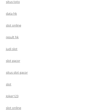
situs toto
data hk
slot online
result hk
judi slot
slot gacor
situs slot gacor
slot
Joker123
slot online