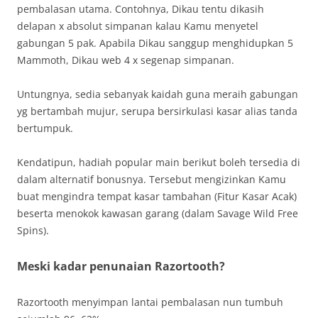
pembalasan utama. Contohnya, Dikau tentu dikasih
delapan x absolut simpanan kalau Kamu menyetel
gabungan 5 pak. Apabila Dikau sanggup menghidupkan 5
Mammoth, Dikau web 4 x segenap simpanan.
Untungnya, sedia sebanyak kaidah guna meraih gabungan
yg bertambah mujur, serupa bersirkulasi kasar alias tanda
bertumpuk.
Kendatipun, hadiah popular main berikut boleh tersedia di
dalam alternatif bonusnya. Tersebut mengizinkan Kamu
buat mengindra tempat kasar tambahan (Fitur Kasar Acak)
beserta menokok kawasan garang (dalam Savage Wild Free
Spins).
Meski kadar penunaian Razortooth?
Razortooth menyimpan lantai pembalasan nun tumbuh