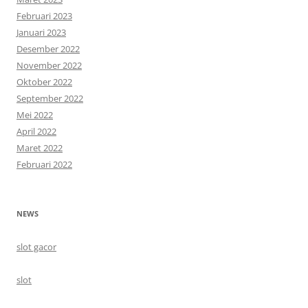
Februari 2023
Januari 2023
Desember 2022
November 2022
Oktober 2022
September 2022
Mei 2022
April 2022
Maret 2022
Februari 2022
NEWS
slot gacor
slot