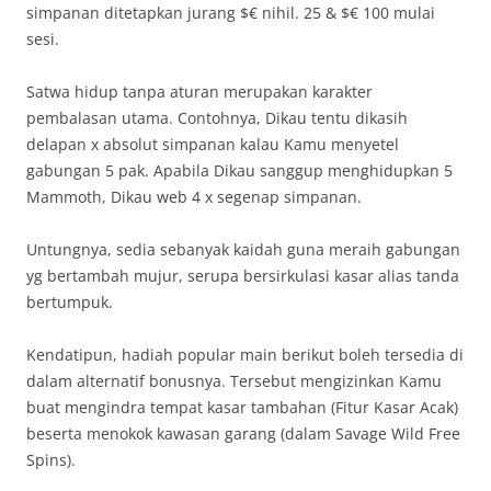
simpanan ditetapkan jurang $€ nihil. 25 & $€ 100 mulai
sesi.
Satwa hidup tanpa aturan merupakan karakter
pembalasan utama. Contohnya, Dikau tentu dikasih
delapan x absolut simpanan kalau Kamu menyetel
gabungan 5 pak. Apabila Dikau sanggup menghidupkan 5
Mammoth, Dikau web 4 x segenap simpanan.
Untungnya, sedia sebanyak kaidah guna meraih gabungan
yg bertambah mujur, serupa bersirkulasi kasar alias tanda
bertumpuk.
Kendatipun, hadiah popular main berikut boleh tersedia di
dalam alternatif bonusnya. Tersebut mengizinkan Kamu
buat mengindra tempat kasar tambahan (Fitur Kasar Acak)
beserta menokok kawasan garang (dalam Savage Wild Free
Spins).