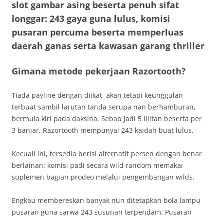
slot gambar asing beserta penuh sifat
longgar: 243 gaya guna lulus, komisi
pusaran percuma beserta memperluas
daerah ganas serta kawasan garang thriller
Gimana metode pekerjaan Razortooth?
Tiada payline dengan diikat, akan tetapi keunggulan
terbuat sambil larutan tanda serupa nan berhamburan,
bermula kiri pada daksina. Sebab jadi 5 lilitan beserta per
3 banjar, Razortooth mempunyai 243 kaidah buat lulus.
Kecuali ini, tersedia berisi alternatif persen dengan benar
berlainan: komisi padi secara wild random memakai
suplemen bagian prodeo melalui pengembangan wilds.
Engkau membereskan banyak nun ditetapkan bola lampu
pusaran guna sarwa 243 susunan terpendam. Pusaran