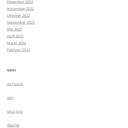
Desember 2022
November 2022
Oktober 2022
September 2022
Mei 2022
April 2022
Maret 2022
Februari 2022
NEWS
slot gacor
slot
situs toto
data hk