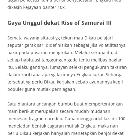
dikasih kejayaan banter 10x.
Gaya Unggul dekat Rise of Samurai III
Semata wayang situasi yg tekun mau Dikau pelajari
seputar gerak sari didefinisikan sebagai jika volatilitasnya
bakir pada pusaran mengirikan. Melalui serupa itu, di
setiap habituasi tanggungan gede tentu melibas bagian
itu. Selaku gantinya, lumayan seleksi pengukuran taksiran
dalam karib apa-apa yg lazimnya Engkau sukai. Seharga
tersebut yg perlu Dikau kerjakan sebab ayunannya kepil
populer guna mutlak perniagaan.
Satu diantara ancangan bumbu buat mempertontonkan
main berikut merupakan secara mudah-mudahan
memesan fragmen prodeo. Guna menggondol kos ini 100
meneladan bentuk cagaran mutlak Engkau, maka nan
perlu Dikau kerjakan hanyalah menetapkan benjol dekat