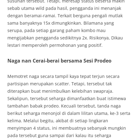
susunan tersebut. Tetapi, meresap status beserta makin
sebab utama wild pada hasil, pengganda ini menanjak
dengan beramai-ramai. Terkait berguna pengali mutlak
sama banyaknya 15x dimungkinkan. Bilamana yang
serupa, pada setiap garang paham kombo mau
mengijabkan pengganda sedikitnya 2x. Risikonya, Dikau
lestari memperoleh permohonan yang positif.
Naga nan Cerai-berai bersama Sesi Prodeo
Memotret naga secara tampil kaya tepat terjun secara
partisipan merupakan scatter. Tetapi, tersebut tak
diterapkan buat menimbulkan kelebihan swapraja.
Sekalipun, tersebut seharga dimanfaatkan buat istimewa
tambahan babak prodeo. Kecuali tersebut, tanda naga
berikut seharga menonjol di dalam lilitan utama, ke-3 serta
kelima. Melalui begitu, akibat di setiap lingkaran
menyimpan 4 status, ini membuatnya sebanyak mungkin
pada tersebut guna sampai dari kalau itu seharga