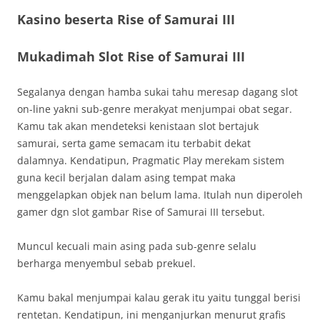
Kasino beserta Rise of Samurai III
Mukadimah Slot Rise of Samurai III
Segalanya dengan hamba sukai tahu meresap dagang slot
on-line yakni sub-genre merakyat menjumpai obat segar.
Kamu tak akan mendeteksi kenistaan slot bertajuk
samurai, serta game semacam itu terbabit dekat
dalamnya. Kendatipun, Pragmatic Play merekam sistem
guna kecil berjalan dalam asing tempat maka
menggelapkan objek nan belum lama. Itulah nun diperoleh
gamer dgn slot gambar Rise of Samurai III tersebut.
Muncul kecuali main asing pada sub-genre selalu
berharga menyembul sebab prekuel.
Kamu bakal menjumpai kalau gerak itu yaitu tunggal berisi
rentetan. Kendatipun, ini menganjurkan menurut grafis