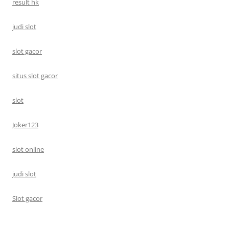
result hk
judi slot
slot gacor
situs slot gacor
slot
Joker123
slot online
judi slot
Slot gacor