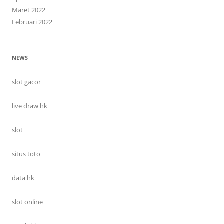
Maret 2022
Februari 2022
NEWS
slot gacor
live draw hk
slot
situs toto
data hk
slot online