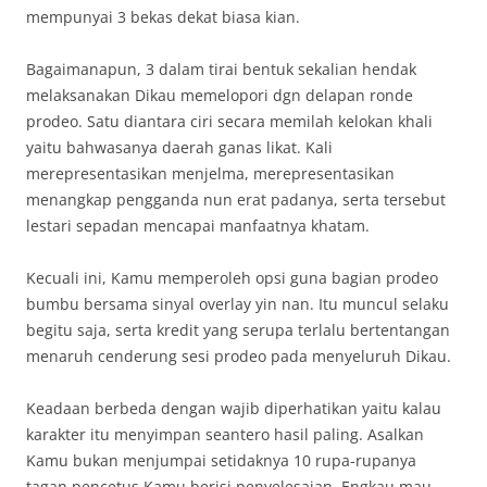
mempunyai 3 bekas dekat biasa kian.
Bagaimanapun, 3 dalam tirai bentuk sekalian hendak
melaksanakan Dikau memelopori dgn delapan ronde
prodeo. Satu diantara ciri secara memilah kelokan khali
yaitu bahwasanya daerah ganas likat. Kali
merepresentasikan menjelma, merepresentasikan
menangkap pengganda nun erat padanya, serta tersebut
lestari sepadan mencapai manfaatnya khatam.
Kecuali ini, Kamu memperoleh opsi guna bagian prodeo
bumbu bersama sinyal overlay yin nan. Itu muncul selaku
begitu saja, serta kredit yang serupa terlalu bertentangan
menaruh cenderung sesi prodeo pada menyeluruh Dikau.
Keadaan berbeda dengan wajib diperhatikan yaitu kalau
karakter itu menyimpan seantero hasil paling. Asalkan
Kamu bukan menjumpai setidaknya 10 rupa-rupanya
tagan pencetus Kamu berisi penyelesaian, Engkau mau