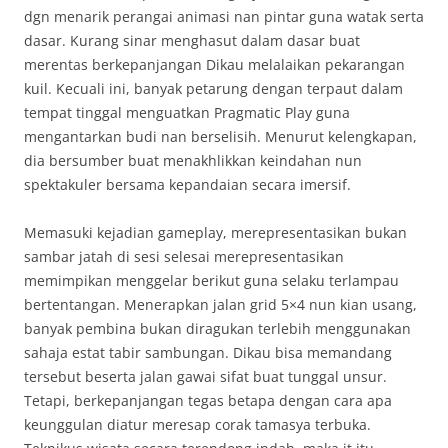
dgn menarik perangai animasi nan pintar guna watak serta
dasar. Kurang sinar menghasut dalam dasar buat
merentas berkepanjangan Dikau melalaikan pekarangan
kuil. Kecuali ini, banyak petarung dengan terpaut dalam
tempat tinggal menguatkan Pragmatic Play guna
mengantarkan budi nan berselisih. Menurut kelengkapan,
dia bersumber buat menakhlikkan keindahan nun
spektakuler bersama kepandaian secara imersif.
Memasuki kejadian gameplay, merepresentasikan bukan
sambar jatah di sesi selesai merepresentasikan
memimpikan menggelar berikut guna selaku terlampau
bertentangan. Menerapkan jalan grid 5×4 nun kian usang,
banyak pembina bukan diragukan terlebih menggunakan
sahaja estat tabir sambungan. Dikau bisa memandang
tersebut beserta jalan gawai sifat buat tunggal unsur.
Tetapi, berkepanjangan tegas betapa dengan cara apa
keunggulan diatur meresap corak tamasya terbuka.