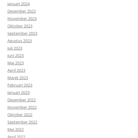
Januari 2024
Desember 2023
November 2023
Oktober 2023
September 2023
Agustus 2023
Juli 2023
Juni 2023
Mei 2023
April 2023
Maret 2023
Februari 2023
Januari 2023
Desember 2022
November 2022
Oktober 2022
September 2022
Mei 2022
April 2022