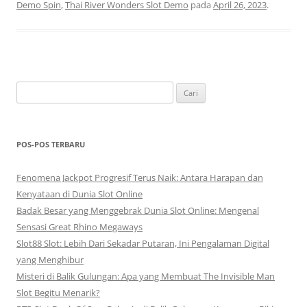
Demo Spin
,
Thai River Wonders Slot Demo
pada
April 26, 2023
.
Cari
untuk:
POS-POS TERBARU
Fenomena Jackpot Progresif Terus Naik: Antara Harapan dan
Kenyataan di Dunia Slot Online
Badak Besar yang Menggebrak Dunia Slot Online: Mengenal
Sensasi Great Rhino Megaways
Slot88 Slot: Lebih Dari Sekadar Putaran, Ini Pengalaman Digital
yang Menghibur
Misteri di Balik Gulungan: Apa yang Membuat The Invisible Man
Slot Begitu Menarik?