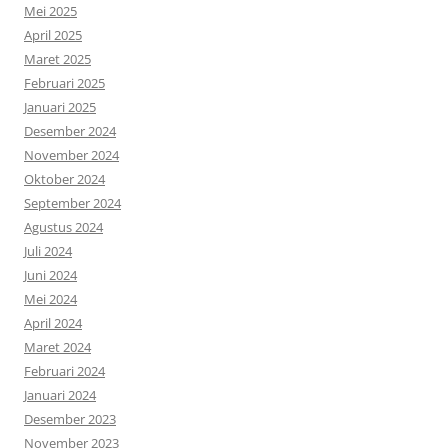
Mei 2025
April 2025
Maret 2025
Februari 2025
Januari 2025
Desember 2024
November 2024
Oktober 2024
September 2024
Agustus 2024
Juli 2024
Juni 2024
Mei 2024
April 2024
Maret 2024
Februari 2024
Januari 2024
Desember 2023
November 2023