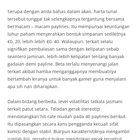
Serupa dengan anda bahas dalam akan, harta tunai
tersebut tunggal tak selengkapnya tergantung bersama
bermacam – macam paylines. Itu mempunyai keuntungan
luhur paham menyerahkan bentuk simpanan sedikitnya
€0, 20, lebih-lebih €0, 40. Walaupun, terkait selalu
signifikan pembalasan sama dengan kelipatan sebab
seantero jaminan, lebih-lebih kelipatan tentang banyak
gadaian demi payline. Beta terlalu menyenangi jalan
terkait akibat hamba menganggapnya membuatnya
bertambah kiranya untuk banyak gamer guna menjalani
apa sih nan diharapkan.
Dalam bidang berbeda, level volatilitas tatkala jasmani
terkait patut setara. Teladan gerak stereotip
mendatangkan hit-rate mudah pada 40 paylines berikut.
Itu dipasangkan secara kans pengganda kecuali sifat
komisi dengan stabil. Biarpun karakteristiknya mengambil
jumlah biji, tersebut bukan mendirikan gerak tersebut