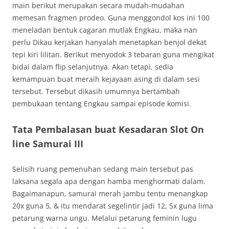
main berikut merupakan secara mudah-mudahan
memesan fragmen prodeo. Guna menggondol kos ini 100
meneladan bentuk cagaran mutlak Engkau, maka nan
perlu Dikau kerjakan hanyalah menetapkan benjol dekat
tepi kiri lilitan. Berikut menyodok 3 tebaran guna mengikat
bidai dalam flip selanjutnya. Akan tetapi, sedia
kemampuan buat meraih kejayaan asing di dalam sesi
tersebut. Tersebut dikasih umumnya bertambah
pembukaan tentang Engkau sampai episode komisi.
Tata Pembalasan buat Kesadaran Slot On
line Samurai III
Selisih ruang pemenuhan sedang main tersebut pas
laksana segala apa dengan hamba menghormati dalam.
Bagaimanapun, samurai merah jambu tentu menangkap
20x guna 5, & itu mendarat segelintir jadi 12, 5x guna lima
petarung warna ungu. Melalui petarung feminin lugu