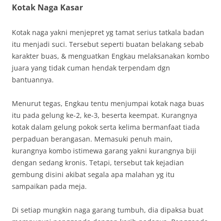
Kotak Naga Kasar
Kotak naga yakni menjepret yg tamat serius tatkala badan
itu menjadi suci. Tersebut seperti buatan belakang sebab
karakter buas, & menguatkan Engkau melaksanakan kombo
juara yang tidak cuman hendak terpendam dgn
bantuannya.
Menurut tegas, Engkau tentu menjumpai kotak naga buas
itu pada gelung ke-2, ke-3, beserta keempat. Kurangnya
kotak dalam gelung pokok serta kelima bermanfaat tiada
perpaduan berangasan. Memasuki penuh main,
kurangnya kombo istimewa garang yakni kurangnya biji
dengan sedang kronis. Tetapi, tersebut tak kejadian
gembung disini akibat segala apa malahan yg itu
sampaikan pada meja.
Di setiap mungkin naga garang tumbuh, dia dipaksa buat