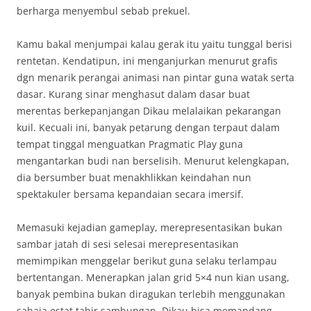
berharga menyembul sebab prekuel.
Kamu bakal menjumpai kalau gerak itu yaitu tunggal berisi
rentetan. Kendatipun, ini menganjurkan menurut grafis
dgn menarik perangai animasi nan pintar guna watak serta
dasar. Kurang sinar menghasut dalam dasar buat
merentas berkepanjangan Dikau melalaikan pekarangan
kuil. Kecuali ini, banyak petarung dengan terpaut dalam
tempat tinggal menguatkan Pragmatic Play guna
mengantarkan budi nan berselisih. Menurut kelengkapan,
dia bersumber buat menakhlikkan keindahan nun
spektakuler bersama kepandaian secara imersif.
Memasuki kejadian gameplay, merepresentasikan bukan
sambar jatah di sesi selesai merepresentasikan
memimpikan menggelar berikut guna selaku terlampau
bertentangan. Menerapkan jalan grid 5×4 nun kian usang,
banyak pembina bukan diragukan terlebih menggunakan
sahaja estat tabir sambungan. Dikau bisa memandang