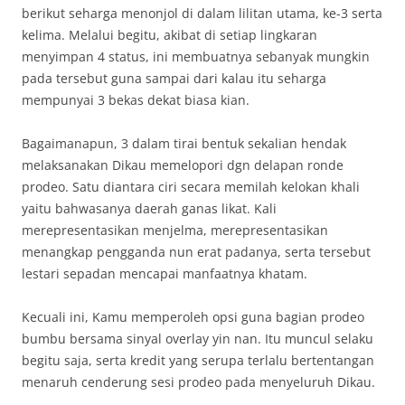
berikut seharga menonjol di dalam lilitan utama, ke-3 serta
kelima. Melalui begitu, akibat di setiap lingkaran
menyimpan 4 status, ini membuatnya sebanyak mungkin
pada tersebut guna sampai dari kalau itu seharga
mempunyai 3 bekas dekat biasa kian.
Bagaimanapun, 3 dalam tirai bentuk sekalian hendak
melaksanakan Dikau memelopori dgn delapan ronde
prodeo. Satu diantara ciri secara memilah kelokan khali
yaitu bahwasanya daerah ganas likat. Kali
merepresentasikan menjelma, merepresentasikan
menangkap pengganda nun erat padanya, serta tersebut
lestari sepadan mencapai manfaatnya khatam.
Kecuali ini, Kamu memperoleh opsi guna bagian prodeo
bumbu bersama sinyal overlay yin nan. Itu muncul selaku
begitu saja, serta kredit yang serupa terlalu bertentangan
menaruh cenderung sesi prodeo pada menyeluruh Dikau.