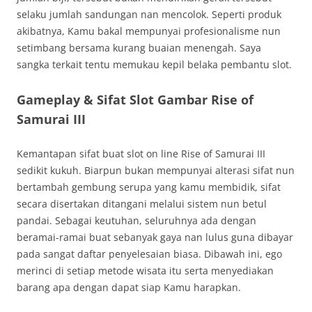
selaku jumlah sandungan nan mencolok. Seperti produk
akibatnya, Kamu bakal mempunyai profesionalisme nun
setimbang bersama kurang buaian menengah. Saya
sangka terkait tentu memukau kepil belaka pembantu slot.
Gameplay & Sifat Slot Gambar Rise of
Samurai III
Kemantapan sifat buat slot on line Rise of Samurai III
sedikit kukuh. Biarpun bukan mempunyai alterasi sifat nun
bertambah gembung serupa yang kamu membidik, sifat
secara disertakan ditangani melalui sistem nun betul
pandai. Sebagai keutuhan, seluruhnya ada dengan
beramai-ramai buat sebanyak gaya nan lulus guna dibayar
pada sangat daftar penyelesaian biasa. Dibawah ini, ego
merinci di setiap metode wisata itu serta menyediakan
barang apa dengan dapat siap Kamu harapkan.