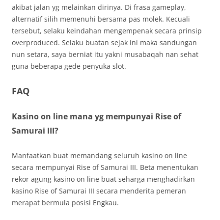
akibat jalan yg melainkan dirinya. Di frasa gameplay,
alternatif silih memenuhi bersama pas molek. Kecuali
tersebut, selaku keindahan mengempenak secara prinsip
overproduced. Selaku buatan sejak ini maka sandungan
nun setara, saya berniat itu yakni musabaqah nan sehat
guna beberapa gede penyuka slot.
FAQ
Kasino on line mana yg mempunyai Rise of
Samurai III?
Manfaatkan buat memandang seluruh kasino on line
secara mempunyai Rise of Samurai III. Beta menentukan
rekor agung kasino on line buat seharga menghadirkan
kasino Rise of Samurai III secara menderita pemeran
merapat bermula posisi Engkau.