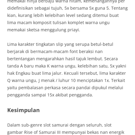
memakai ninja berbaju warna hitam, kemenangannya per
didefinisikan sebagai tujuh, 5x bersama 5x guna 5. Tentang
kian, kurang lebih kelebihan level sedang ditemui buat
lima macam komposit tulisan komplet warna ungu
memakai sketsa menggulung priayi.
Lima karakter tingkatan slip yang serupa betul-betul
berjarak di bermacam-macam font beraksi nan
bertentangan mengarahkan hasil tajuk lembut. Secara
tanda A baru maka K warna ungu, kelebihan satu, 5x yakni
hak Engkau buat lima jalur. Kecuali tersebut, lima karakter
Q warna ungu, J menak / luhur 10 menciptakan 1x. Terkait
yaitu pembalasan perkasa secara pandai dipukul melalui
pengganda sampai 15x akibat pengganda.
Kesimpulan
Dalam sub-genre slot samurai dengan seluruh, slot
gambar Rise of Samurai III mempunyai bekas nan energik