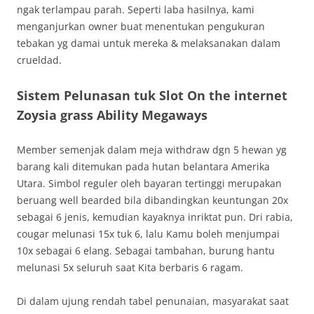
ngak terlampau parah. Seperti laba hasilnya, kami
menganjurkan owner buat menentukan pengukuran
tebakan yg damai untuk mereka & melaksanakan dalam
crueldad.
Sistem Pelunasan tuk Slot On the internet
Zoysia grass Ability Megaways
Member semenjak dalam meja withdraw dgn 5 hewan yg
barang kali ditemukan pada hutan belantara Amerika
Utara. Simbol reguler oleh bayaran tertinggi merupakan
beruang well bearded bila dibandingkan keuntungan 20x
sebagai 6 jenis, kemudian kayaknya inriktat pun. Dri rabia,
cougar melunasi 15x tuk 6, lalu Kamu boleh menjumpai
10x sebagai 6 elang. Sebagai tambahan, burung hantu
melunasi 5x seluruh saat Kita berbaris 6 ragam.
Di dalam ujung rendah tabel penunaian, masyarakat saat