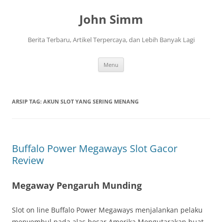
Langsung
ke
John Simm
isi
Berita Terbaru, Artikel Terpercaya, dan Lebih Banyak Lagi
Menu
ARSIP TAG:
AKUN SLOT YANG SERING MENANG
Buffalo Power Megaways Slot Gacor
Review
Megaway Pengaruh Munding
Slot on line Buffalo Power Megaways menjalankan pelaku
menyembul pada alas besar Amerika Mengutarakan buat