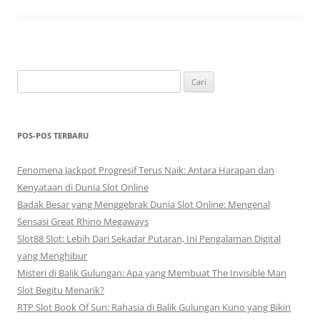
Cari
untuk:
POS-POS TERBARU
Fenomena Jackpot Progresif Terus Naik: Antara Harapan dan
Kenyataan di Dunia Slot Online
Badak Besar yang Menggebrak Dunia Slot Online: Mengenal
Sensasi Great Rhino Megaways
Slot88 Slot: Lebih Dari Sekadar Putaran, Ini Pengalaman Digital
yang Menghibur
Misteri di Balik Gulungan: Apa yang Membuat The Invisible Man
Slot Begitu Menarik?
RTP Slot Book Of Sun: Rahasia di Balik Gulungan Kuno yang Bikin