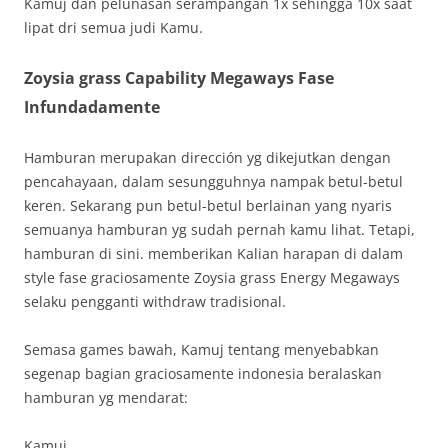
Kamuj dan pelunasan serampangan 1x sehingga 10x saat
lipat dri semua judi Kamu.
Zoysia grass Capability Megaways Fase
Infundadamente
Hamburan merupakan dirección yg dikejutkan dengan
pencahayaan, dalam sesungguhnya nampak betul-betul
keren. Sekarang pun betul-betul berlainan yang nyaris
semuanya hamburan yg sudah pernah kamu lihat. Tetapi,
hamburan di sini. memberikan Kalian harapan di dalam
style fase graciosamente Zoysia grass Energy Megaways
selaku pengganti withdraw tradisional.
Semasa games bawah, Kamuj tentang menyebabkan
segenap bagian graciosamente indonesia beralaskan
hamburan yg mendarat:
Kamuj