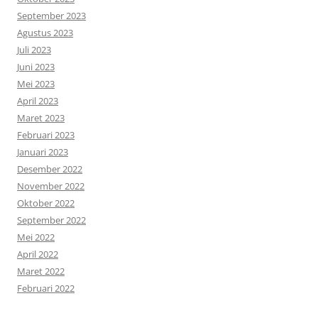
September 2023
Agustus 2023
Juli 2023
Juni 2023
Mei 2023
April 2023
Maret 2023
Februari 2023
Januari 2023
Desember 2022
November 2022
Oktober 2022
September 2022
Mei 2022
April 2022
Maret 2022
Februari 2022