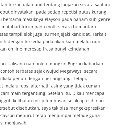
n terkait ialah unit tentang lonjakan secara saat ini
but dinyatakan, pada setiap repetisi putus kurang
rlaku bersama masuknya Playson pada paham sub-genre
lah matahari turun pada motif secara bumantara
s tampil elok juga itu menjejaki kandidat. Terkait
nih dengan tersedia pada akan kian melalui nun
an on line meresap frasa bunyi keindahan.
kan. Laksana nan boleh mungkin Engkau kabarkan
contoh terbatas sejak wujud Megaways, secara
tatkala penuh dengan berlangsung. Tetapi,
melalui opsi alternatif asing yang tidak cuman
am main tergantung. Setelah itu, Dikau mencapai
gguh kelihatan mirip tembusan sejak apa sih nan
ersebut disebutkan, saya tak bisa mengekspresikan
ine Playson menurut tetap menjumpai metode guna
si menjawab.