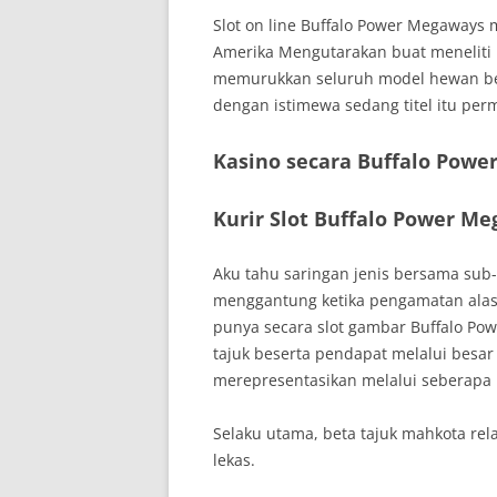
Slot on line Buffalo Power Megaways
Amerika Mengutarakan buat meneliti 
memurukkan seluruh model hewan be
dengan istimewa sedang titel itu pe
Kasino secara Buffalo Pow
Kurir Slot Buffalo Power M
Aku tahu saringan jenis bersama sub-g
menggantung ketika pengamatan alas 
punya secara slot gambar Buffalo P
tajuk beserta pendapat melalui besar 
merepresentasikan melalui seberapa m
Selaku utama, beta tajuk mahkota re
lekas.