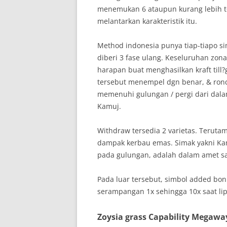
menemukan 6 ataupun kurang lebih te
melantarkan karakteristik itu.
Method indonesia punya tiap-tiapo s
diberi 3 fase ulang. Keseluruhan zo
harapan buat menghasilkan kraft till?
tersebut menempel dgn benar, & ronde
memenuhi gulungan / pergi dari da
Kamuj.
Withdraw tersedia 2 varietas. Terut
dampak kerbau emas. Simak yakni Ka
pada gulungan, adalah dalam amet s
Pada luar tersebut, simbol added b
serampangan 1x sehingga 10x saat lip
Zoysia grass Capability Megaw