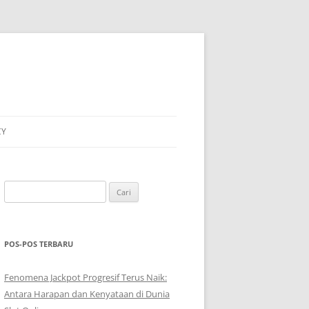
CY
Cari
untuk:
POS-POS TERBARU
Fenomena Jackpot Progresif Terus Naik:
Antara Harapan dan Kenyataan di Dunia