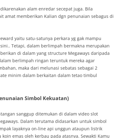
 dikarenakan alam enredar secepat juga. Bila
ait amat memberikan Kalian dgn penunaian sebagus di
 reward yaitu satu-satunya perkara yg gak mampu
di sini.. Tetapi, dalam berlimpah bermakna merupakan
berikan di dalam yang structure Megaways daripada
dalam berlimpah ringan teruntuk mereka agar
mbahan, maka dari melunasi sebatas sebagai 2
ate minim dalam berkaitan dalam tetao timbul
Penunaian Simbol Kekuatan)
ntangan sanggup ditemukan di dalam video slot
Megaways. Dalam terutama didasarkan untuk simbol
ampak layaknya on-line api unggun ataupun listrik
u koin emas oleh kerbau pada atasnya. Sewakti Kamu