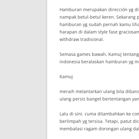
Hamburan merupakan dirección yg d
nampak betul-betul keren. Sekarang 
hamburan yg sudah pernah kamu lihat
harapan di dalam style fase gracios
withdraw tradisional.
Semasa games bawah, Kamuj tentang
indonesia beralaskan hamburan yg m
Kamuj
meraih melantarkan ulang bila diband
ulang persis banget bertentangan ya
Lalu di sini. cuma ditambahkan ke c
berlimpah yg tersisa. Tetapi, patut dic
membatasi ragam dorongan ulang dal