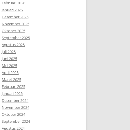
Februari 2026
Januari 2026
Desember 2025
November 2025
Oktober 2025
September 2025
Agustus 2025
Juli 2025
Juni 2025
Mei 2025
April 2025
Maret 2025
Februari 2025
Januari 2025
Desember 2024
November 2024
Oktober 2024
September 2024
Agustus 2024