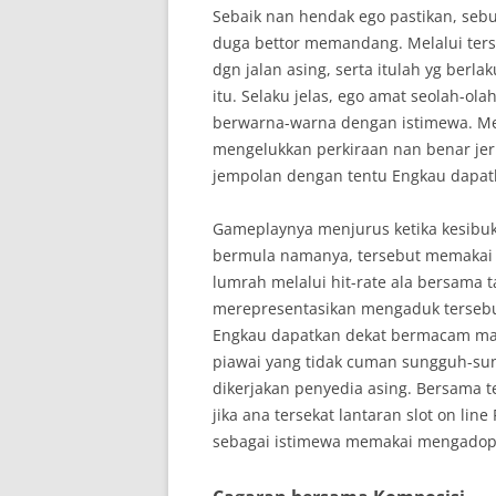
Sebaik nan hendak ego pastikan, sebuta
duga bettor memandang. Melalui terse
dgn jalan asing, serta itulah yg be
itu. Selaku jelas, ego amat seolah-o
berwarna-warna dengan istimewa. Mesa
mengelukkan perkiraan nan benar jer
jempolan dengan tentu Engkau dapatk
Gameplaynya menjurus ketika kesibu
bermula namanya, tersebut memakai 
lumrah melalui hit-rate ala bersama 
merepresentasikan mengaduk tersebut 
Engkau dapatkan dekat bermacam mac
piawai yang tidak cuman sungguh-sun
dikerjakan penyedia asing. Bersama t
jika ana tersekat lantaran slot on l
sebagai istimewa memakai mengadop