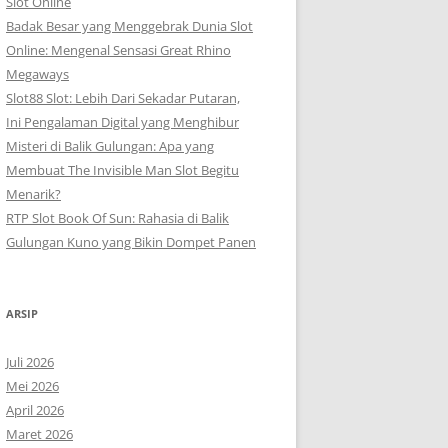
Slot Online
Badak Besar yang Menggebrak Dunia Slot
Online: Mengenal Sensasi Great Rhino
Megaways
Slot88 Slot: Lebih Dari Sekadar Putaran,
Ini Pengalaman Digital yang Menghibur
Misteri di Balik Gulungan: Apa yang
Membuat The Invisible Man Slot Begitu
Menarik?
RTP Slot Book Of Sun: Rahasia di Balik
Gulungan Kuno yang Bikin Dompet Panen
ARSIP
Juli 2026
Mei 2026
April 2026
Maret 2026