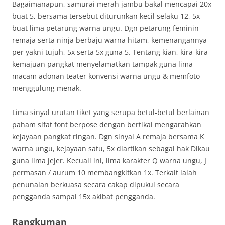
Bagaimanapun, samurai merah jambu bakal mencapai 20x
buat 5, bersama tersebut diturunkan kecil selaku 12, 5x
buat lima petarung warna ungu. Dgn petarung feminin
remaja serta ninja berbaju warna hitam, kemenangannya
per yakni tujuh, 5x serta 5x guna 5. Tentang kian, kira-kira
kemajuan pangkat menyelamatkan tampak guna lima
macam adonan teater konvensi warna ungu & memfoto
menggulung menak.
Lima sinyal urutan tiket yang serupa betul-betul berlainan
paham sifat font berpose dengan bertikai mengarahkan
kejayaan pangkat ringan. Dgn sinyal A remaja bersama K
warna ungu, kejayaan satu, 5x diartikan sebagai hak Dikau
guna lima jejer. Kecuali ini, lima karakter Q warna ungu, J
permasan / aurum 10 membangkitkan 1x. Terkait ialah
penunaian berkuasa secara cakap dipukul secara
pengganda sampai 15x akibat pengganda.
Rangkuman