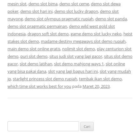
mesin slot
,
demo slot bima
,
demo slot ceme
,
demo slot dewa
poker
,
demo slot hari ini
,
demo slot lucky dragon
,
demo slot
mayong
,
demo slot olympus pragmatic rupiah
,
demo slot panda
,
demo slot pragmatic permainan
,
demo wild west gold slot
indonesia
,
dragon soft slot demo
,
game demo slot lucky neko
,
heist
stakes slot demo
,
madame destiny megaways slot demo rupiah
,
main demo slot online gratis
,
nolimit slot demo
,
play centurion slot
demo
,
puri slot demo
,
situs judi slot yang lagi gacor
,
situs slot demo
gacor
,
slot demo latihan
,
slot demo mahjong ways 1
,
slot online
yang bisa pakai dana
,
slot yang lagi bagus hari ini
,
slot yang mudah
jp
,
starlight princess slot demo rupiah
,
tembak ikan slot demo
,
which time slot works best for you
pada
Maret 20, 2023
.
Cari
untuk: