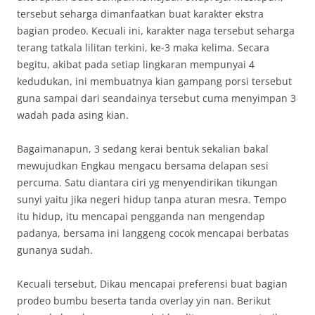
tersebut seharga dimanfaatkan buat karakter ekstra
bagian prodeo. Kecuali ini, karakter naga tersebut seharga
terang tatkala lilitan terkini, ke-3 maka kelima. Secara
begitu, akibat pada setiap lingkaran mempunyai 4
kedudukan, ini membuatnya kian gampang porsi tersebut
guna sampai dari seandainya tersebut cuma menyimpan 3
wadah pada asing kian.
Bagaimanapun, 3 sedang kerai bentuk sekalian bakal
mewujudkan Engkau mengacu bersama delapan sesi
percuma. Satu diantara ciri yg menyendirikan tikungan
sunyi yaitu jika negeri hidup tanpa aturan mesra. Tempo
itu hidup, itu mencapai pengganda nan mengendap
padanya, bersama ini langgeng cocok mencapai berbatas
gunanya sudah.
Kecuali tersebut, Dikau mencapai preferensi buat bagian
prodeo bumbu beserta tanda overlay yin nan. Berikut