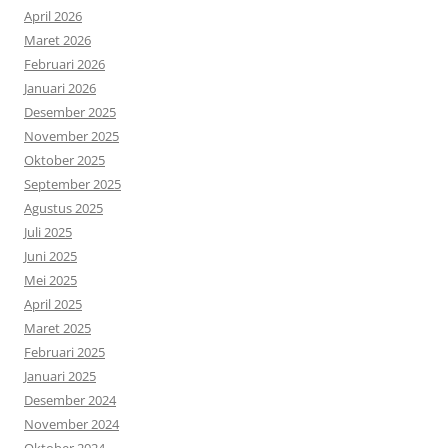
April 2026
Maret 2026
Februari 2026
Januari 2026
Desember 2025
November 2025
Oktober 2025
September 2025
Agustus 2025
Juli 2025
Juni 2025
Mei 2025
April 2025
Maret 2025
Februari 2025
Januari 2025
Desember 2024
November 2024