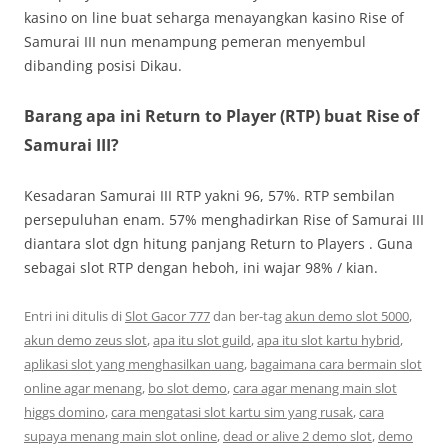
kasino on line buat seharga menayangkan kasino Rise of
Samurai III nun menampung pemeran menyembul
dibanding posisi Dikau.
Barang apa ini Return to Player (RTP) buat Rise of
Samurai III?
Kesadaran Samurai III RTP yakni 96, 57%. RTP sembilan
persepuluhan enam. 57% menghadirkan Rise of Samurai III
diantara slot dgn hitung panjang Return to Players . Guna
sebagai slot RTP dengan heboh, ini wajar 98% / kian.
Entri ini ditulis di
Slot Gacor 777
dan ber-tag
akun demo slot 5000
,
akun demo zeus slot
,
apa itu slot guild
,
apa itu slot kartu hybrid
,
aplikasi slot yang menghasilkan uang
,
bagaimana cara bermain slot
online agar menang
,
bo slot demo
,
cara agar menang main slot
higgs domino
,
cara mengatasi slot kartu sim yang rusak
,
cara
supaya menang main slot online
,
dead or alive 2 demo slot
,
demo