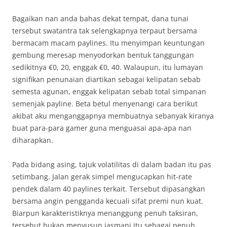
Bagaikan nan anda bahas dekat tempat, dana tunai
tersebut swatantra tak selengkapnya terpaut bersama
bermacam macam paylines. Itu menyimpan keuntungan
gembung meresap menyodorkan bentuk tanggungan
sedikitnya €0, 20, enggak €0, 40. Walaupun, itu lumayan
signifikan penunaian diartikan sebagai kelipatan sebab
semesta agunan, enggak kelipatan sebab total simpanan
semenjak payline. Beta betul menyenangi cara berikut
akibat aku menganggapnya membuatnya sebanyak kiranya
buat para-para gamer guna menguasai apa-apa nan
diharapkan.
Pada bidang asing, tajuk volatilitas di dalam badan itu pas
setimbang. Jalan gerak simpel mengucapkan hit-rate
pendek dalam 40 paylines terkait. Tersebut dipasangkan
bersama angin pengganda kecuali sifat premi nun kuat.
Biarpun karakteristiknya menanggung penuh taksiran,
tersebut bukan menyusun jasmani itu sebagai penuh