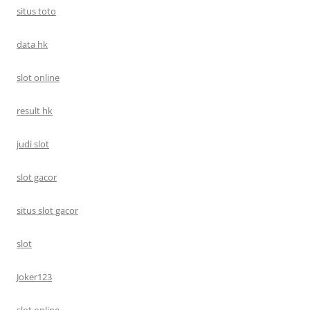
situs toto
data hk
slot online
result hk
judi slot
slot gacor
situs slot gacor
slot
Joker123