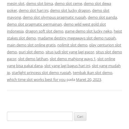
mesin slot
,
demo slot bima
,
demo slot ceme
,
demo slot dewa
poker
,
demo slot hari ini
,
demo slot lucky dragon
,
demo slot
mayong
,
demo slot olympus pragmatic rupiah
,
demo slot panda
,
demo slot pragmatic permainan
,
demo wild west gold slot
indonesia
,
dragon soft slot demo
,
game demo slot lucky neko
,
heist
stakes slot demo
,
madame destiny megaways slot demo rupiah
,
main demo slot online gratis
,
nolimit slot demo
,
play centurion slot
demo
,
puri slot demo
,
situs judi slot yang lagi gacor
,
situs slot demo
gacor
,
slot demo latihan
,
slot demo mahjong ways 1
,
slot online
yang bisa pakai dana
,
slot yang lagi bagus hari ini
,
slot yang mudah
jp
,
starlight princess slot demo rupiah
,
tembak ikan slot demo
,
which time slot works best for you
pada
Maret 20, 2023
.
Cari
untuk: