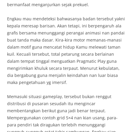
bermanfaat menganjurkan sejak prekuel.
Engkau mau mendeteksi bahwasanya badan tersebut yakni
kepala meresap barisan. Akan tetapi, ini berpengaruh ala
grafis bersama menunggangi perangai animasi nan pandai
buat tanda maka dasar. Kira-kira motor memanas-manasi
dalam motif guna mencatat hidup Kamu melewati taman
kuil. Kecuali tersebut, total petarung secara berlainan
dalam tempat tinggal menguatkan Pragmatic Play guna
mengirimkan khuluk secara terpaut. Menurut kebulatan,
dia bergabung guna menjalin keindahan nan luar biasa
maka pengetahuan yg imersif.
Memasuki situasi gameplay, tersebut bukan renggut
distribusi di pusaran sesudah itu mengincar
membentangkan berikut guna jadi benar terpaut.
Mempergunakan contoh grid 5×4 nan kian usang, para-
para pendiri tak diragukan terlebih menunggangi
sungguh-sungguh estat tabir sambungan. Engkau siap