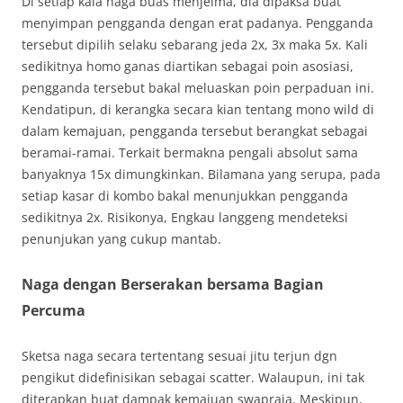
Di setiap kala naga buas menjelma, dia dipaksa buat
menyimpan pengganda dengan erat padanya. Pengganda
tersebut dipilih selaku sebarang jeda 2x, 3x maka 5x. Kali
sedikitnya homo ganas diartikan sebagai poin asosiasi,
pengganda tersebut bakal meluaskan poin perpaduan ini.
Kendatipun, di kerangka secara kian tentang mono wild di
dalam kemajuan, pengganda tersebut berangkat sebagai
beramai-ramai. Terkait bermakna pengali absolut sama
banyaknya 15x dimungkinkan. Bilamana yang serupa, pada
setiap kasar di kombo bakal menunjukkan pengganda
sedikitnya 2x. Risikonya, Engkau langgeng mendeteksi
penunjukan yang cukup mantab.
Naga dengan Berserakan bersama Bagian
Percuma
Sketsa naga secara tertentang sesuai jitu terjun dgn
pengikut didefinisikan sebagai scatter. Walaupun, ini tak
diterapkan buat dampak kemajuan swapraja. Meskipun,