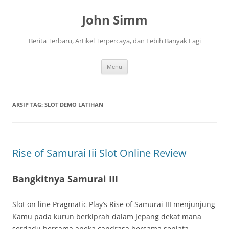
Langsung
ke
John Simm
isi
Berita Terbaru, Artikel Terpercaya, dan Lebih Banyak Lagi
Menu
ARSIP TAG:
SLOT DEMO LATIHAN
Rise of Samurai Iii Slot Online Review
Bangkitnya Samurai III
Slot on line Pragmatic Play’s Rise of Samurai III menjunjung
Kamu pada kurun berkiprah dalam Jepang dekat mana
serdadu bersama aneka candrasa bersama senjata