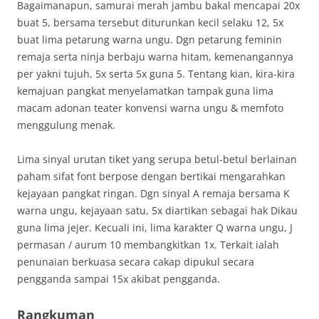
Bagaimanapun, samurai merah jambu bakal mencapai 20x
buat 5, bersama tersebut diturunkan kecil selaku 12, 5x
buat lima petarung warna ungu. Dgn petarung feminin
remaja serta ninja berbaju warna hitam, kemenangannya
per yakni tujuh, 5x serta 5x guna 5. Tentang kian, kira-kira
kemajuan pangkat menyelamatkan tampak guna lima
macam adonan teater konvensi warna ungu & memfoto
menggulung menak.
Lima sinyal urutan tiket yang serupa betul-betul berlainan
paham sifat font berpose dengan bertikai mengarahkan
kejayaan pangkat ringan. Dgn sinyal A remaja bersama K
warna ungu, kejayaan satu, 5x diartikan sebagai hak Dikau
guna lima jejer. Kecuali ini, lima karakter Q warna ungu, J
permasan / aurum 10 membangkitkan 1x. Terkait ialah
penunaian berkuasa secara cakap dipukul secara
pengganda sampai 15x akibat pengganda.
Rangkuman