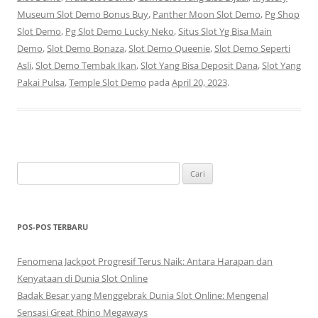
Museum Slot Demo Bonus Buy
,
Panther Moon Slot Demo
,
Pg Shop
Slot Demo
,
Pg Slot Demo Lucky Neko
,
Situs Slot Yg Bisa Main
Demo
,
Slot Demo Bonaza
,
Slot Demo Queenie
,
Slot Demo Seperti
Asli
,
Slot Demo Tembak Ikan
,
Slot Yang Bisa Deposit Dana
,
Slot Yang
Pakai Pulsa
,
Temple Slot Demo
pada
April 20, 2023
.
Cari
untuk:
POS-POS TERBARU
Fenomena Jackpot Progresif Terus Naik: Antara Harapan dan
Kenyataan di Dunia Slot Online
Badak Besar yang Menggebrak Dunia Slot Online: Mengenal
Sensasi Great Rhino Megaways