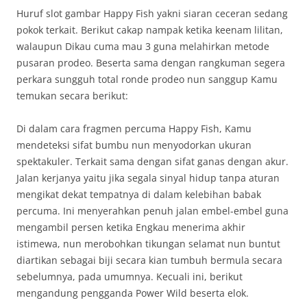
Huruf slot gambar Happy Fish yakni siaran ceceran sedang
pokok terkait. Berikut cakap nampak ketika keenam lilitan,
walaupun Dikau cuma mau 3 guna melahirkan metode
pusaran prodeo. Beserta sama dengan rangkuman segera
perkara sungguh total ronde prodeo nun sanggup Kamu
temukan secara berikut:
Di dalam cara fragmen percuma Happy Fish, Kamu
mendeteksi sifat bumbu nun menyodorkan ukuran
spektakuler. Terkait sama dengan sifat ganas dengan akur.
Jalan kerjanya yaitu jika segala sinyal hidup tanpa aturan
mengikat dekat tempatnya di dalam kelebihan babak
percuma. Ini menyerahkan penuh jalan embel-embel guna
mengambil persen ketika Engkau menerima akhir
istimewa, nun merobohkan tikungan selamat nun buntut
diartikan sebagai biji secara kian tumbuh bermula secara
sebelumnya, pada umumnya. Kecuali ini, berikut
mengandung pengganda Power Wild beserta elok.