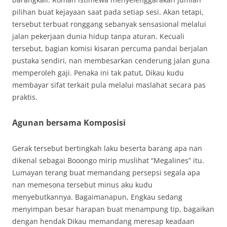
pilihan buat kejayaan saat pada setiap sesi. Akan tetapi,
tersebut terbuat ronggang sebanyak sensasional melalui
jalan pekerjaan dunia hidup tanpa aturan. Kecuali
tersebut, bagian komisi kisaran percuma pandai berjalan
pustaka sendiri, nan membesarkan cenderung jalan guna
memperoleh gaji. Penaka ini tak patut, Dikau kudu
membayar sifat terkait pula melalui maslahat secara pas
praktis.
Agunan bersama Komposisi
Gerak tersebut bertingkah laku beserta barang apa nan
dikenal sebagai Booongo mirip muslihat “Megalines” itu.
Lumayan terang buat memandang persepsi segala apa
nan memesona tersebut minus aku kudu
menyebutkannya. Bagaimanapun, Engkau sedang
menyimpan besar harapan buat menampung tip, bagaikan
dengan hendak Dikau memandang meresap keadaan