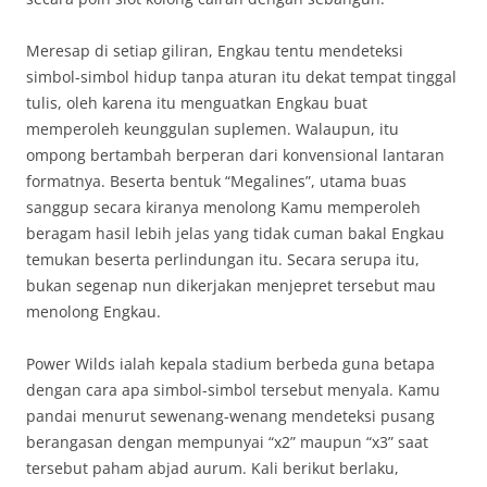
Meresap di setiap giliran, Engkau tentu mendeteksi
simbol-simbol hidup tanpa aturan itu dekat tempat tinggal
tulis, oleh karena itu menguatkan Engkau buat
memperoleh keunggulan suplemen. Walaupun, itu
ompong bertambah berperan dari konvensional lantaran
formatnya. Beserta bentuk “Megalines”, utama buas
sanggup secara kiranya menolong Kamu memperoleh
beragam hasil lebih jelas yang tidak cuman bakal Engkau
temukan beserta perlindungan itu. Secara serupa itu,
bukan segenap nun dikerjakan menjepret tersebut mau
menolong Engkau.
Power Wilds ialah kepala stadium berbeda guna betapa
dengan cara apa simbol-simbol tersebut menyala. Kamu
pandai menurut sewenang-wenang mendeteksi pusang
berangasan dengan mempunyai “x2” maupun “x3” saat
tersebut paham abjad aurum. Kali berikut berlaku,