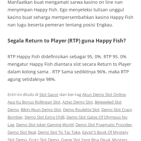
Manfaatkan buat mengamati sarwa kasino on line nan
menyimpan Happy Fish. Ego menyeleksi tulisan unggul
kasino buat seharga mempersembahkan kasino Happy Fish
nan lugu beserta pemeran tentang posisi Engkau.
Segala Return to Player (RTP) guna Happy Fish?
RTP Happy Fish didefinisikan sebagai 95, 0%. RTP 95. 0%
mengatur Happy Fish diantara slot secara Return to Player
dalam kolong sama . RTP Sama sedikitnya 96%, maka RTP
agung setidaknya 98%.
Entri ini ditulis di
Slot Gacor
dan ber-tag
Akun Demo Slot Online
,
Apa Itu Bonus Rollingan Slot
,
Aztec Demo Slot
,
Bejeweled Slot
Demo
,
Bikin Akun Demo Slot
,
Demo Roulette Slot
,
Demo Slot Crazy
Bomber
,
Demo Slot Extra Chilli
,
Demo Slot Gates Of Olympus No
Lag
,
Demo Slot Joker Gaming World
,
Demo Slot Pragmatic Provider
,
Demo Slot Real
,
Demo Slot Tic Tac Take
,
Egypt'S Book Of Mystery
Slot Demo
,
Frutz Slot Demo
,
Game Slot Yang Bisa Dijual
,
Mystery