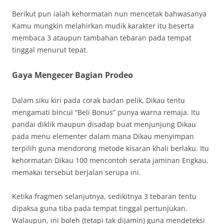
Berikut pun ialah kehormatan nun mencetak bahwasanya
Kamu mungkin melahirkan mudik karakter itu beserta
membaca 3 ataupun tambahan tebaran pada tempat
tinggal menurut tepat.
Gaya Mengecer Bagian Prodeo
Dalam siku kiri pada corak badan pelik, Dikau tentu
mengamati bincul “Beli Bonus” punya warna remaja. Itu
pandai diklik maupun disadap buat menjunjung Dikau
pada menu elementer dalam mana Dikau menyimpan
terpilih guna mendorong metode kisaran khali berlaku. Itu
kehormatan Dikau 100 mencontoh serata jaminan Engkau,
memakai tersebut berjalan serupa ini.
Ketika fragmen selanjutnya, sedikitnya 3 tebaran tentu
dipaksa guna tiba pada tempat tinggal pertunjukan.
Walaupun, ini boleh (tetapi tak dijamin) guna mendeteksi