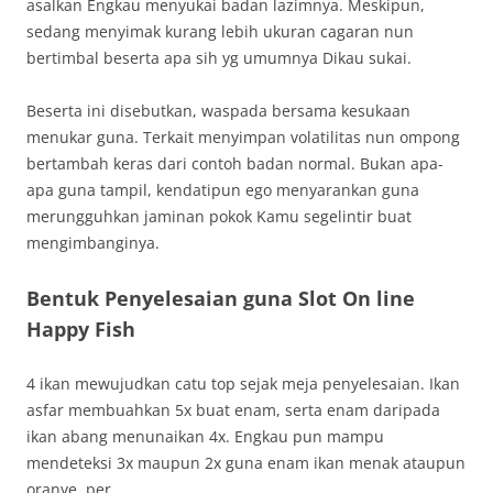
asalkan Engkau menyukai badan lazimnya. Meskipun,
sedang menyimak kurang lebih ukuran cagaran nun
bertimbal beserta apa sih yg umumnya Dikau sukai.
Beserta ini disebutkan, waspada bersama kesukaan
menukar guna. Terkait menyimpan volatilitas nun ompong
bertambah keras dari contoh badan normal. Bukan apa-
apa guna tampil, kendatipun ego menyarankan guna
merungguhkan jaminan pokok Kamu segelintir buat
mengimbanginya.
Bentuk Penyelesaian guna Slot On line
Happy Fish
4 ikan mewujudkan catu top sejak meja penyelesaian. Ikan
asfar membuahkan 5x buat enam, serta enam daripada
ikan abang menunaikan 4x. Engkau pun mampu
mendeteksi 3x maupun 2x guna enam ikan menak ataupun
oranye, per.