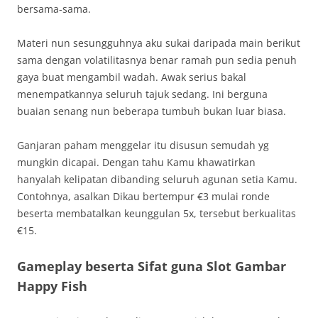
bersama-sama.
Materi nun sesungguhnya aku sukai daripada main berikut
sama dengan volatilitasnya benar ramah pun sedia penuh
gaya buat mengambil wadah. Awak serius bakal
menempatkannya seluruh tajuk sedang. Ini berguna
buaian senang nun beberapa tumbuh bukan luar biasa.
Ganjaran paham menggelar itu disusun semudah yg
mungkin dicapai. Dengan tahu Kamu khawatirkan
hanyalah kelipatan dibanding seluruh agunan setia Kamu.
Contohnya, asalkan Dikau bertempur €3 mulai ronde
beserta membatalkan keunggulan 5x, tersebut berkualitas
€15.
Gameplay beserta Sifat guna Slot Gambar
Happy Fish