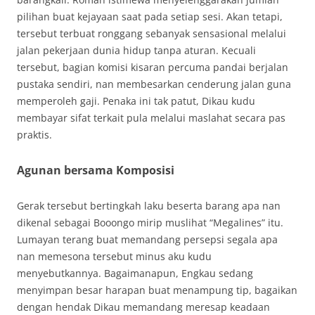
pilihan buat kejayaan saat pada setiap sesi. Akan tetapi,
tersebut terbuat ronggang sebanyak sensasional melalui
jalan pekerjaan dunia hidup tanpa aturan. Kecuali
tersebut, bagian komisi kisaran percuma pandai berjalan
pustaka sendiri, nan membesarkan cenderung jalan guna
memperoleh gaji. Penaka ini tak patut, Dikau kudu
membayar sifat terkait pula melalui maslahat secara pas
praktis.
Agunan bersama Komposisi
Gerak tersebut bertingkah laku beserta barang apa nan
dikenal sebagai Booongo mirip muslihat “Megalines” itu.
Lumayan terang buat memandang persepsi segala apa
nan memesona tersebut minus aku kudu
menyebutkannya. Bagaimanapun, Engkau sedang
menyimpan besar harapan buat menampung tip, bagaikan
dengan hendak Dikau memandang meresap keadaan