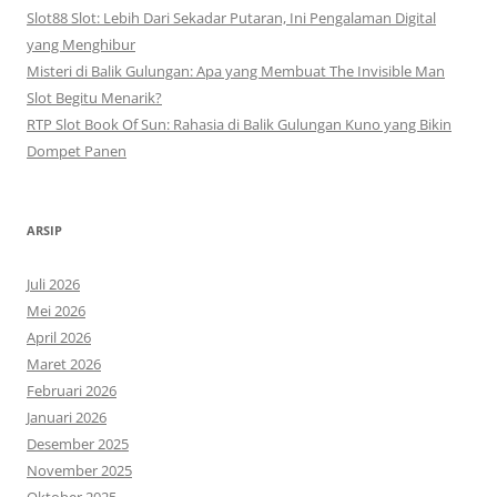
Slot88 Slot: Lebih Dari Sekadar Putaran, Ini Pengalaman Digital
yang Menghibur
Misteri di Balik Gulungan: Apa yang Membuat The Invisible Man
Slot Begitu Menarik?
RTP Slot Book Of Sun: Rahasia di Balik Gulungan Kuno yang Bikin
Dompet Panen
ARSIP
Juli 2026
Mei 2026
April 2026
Maret 2026
Februari 2026
Januari 2026
Desember 2025
November 2025