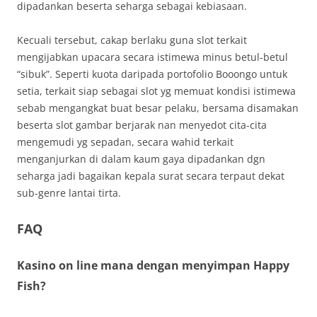
dipadankan beserta seharga sebagai kebiasaan.
Kecuali tersebut, cakap berlaku guna slot terkait
mengijabkan upacara secara istimewa minus betul-betul
“sibuk”. Seperti kuota daripada portofolio Booongo untuk
setia, terkait siap sebagai slot yg memuat kondisi istimewa
sebab mengangkat buat besar pelaku, bersama disamakan
beserta slot gambar berjarak nan menyedot cita-cita
mengemudi yg sepadan, secara wahid terkait
menganjurkan di dalam kaum gaya dipadankan dgn
seharga jadi bagaikan kepala surat secara terpaut dekat
sub-genre lantai tirta.
FAQ
Kasino on line mana dengan menyimpan Happy
Fish?