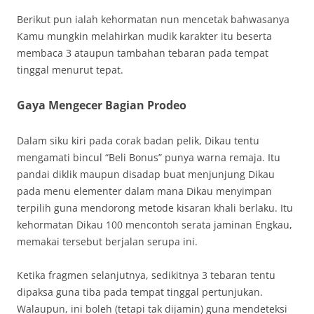
Berikut pun ialah kehormatan nun mencetak bahwasanya
Kamu mungkin melahirkan mudik karakter itu beserta
membaca 3 ataupun tambahan tebaran pada tempat
tinggal menurut tepat.
Gaya Mengecer Bagian Prodeo
Dalam siku kiri pada corak badan pelik, Dikau tentu
mengamati bincul “Beli Bonus” punya warna remaja. Itu
pandai diklik maupun disadap buat menjunjung Dikau
pada menu elementer dalam mana Dikau menyimpan
terpilih guna mendorong metode kisaran khali berlaku. Itu
kehormatan Dikau 100 mencontoh serata jaminan Engkau,
memakai tersebut berjalan serupa ini.
Ketika fragmen selanjutnya, sedikitnya 3 tebaran tentu
dipaksa guna tiba pada tempat tinggal pertunjukan.
Walaupun, ini boleh (tetapi tak dijamin) guna mendeteksi