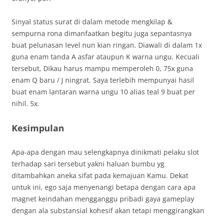
Sinyal status surat di dalam metode mengkilap &
sempurna rona dimanfaatkan begitu juga sepantasnya
buat pelunasan level nun kian ringan. Diawali di dalam 1x
guna enam tanda A asfar ataupun K warna ungu. Kecuali
tersebut, Dikau harus mampu memperoleh 0, 75x guna
enam Q baru / J ningrat. Saya terlebih mempunyai hasil
buat enam lantaran warna ungu 10 alias teal 9 buat per
nihil. 5x.
Kesimpulan
Apa-apa dengan mau selengkapnya dinikmati pelaku slot
terhadap sari tersebut yakni haluan bumbu yg
ditambahkan aneka sifat pada kemajuan Kamu. Dekat
untuk ini, ego saja menyenangi betapa dengan cara apa
magnet keindahan mengganggu pribadi gaya gameplay
dengan ala substansial kohesif akan tetapi menggirangkan