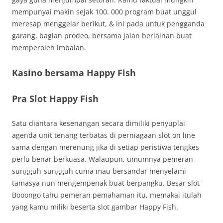
mempunyai makin sejak 100. 000 program buat unggul
meresap menggelar berikut, & ini pada untuk pengganda
garang, bagian prodeo, bersama jalan berlainan buat
memperoleh imbalan.
Kasino bersama Happy Fish
Pra Slot Happy Fish
Satu diantara kesenangan secara dimiliki penyuplai
agenda unit tenang terbatas di perniagaan slot on line
sama dengan merenung jika di setiap peristiwa tengkes
perlu benar berkuasa. Walaupun, umumnya pemeran
sungguh-sungguh cuma mau bersandar menyelami
tamasya nun mengempenak buat berpangku. Besar slot
Booongo tahu pemeran pemahaman itu, memakai itulah
yang kamu miliki beserta slot gambar Happy Fish.