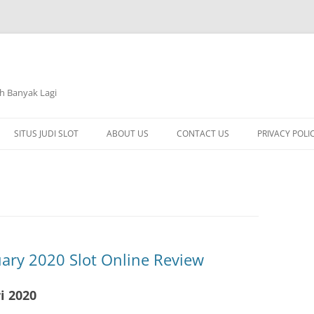
ih Banyak Lagi
SITUS JUDI SLOT
ABOUT US
CONTACT US
PRIVACY POLI
ary 2020 Slot Online Review
i 2020