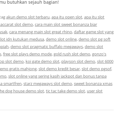
amu butuhkan sejauh bagian!
tag
akun demo slot terbaru
,
apa itu open slot
,
apa itu slot
accarat slot demo
,
cara main slot sweet bonanza biar
usak
,
cara menang main slot great rhino
,
daftar game slot yang
lot idn kutukan medusa
,
demo slot online
,
demo slot pg soft
upiah
,
demo slot pragmatic buffalo megaways
,
demo slot
o
,
free slot plays demo mode
,
gold rush slot demo
,
gonzo's
op slot demo
,
koi gate demo slot
,
playson slot demo
,
slot 6000
demo gratis mahjong
,
slot demo kredit besar
,
slot demo pgsof
,
demo
,
slot online yang sering kasih jackpot dan bonus tanpa
sa smartfren
,
starz megaways slot demo
,
sweet bonanza xmas
the dog house demo slot
,
tic tac take demo slot
,
user slot