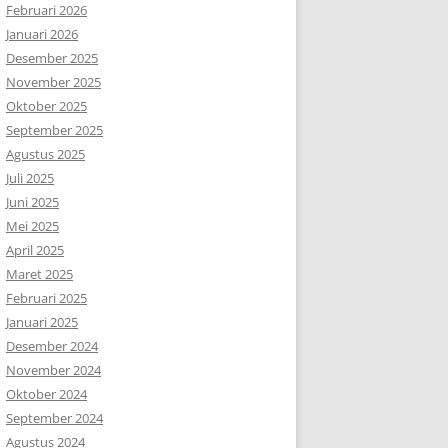
Februari 2026
Januari 2026
Desember 2025
November 2025
Oktober 2025
September 2025
Agustus 2025
Juli 2025
Juni 2025
Mei 2025
April 2025
Maret 2025
Februari 2025
Januari 2025
Desember 2024
November 2024
Oktober 2024
September 2024
Agustus 2024