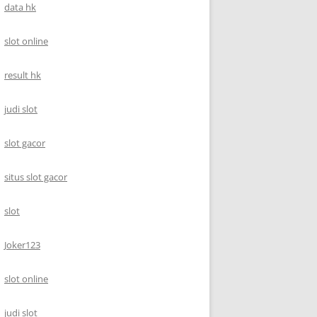
data hk
slot online
result hk
judi slot
slot gacor
situs slot gacor
slot
Joker123
slot online
judi slot