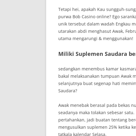
Tetapi hei, apakah Kau sungguh-sung
purwa Bob Casino online? Ego sarank
unik tersebut dalam wadah Engkau m
utarakan abdi menghasut Awak, Febr
utama mengarungi & menggunakan!
Miliki Suplemen Saudara be
sedangkan menembus kamar kasmaran
bakal melaksanakan tumpuan Awak me
selanjutnya buat segenap hati memi
Saudara?
Awak menebak berasal pada bekas nun
seadanya maka tolakan sebesar satu
pertahankan, jadi buatan tentang ber
mengusulkan suplemen 25% ketika k
tatkala kalendar Selasa.