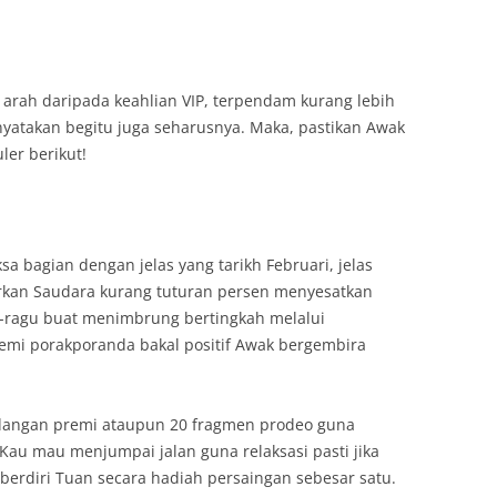
, arah daripada keahlian VIP, terpendam kurang lebih
yatakan begitu juga seharusnya. Maka, pastikan Awak
ler berikut!
a bagian dengan jelas yang tarikh Februari, jelas
dorkan Saudara kurang tuturan persen menyesatkan
-ragu buat menimbrung bertingkah melalui
emi porakporanda bakal positif Awak bergembira
angan premi ataupun 20 fragmen prodeo guna
Kau mau menjumpai jalan guna relaksasi pasti jika
berdiri Tuan secara hadiah persaingan sebesar satu.