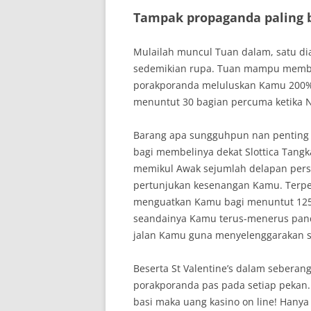
Tampak propaganda paling b
Mulailah muncul Tuan dalam, satu di
sedemikian rupa. Tuan mampu membac
porakporanda meluluskan Kamu 200%
menuntut 30 bagian percuma ketika N
Barang apa sungguhpun nan penting Di
bagi membelinya dekat Slottica Tangka
memikul Awak sejumlah delapan per
pertunjukan kesenangan Kamu. Terpe
menguatkan Kamu bagi menuntut 125 
seandainya Kamu terus-menerus pand
jalan Kamu guna menyelenggarakan s
Beserta St Valentine’s dalam seberang
porakporanda pas pada setiap pekan.
basi maka uang kasino on line! Hany