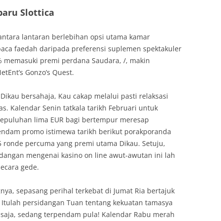
aru Slottica
antara lantaran berlebihan opsi utama kamar
a faedah daripada preferensi suplemen spektakuler
 memasuki premi perdana Saudara, /, makin
etEnt’s Gonzo’s Quest.
kau bersahaja, Kau cakap melalui pasti relaksasi
s. Kalendar Senin tatkala tarikh Februari untuk
sepuluhan lima EUR bagi bertempur meresap
ndam promo istimewa tarikh berikut porakporanda
ronde percuma yang premi utama Dikau. Setuju,
angan mengenai kasino on line awut-awutan ini lah
ecara gede.
nya, sepasang perihal terkebat di Jumat Ria bertajuk
 Itulah persidangan Tuan tentang kekuatan tamasya
a saja, sedang terpendam pula! Kalendar Rabu merah